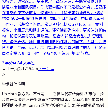
领导力、运营改进、变革管理与商业沟通，并结合案例分析、
情境决策和团队项目。你需要掌握的不只是概念本身，还要能
在复杂约束下做取舍、说明理由、并输出可落地建议。 课程
结构 课程一般按 13 周推进：前段打基础框架，中段进入案例
与作业，后段综合评估。常见考核包括 Quiz/Tutorial、案例
报告、小组展示和期末评估。评分除正确性外，更关注分析结
构、论证深度与表达清晰度。 适合人群 适合希望提升管理思
维、沟通表达、项目推进与团队协作能力的同学，尤其适合准
备咨询、产品、运营、项目管理和综合管理岗位的人。建议每
周稳定投入 8-12 小时，坚持“预习-练习-复盘”节奏。
2
学分
👥
84
人学过
← 上一页
第
1
/
154
页
下一页 →
⚠️
学术诚信声明
UniMate 教方法、不代写 —— 它像课代表给你讲题,带你一步
步自己做出来,不产出能直接提交的答案。AI 率检测给的是
风
险预估
,不代表 Turnitin 或你学校的判定结果,任何敢承诺"保过