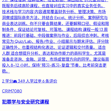
既服务后续高阶课程，也直接对应实习中的真实业务任务。
技术栈与学习内容 内容通常覆盖财务分析、管理决策、市场
洞察或国际商务方法，并结合 Excel、统计分析、案例研究与
商业表达训练。你不只要会算结果，还要解释口径、假设和限
制条件，保证结论可复核、可落地。 课程结构 课程一般 13 周
推进：前段打基础，中段做案例与作业，后段综合冲刺。考核
常见为 Quiz/Lab、报告/作业、小组展示与期末评估。评分除
正确性外，也重视结构化表达、论证逻辑和交付质量。 适合
人群 适合想提升分析、表达和协作能力的商科学生，尤其是
准备走咨询、金融、运营、市场或管理方向的同学。建议每周
投入 8-12 小时，保持“预习-练习-复盘”节奏，比考前突击更
稳。
2
学分
👥
349
人学过
💬
6
条评价
CRIM7080
犯罪学与安全研究课程