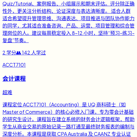
Quiz/Tutorial、案例报告、小组展示和期末评估。评分除正确
性外，更关注分析结构、论证深度与表达清晰度。 适合人群
适合希望提升管理思维、沟通表达、项目推进与团队协作能力
的同学，尤其适合准备咨询、产品、运营、项目管理和综合管
理岗位的人。建议每周稳定投入 8-12 小时，坚持“预习-练习-
复盘”节奏。
2
学分
👥
142
人学过
ACCT7101
会计课程
超难
课程定位 ACCT7101（Accounting）是 UQ 商科硕士（如
Master of Commerce）的核心必修入门课，专为零会计基础
的研究生设计。课程旨在建立系统的财务会计逻辑框架，帮助
学生从商业交易的原始记录一路打通至最终财务报表的编制与
深度分析。本课程是获取 CPA Australia 及 CAANZ 专业认证