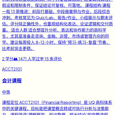
假设和限制条件，保证结论可复核、可落地。 课程结构 课程
一般 13 周推进：前段打基础，中段做案例与作业，后段综合
冲刺。考核常见为 Quiz/Lab、报告/作业、小组展示与期末评
估。评分除正确性外，也重视结构化表达、论证逻辑和交付质
量。 适合人群 适合想提升分析、表达和协作能力的商科学
生，尤其是准备走咨询、金融、运营、市场或管理方向的同
学。建议每周投入 8-12 小时，保持“预习-练习-复盘”节奏，
比考前突击更稳。
2
学分
👥
1471
人学过
💬
15
条评价
ACCT2101
会计课程
中等
课程定位 ACCT2101（Financial Reporting）是 UQ 商科体系
中的关键课程，目标是把课堂概念转成可执行分析与决策能
力。课程强调“理解框架、验证数据、输出结论”的完整流程，