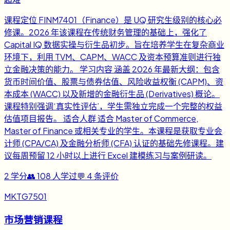
课程定位 FINM7401（Finance）是 UQ 研究生级别的核心必
修课。2026 年该课程在传统财务管理的基础上，强化了
Capital IQ 数据实操与衍生品初步。旨在培养学生在复杂商业
环境下，利用 TVM、CAPM、WACC 及资本预算准则进行独
立金融决策的能力。 学习内容 涵盖 2026 年最新大纲：包含
货币时间价值、股票与债券估值、风险收益权衡 (CAPM)、资
本成本 (WACC) 以及新增的金融衍生品 (Derivatives) 概论。
课程特别强调‘真实性评估’，学生需独立完成一个完整的权益
估值项目报告。 适合人群 适合 Master of Commerce,
Master of Finance 或相关专业的学生。本课程是获取专业会
计师 (CPA/CA) 及金融分析师 (CFA) 认证的基础先修课程。建
议每周预留 12 小时以上进行 Excel 建模练习与案例研读。
2
学分
👥
108
人学过
💬
4
条评价
MKTG7501
市场营销课程