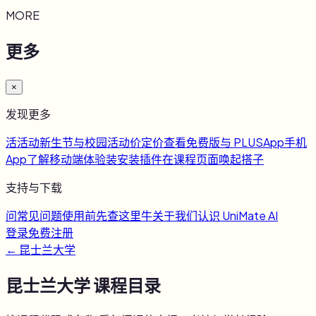
MORE
更多
×
发现更多
活
活动
新生节与校园活动
价
定价
查看免费版与 PLUS
App
手机
App
了解移动端体验
装
安装插件
在课程页面唤起搭子
支持与下载
问
常见问题
使用前先查这里
牛
关于我们
认识 UniMate AI
登录
免费注册
←
昆士兰大学
昆士兰大学
课程目录