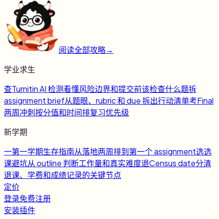
阅读全部攻略
→
学业求生
查
Turnitin AI 检测
看懂风险边界和提交前该检查什么
题
拆
assignment brief
从题眼、rubric 和 due 拆出行动清单
考
Final
两周冲刺
按分值和时间排复习优先级
新学期
一
第一学期生存指南
从落地两周排到第一个 assignment
选
选
课避坑
从 outline 判断工作量和真实难度
退
Census date
分清
退课、学费和成绩记录的关键节点
定价
登录
免费注册
安装插件