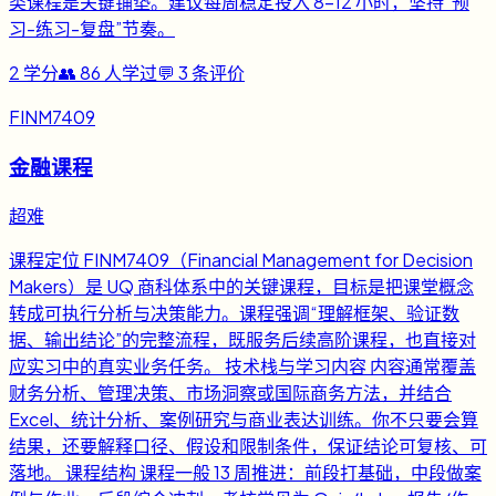
类课程是关键铺垫。建议每周稳定投入 8-12 小时，坚持“预
习-练习-复盘”节奏。
2
学分
👥
86
人学过
💬
3
条评价
FINM7409
金融课程
超难
课程定位 FINM7409（Financial Management for Decision
Makers）是 UQ 商科体系中的关键课程，目标是把课堂概念
转成可执行分析与决策能力。课程强调“理解框架、验证数
据、输出结论”的完整流程，既服务后续高阶课程，也直接对
应实习中的真实业务任务。 技术栈与学习内容 内容通常覆盖
财务分析、管理决策、市场洞察或国际商务方法，并结合
Excel、统计分析、案例研究与商业表达训练。你不只要会算
结果，还要解释口径、假设和限制条件，保证结论可复核、可
落地。 课程结构 课程一般 13 周推进：前段打基础，中段做案