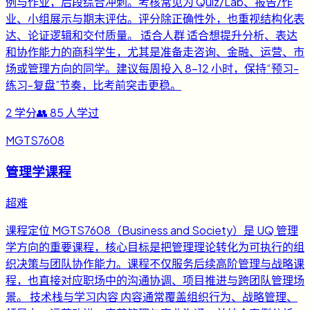
例与作业，后段综合冲刺。考核常见为 Quiz/Lab、报告/作
业、小组展示与期末评估。评分除正确性外，也重视结构化表
达、论证逻辑和交付质量。 适合人群 适合想提升分析、表达
和协作能力的商科学生，尤其是准备走咨询、金融、运营、市
场或管理方向的同学。建议每周投入 8-12 小时，保持“预习-
练习-复盘”节奏，比考前突击更稳。
2
学分
👥
85
人学过
MGTS7608
管理学课程
超难
课程定位 MGTS7608（Business and Society）是 UQ 管理
学方向的重要课程，核心目标是把管理理论转化为可执行的组
织决策与团队协作能力。课程不仅服务后续高阶管理与战略课
程，也直接对应职场中的沟通协调、项目推进与跨团队管理场
景。 技术栈与学习内容 内容通常覆盖组织行为、战略管理、