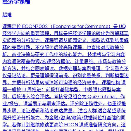
经济学课程
超难
课程定位 ECON7002（Economics for Commerce）是 UQ
经济学方向的重要课程，目标是把经济学理论转化为可解释现
实问题的分析能力。课程强调从问题定义、模型选择到结果解
释的完整链路，不仅服务后续高阶课程，也直接对应政策分
析、商业决策与研究工作中的核心能力。 技术栈与学习内容
内容通常覆盖微观/宏观经济框架、计量思维、市场与政策分
析方法，并结合图表解读、数据处理与案例推理。学习重点不
仅是记结论，更是理解假设前提、识别变量关系、判断模型边
界，并把分析结果转成清晰可沟通的经济叙事。 课程结构 课
程一般按 13 周推进：前段打基础模型，中段强化题型与案
例，后段进入综合评估。考核常见组合为 Quiz/Tutorial、作
业/报告、课堂展示与期末评估。评分除正确性外，也重视推
导步骤、论证逻辑和结论表达质量。 适合人群 适合希望系统
提升经济分析能力、为金融/咨询/政策/数据岗位打基础的同
学。若你计划继续修读更高阶 ECON 课或准备研究方向，这