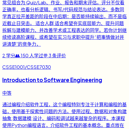
常见组合为 Quiz/Lab、作业、报告和期末评估。评分不仅看
正确率，也看分析逻辑、书写/代码规范与结论表达。多数同
学真正拉开差距的阶段在中后期：是否能持续输出，而不是临
近截止日突击。 适合人群 适合希望夯实底层能力、提升问题
拆解与建模能力、并改善学术或工程表达的同学。若你计划继
续修读高阶课程，或希望在实习与求职中提升“把事情做对并
讲清楚”的竞争力，
2
学分
👥
150
人学过
💬
3
条评价
CSSE1001/CSSE7030
Introduction to Software Engineering
中等
通过编程介绍软件工程，这个编程特别专注于计算和编程的基
础，使用基于探索性问题的方法。使用过程、数据和对象构建
抽象;数据建模;设计、编码和调试越来越复杂的程序。本课程
使用Python编程语言，介绍软件工程的基本概念。重点放在