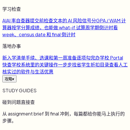
学习检查
AI
AI 率自查器
提交前检查文本的 AI 风险信号
分
GPA / WAM 计
算器
按学分算成绩，也能做 what-if 试算
周
学期倒计时
看
week、census date 和 final 倒计时
落地办事
新
入学清单
手续、选课和第一周准备逐项勾完
办
学校 Portal
快查
学校系统里的关键操作一步步找
省
学生折扣目录
查看人工
核实过的软件与生活优惠
攻略
▾
STUDY GUIDES
碰到问题直接查
从 assignment brief 到 final 冲刺，每篇都给你能马上执行的
步骤。