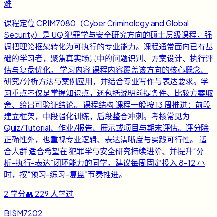
难
课程定位 CRIM7080（Cyber Criminology and Global
Security）是 UQ 犯罪学与安全研究方向的硕士层级课程，强
调把理论框架转化为可执行的专业能力。课程通常面向已有基
础的学习者，聚焦真实场景中的问题识别、方案设计、执行评
估与复盘优化。 学习内容 课程内容覆盖该方向的核心概念、
研究/分析方法与案例应用，并结合专业写作与表达要求。学
习重点不仅是掌握知识点，还包括说明前提条件、比较方案取
舍、给出可验证结论。 课程结构 课程一般按 13 周推进：前段
建立框架，中段强化训练，后段整合冲刺。考核常见为
Quiz/Tutorial、作业/报告、展示或项目与期末评估。评分除
正确性外，也重视专业逻辑、表达清晰度与实践可行性。 适
合人群 适合希望在 犯罪学与安全研究持续进阶、并提升“分
析-执行-表达”闭环能力的同学。建议每周固定投入 8-12 小
时，按“预习-练习-复盘”节奏推进。
2
学分
👥
229
人学过
BISM7202