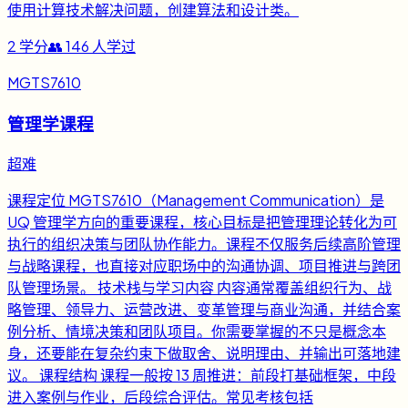
使用计算技术解决问题，创建算法和设计类。
2
学分
👥
146
人学过
MGTS7610
管理学课程
超难
课程定位 MGTS7610（Management Communication）是
UQ 管理学方向的重要课程，核心目标是把管理理论转化为可
执行的组织决策与团队协作能力。课程不仅服务后续高阶管理
与战略课程，也直接对应职场中的沟通协调、项目推进与跨团
队管理场景。 技术栈与学习内容 内容通常覆盖组织行为、战
略管理、领导力、运营改进、变革管理与商业沟通，并结合案
例分析、情境决策和团队项目。你需要掌握的不只是概念本
身，还要能在复杂约束下做取舍、说明理由、并输出可落地建
议。 课程结构 课程一般按 13 周推进：前段打基础框架，中段
进入案例与作业，后段综合评估。常见考核包括