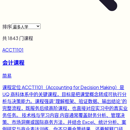
排序
共
1843
门课程
ACCT1101
会计课程
简易
课程定位 ACCT1101（Accounting for Decision Making）是
UQ 商科体系中的关键课程，目标是把课堂概念转成可执行分
析与决策能力。课程强调“理解框架、验证数据、输出结论”的
完整流程，既服务后续高阶课程，也直接对应实习中的真实业
务任务。 技术栈与学习内容 内容通常覆盖财务分析、管理决
策、市场洞察或国际商务方法，并结合 Excel、统计分析、案
例研究与商业表达训练。你不只要会算结果，还要解释口径、