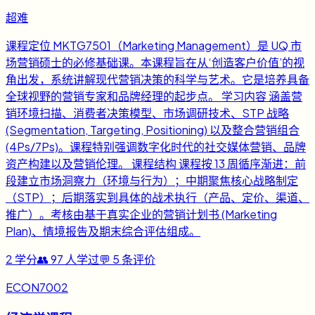
超难
课程定位 MKTG7501（Marketing Management）是 UQ 市
场营销硕士的必修基础课。本课程旨在从‘创造客户价值’的视
角出发，系统讲解现代营销决策的科学与艺术。它是培养具备
全球视野的营销专家和品牌经理的起步点。 学习内容 涵盖营
销环境扫描、消费者决策模型、市场调研技术、STP 战略
(Segmentation, Targeting, Positioning) 以及整合营销组合
(4Ps/7Ps)。课程特别强调数字化时代的社交媒体营销、品牌
资产构建以及营销伦理。 课程结构 课程按 13 周循序渐进：前
段建立市场洞察力（环境与行为）；中期聚焦核心战略制定
（STP）；后期落实到具体的战术执行（产品、定价、渠道、
推广）。考核由基于真实企业的营销计划书 (Marketing
Plan)、情境报告及期末综合评估组成。
2
学分
👥
97
人学过
💬
5
条评价
ECON7002