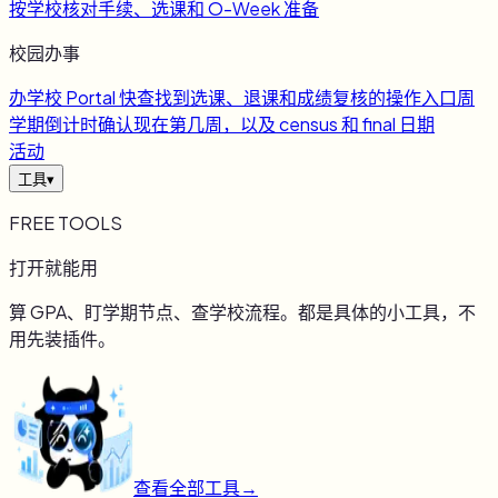
按学校核对手续、选课和 O-Week 准备
校园办事
办
学校 Portal 快查
找到选课、退课和成绩复核的操作入口
周
学期倒计时
确认现在第几周，以及 census 和 final 日期
活动
工具
▾
FREE TOOLS
打开就能用
算 GPA、盯学期节点、查学校流程。都是具体的小工具，不
用先装插件。
查看全部工具
→