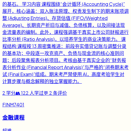
的基石。 学习内容 课程围绕“会计循环 (Accounting Cycle)”
展开，核心涵盖：双入账法原理、权责发生制下的期末账项调
整 (Adjusting Entries)、存货估值 (FIFO/Weighted
Average)、长期资产折旧与减值、负债核算，以及间接法现
金流量表的编制。此外，课程强调基于真实上市公司财报进行
比率分析 (Ratio Analysis)，以培养学生的商业决策能力。 课
程结构 课程按 13 周密集推进：前段夯实借贷记账与调整分录
的基本功；中段逐一攻克资产、负债与现金流的核心准则问
题；后段聚焦报表分析项目。考核由基于真实企业的“财务报
表分析作业 (Financial Report Analysis)”与严格的“闭卷期末考
试 (Final Exam)”组成。期末考严禁使用 AI，高度考验学生对
计算步骤与概念解释的独立掌握能力。
2
学分
👥
122
人学过
💬
2
条评价
FINM7401
金融课程
超难