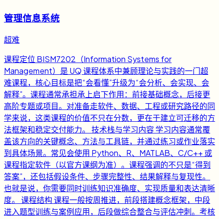
管理信息系统
超难
课程定位 BISM7202（Information Systems for
Management）是 UQ 课程体系中兼顾理论与实践的一门超
难课程，核心目标是把“会看懂”升级为“会分析、会实现、会
解释”。课程通常承担承上启下作用：前接基础概念，后接更
高阶专题或项目。对准备走软件、数据、工程或研究路径的同
学来说，这类课程的价值不只在分数，更在于建立可迁移的方
法框架和稳定交付能力。 技术栈与学习内容 学习内容通常覆
盖该方向的关键概念、方法与工具链，并通过练习或作业落实
到具体场景。常见会使用 Python、R、MATLAB、C/C++ 或
课程指定软件（以官方课纲为准）。课程强调的不只是“得到
答案”，还包括假设条件、步骤完整性、结果解释与复现性。
也就是说，你需要同时训练知识准确度、实现质量和表达清晰
度。 课程结构 课程一般按周推进，前段搭建概念框架，中段
进入题型训练与案例应用，后段做综合整合与评估冲刺。考核