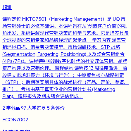
超难
课程定位 MKTG7501（Marketing Management）是 UQ 市
场营销硕士的必修基础课。本课程旨在从‘创造客户价值’的视
角出发，系统讲解现代营销决策的科学与艺术。它是培养具备
全球视野的营销专家和品牌经理的起步点。 学习内容 涵盖营
销环境扫描、消费者决策模型、市场调研技术、STP 战略
(Segmentation, Targeting, Positioning) 以及整合营销组合
(4Ps/7Ps)。课程特别强调数字化时代的社交媒体营销、品牌
资产构建以及营销伦理。 课程结构 课程按 13 周循序渐进：前
段建立市场洞察力（环境与行为）；中期聚焦核心战略制定
（STP）；后期落实到具体的战术执行（产品、定价、渠道、
推广）。考核由基于真实企业的营销计划书 (Marketing
Plan)、情境报告及期末综合评估组成。
2
学分
👥
97
人学过
💬
5
条评价
ECON7002