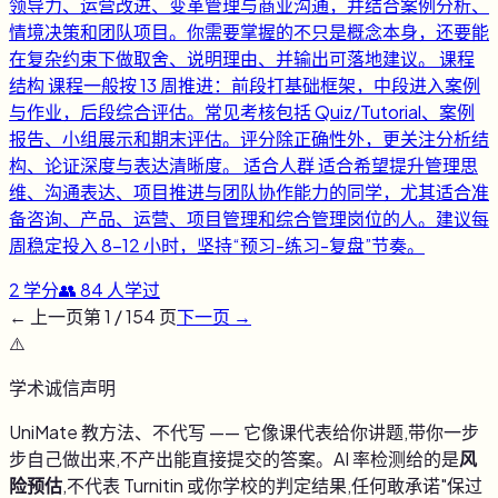
领导力、运营改进、变革管理与商业沟通，并结合案例分析、
情境决策和团队项目。你需要掌握的不只是概念本身，还要能
在复杂约束下做取舍、说明理由、并输出可落地建议。 课程
结构 课程一般按 13 周推进：前段打基础框架，中段进入案例
与作业，后段综合评估。常见考核包括 Quiz/Tutorial、案例
报告、小组展示和期末评估。评分除正确性外，更关注分析结
构、论证深度与表达清晰度。 适合人群 适合希望提升管理思
维、沟通表达、项目推进与团队协作能力的同学，尤其适合准
备咨询、产品、运营、项目管理和综合管理岗位的人。建议每
周稳定投入 8-12 小时，坚持“预习-练习-复盘”节奏。
2
学分
👥
84
人学过
← 上一页
第
1
/
154
页
下一页 →
⚠️
学术诚信声明
UniMate 教方法、不代写 —— 它像课代表给你讲题,带你一步
步自己做出来,不产出能直接提交的答案。AI 率检测给的是
风
险预估
,不代表 Turnitin 或你学校的判定结果,任何敢承诺"保过