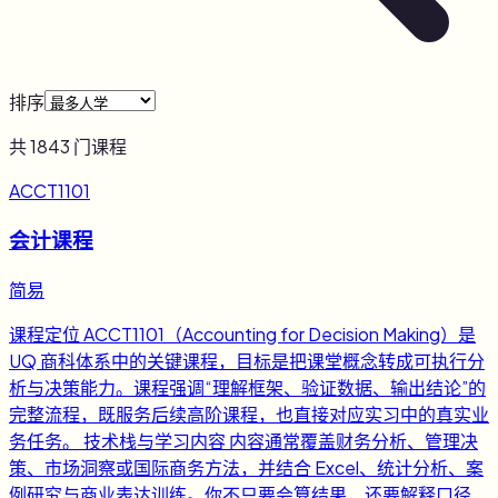
排序
共
1843
门课程
ACCT1101
会计课程
简易
课程定位 ACCT1101（Accounting for Decision Making）是
UQ 商科体系中的关键课程，目标是把课堂概念转成可执行分
析与决策能力。课程强调“理解框架、验证数据、输出结论”的
完整流程，既服务后续高阶课程，也直接对应实习中的真实业
务任务。 技术栈与学习内容 内容通常覆盖财务分析、管理决
策、市场洞察或国际商务方法，并结合 Excel、统计分析、案
例研究与商业表达训练。你不只要会算结果，还要解释口径、