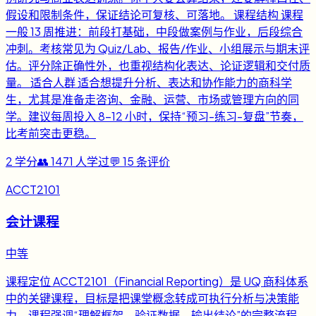
假设和限制条件，保证结论可复核、可落地。 课程结构 课程
一般 13 周推进：前段打基础，中段做案例与作业，后段综合
冲刺。考核常见为 Quiz/Lab、报告/作业、小组展示与期末评
估。评分除正确性外，也重视结构化表达、论证逻辑和交付质
量。 适合人群 适合想提升分析、表达和协作能力的商科学
生，尤其是准备走咨询、金融、运营、市场或管理方向的同
学。建议每周投入 8-12 小时，保持“预习-练习-复盘”节奏，
比考前突击更稳。
2
学分
👥
1471
人学过
💬
15
条评价
ACCT2101
会计课程
中等
课程定位 ACCT2101（Financial Reporting）是 UQ 商科体系
中的关键课程，目标是把课堂概念转成可执行分析与决策能
力。课程强调“理解框架、验证数据、输出结论”的完整流程，