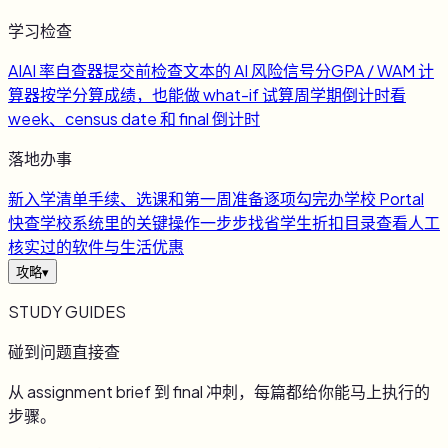
学习检查
AI
AI 率自查器
提交前检查文本的 AI 风险信号
分
GPA / WAM 计
算器
按学分算成绩，也能做 what-if 试算
周
学期倒计时
看
week、census date 和 final 倒计时
落地办事
新
入学清单
手续、选课和第一周准备逐项勾完
办
学校 Portal
快查
学校系统里的关键操作一步步找
省
学生折扣目录
查看人工
核实过的软件与生活优惠
攻略
▾
STUDY GUIDES
碰到问题直接查
从 assignment brief 到 final 冲刺，每篇都给你能马上执行的
步骤。