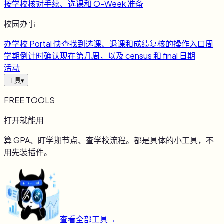
按学校核对手续、选课和 O-Week 准备
校园办事
办
学校 Portal 快查
找到选课、退课和成绩复核的操作入口
周
学期倒计时
确认现在第几周，以及 census 和 final 日期
活动
工具
▾
FREE TOOLS
打开就能用
算 GPA、盯学期节点、查学校流程。都是具体的小工具，不
用先装插件。
查看全部工具
→