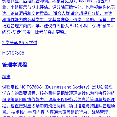
例与作业，后段综合冲刺。考核常见为 Quiz/Lab、报告/作
业、小组展示与期末评估。评分除正确性外，也重视结构化表
达、论证逻辑和交付质量。 适合人群 适合想提升分析、表达
和协作能力的商科学生，尤其是准备走咨询、金融、运营、市
场或管理方向的同学。建议每周投入 8-12 小时，保持“预习-
练习-复盘”节奏，比考前突击更稳。
2
学分
👥
85
人学过
MGTS7608
管理学课程
超难
课程定位 MGTS7608（Business and Society）是 UQ 管理
学方向的重要课程，核心目标是把管理理论转化为可执行的组
织决策与团队协作能力。课程不仅服务后续高阶管理与战略课
程，也直接对应职场中的沟通协调、项目推进与跨团队管理场
景。 技术栈与学习内容 内容通常覆盖组织行为、战略管理、