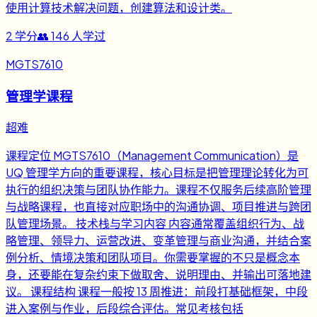
使用计算技术解决问题，创建算法和设计类。
2
学分
👥
146
人学过
MGTS7610
管理学课程
超难
课程定位 MGTS7610（Management Communication）是
UQ 管理学方向的重要课程，核心目标是把管理理论转化为可
执行的组织决策与团队协作能力。课程不仅服务后续高阶管理
与战略课程，也直接对应职场中的沟通协调、项目推进与跨团
队管理场景。 技术栈与学习内容 内容通常覆盖组织行为、战
略管理、领导力、运营改进、变革管理与商业沟通，并结合案
例分析、情境决策和团队项目。你需要掌握的不只是概念本
身，还要能在复杂约束下做取舍、说明理由、并输出可落地建
议。 课程结构 课程一般按 13 周推进：前段打基础框架，中段
进入案例与作业，后段综合评估。常见考核包括