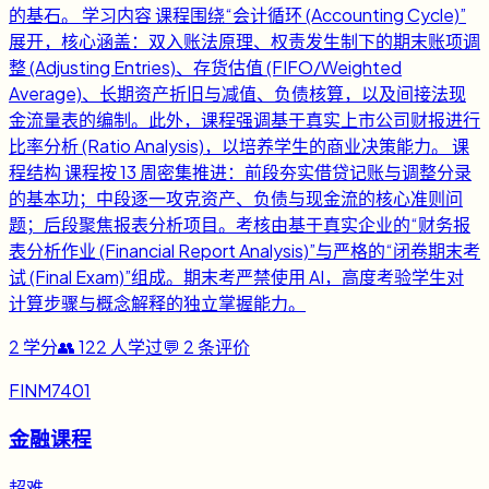
的基石。 学习内容 课程围绕“会计循环 (Accounting Cycle)”
展开，核心涵盖：双入账法原理、权责发生制下的期末账项调
整 (Adjusting Entries)、存货估值 (FIFO/Weighted
Average)、长期资产折旧与减值、负债核算，以及间接法现
金流量表的编制。此外，课程强调基于真实上市公司财报进行
比率分析 (Ratio Analysis)，以培养学生的商业决策能力。 课
程结构 课程按 13 周密集推进：前段夯实借贷记账与调整分录
的基本功；中段逐一攻克资产、负债与现金流的核心准则问
题；后段聚焦报表分析项目。考核由基于真实企业的“财务报
表分析作业 (Financial Report Analysis)”与严格的“闭卷期末考
试 (Final Exam)”组成。期末考严禁使用 AI，高度考验学生对
计算步骤与概念解释的独立掌握能力。
2
学分
👥
122
人学过
💬
2
条评价
FINM7401
金融课程
超难