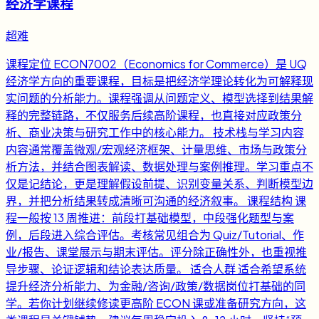
经济学课程
超难
课程定位 ECON7002（Economics for Commerce）是 UQ
经济学方向的重要课程，目标是把经济学理论转化为可解释现
实问题的分析能力。课程强调从问题定义、模型选择到结果解
释的完整链路，不仅服务后续高阶课程，也直接对应政策分
析、商业决策与研究工作中的核心能力。 技术栈与学习内容
内容通常覆盖微观/宏观经济框架、计量思维、市场与政策分
析方法，并结合图表解读、数据处理与案例推理。学习重点不
仅是记结论，更是理解假设前提、识别变量关系、判断模型边
界，并把分析结果转成清晰可沟通的经济叙事。 课程结构 课
程一般按 13 周推进：前段打基础模型，中段强化题型与案
例，后段进入综合评估。考核常见组合为 Quiz/Tutorial、作
业/报告、课堂展示与期末评估。评分除正确性外，也重视推
导步骤、论证逻辑和结论表达质量。 适合人群 适合希望系统
提升经济分析能力、为金融/咨询/政策/数据岗位打基础的同
学。若你计划继续修读更高阶 ECON 课或准备研究方向，这