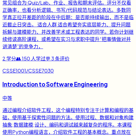
常见组合为 Quiz/Lab、作业、报告和期末评估。评分不仅看
正确率，也看分析逻辑、书写/代码规范与结论表达。多数同
学真正拉开差距的阶段在中后期：是否能持续输出，而不是临
近截止日突击。 适合人群 适合希望夯实底层能力、提升问题
拆解与建模能力、并改善学术或工程表达的同学。若你计划继
续修读高阶课程，或希望在实习与求职中提升“把事情做对并
讲清楚”的竞争力，
2
学分
👥
150
人学过
💬
3
条评价
CSSE1001/CSSE7030
Introduction to Software Engineering
中等
通过编程介绍软件工程，这个编程特别专注于计算和编程的基
础，使用基于探索性问题的方法。使用过程、数据和对象构建
抽象;数据建模;设计、编码和调试越来越复杂的程序。本课程
使用Python编程语言，介绍软件工程的基本概念。重点放在