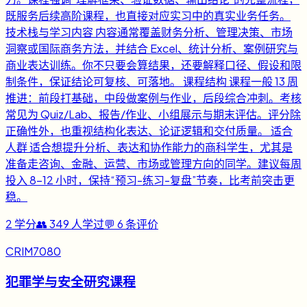
既服务后续高阶课程，也直接对应实习中的真实业务任务。
技术栈与学习内容 内容通常覆盖财务分析、管理决策、市场
洞察或国际商务方法，并结合 Excel、统计分析、案例研究与
商业表达训练。你不只要会算结果，还要解释口径、假设和限
制条件，保证结论可复核、可落地。 课程结构 课程一般 13 周
推进：前段打基础，中段做案例与作业，后段综合冲刺。考核
常见为 Quiz/Lab、报告/作业、小组展示与期末评估。评分除
正确性外，也重视结构化表达、论证逻辑和交付质量。 适合
人群 适合想提升分析、表达和协作能力的商科学生，尤其是
准备走咨询、金融、运营、市场或管理方向的同学。建议每周
投入 8-12 小时，保持“预习-练习-复盘”节奏，比考前突击更
稳。
2
学分
👥
349
人学过
💬
6
条评价
CRIM7080
犯罪学与安全研究课程