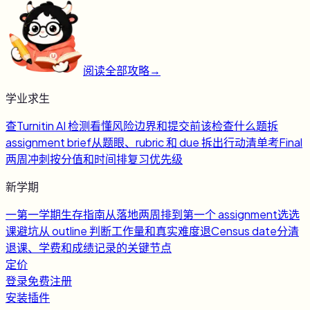
阅读全部攻略
→
学业求生
查
Turnitin AI 检测
看懂风险边界和提交前该检查什么
题
拆
assignment brief
从题眼、rubric 和 due 拆出行动清单
考
Final
两周冲刺
按分值和时间排复习优先级
新学期
一
第一学期生存指南
从落地两周排到第一个 assignment
选
选
课避坑
从 outline 判断工作量和真实难度
退
Census date
分清
退课、学费和成绩记录的关键节点
定价
登录
免费注册
安装插件