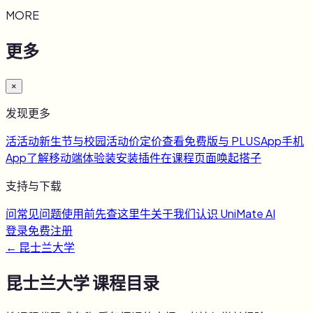
MORE
更多
×
发现更多
活
活动
新生节与校园活动
价
定价
查看免费版与 PLUS
App
手机
App
了解移动端体验
装
安装插件
在课程页面唤起搭子
支持与下载
问
常见问题
使用前先查这里
牛
关于我们
认识 UniMate AI
登录
免费注册
←
昆士兰大学
昆士兰大学
课程目录