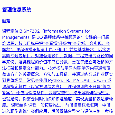
管理信息系统
超难
课程定位 BISM7202（Information Systems for
Management）是 UQ 课程体系中兼顾理论与实践的一门超
难课程，核心目标是把“会看懂”升级为“会分析、会实现、会
解释”。课程通常承担承上启下作用：前接基础概念，后接更
高阶专题或项目。对准备走软件、数据、工程或研究路径的同
学来说，这类课程的价值不只在分数，更在于建立可迁移的方
法框架和稳定交付能力。 技术栈与学习内容 学习内容通常覆
盖该方向的关键概念、方法与工具链，并通过练习或作业落实
到具体场景。常见会使用 Python、R、MATLAB、C/C++ 或
课程指定软件（以官方课纲为准）。课程强调的不只是“得到
答案”，还包括假设条件、步骤完整性、结果解释与复现性。
也就是说，你需要同时训练知识准确度、实现质量和表达清晰
度。 课程结构 课程一般按周推进，前段搭建概念框架，中段
进入题型训练与案例应用，后段做综合整合与评估冲刺。考核