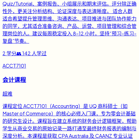
Quiz/Tutorial、案例报告、小组展示和期末评估。评分除正确
性外，更关注分析结构、论证深度与表达清晰度。 适合人群
适合希望提升管理思维、沟通表达、项目推进与团队协作能力
的同学，尤其适合准备咨询、产品、运营、项目管理和综合管
理岗位的人。建议每周稳定投入 8-12 小时，坚持“预习-练习-
复盘”节奏。
2
学分
👥
142
人学过
ACCT7101
会计课程
超难
课程定位 ACCT7101（Accounting）是 UQ 商科硕士（如
Master of Commerce）的核心必修入门课，专为零会计基础
的研究生设计。课程旨在建立系统的财务会计逻辑框架，帮助
学生从商业交易的原始记录一路打通至最终财务报表的编制与
深度分析。本课程是获取 CPA Australia 及 CAANZ 专业认证