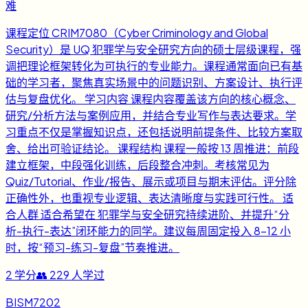
难
课程定位 CRIM7080（Cyber Criminology and Global
Security）是 UQ 犯罪学与安全研究方向的硕士层级课程，强
调把理论框架转化为可执行的专业能力。课程通常面向已有基
础的学习者，聚焦真实场景中的问题识别、方案设计、执行评
估与复盘优化。 学习内容 课程内容覆盖该方向的核心概念、
研究/分析方法与案例应用，并结合专业写作与表达要求。学
习重点不仅是掌握知识点，还包括说明前提条件、比较方案取
舍、给出可验证结论。 课程结构 课程一般按 13 周推进：前段
建立框架，中段强化训练，后段整合冲刺。考核常见为
Quiz/Tutorial、作业/报告、展示或项目与期末评估。评分除
正确性外，也重视专业逻辑、表达清晰度与实践可行性。 适
合人群 适合希望在 犯罪学与安全研究持续进阶、并提升“分
析-执行-表达”闭环能力的同学。建议每周固定投入 8-12 小
时，按“预习-练习-复盘”节奏推进。
2
学分
👥
229
人学过
BISM7202