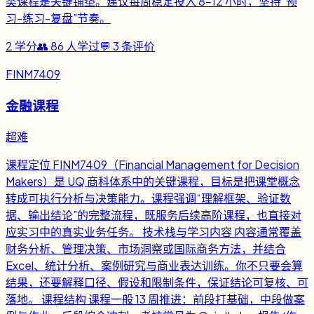
类课程是关键铺垫。建议每周稳定投入 8-12 小时，坚持“预
习-练习-复盘”节奏。
2
学分
👥
86
人学过
💬
3
条评价
FINM7409
金融课程
超难
课程定位 FINM7409（Financial Management for Decision
Makers）是 UQ 商科体系中的关键课程，目标是把课堂概念
转成可执行分析与决策能力。课程强调“理解框架、验证数
据、输出结论”的完整流程，既服务后续高阶课程，也直接对
应实习中的真实业务任务。 技术栈与学习内容 内容通常覆盖
财务分析、管理决策、市场洞察或国际商务方法，并结合
Excel、统计分析、案例研究与商业表达训练。你不只要会算
结果，还要解释口径、假设和限制条件，保证结论可复核、可
落地。 课程结构 课程一般 13 周推进：前段打基础，中段做案