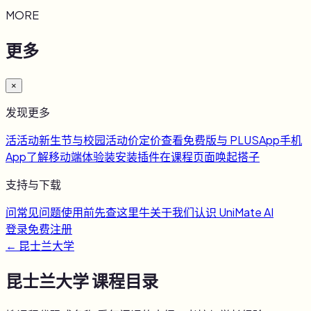
MORE
更多
×
发现更多
活
活动
新生节与校园活动
价
定价
查看免费版与 PLUS
App
手机
App
了解移动端体验
装
安装插件
在课程页面唤起搭子
支持与下载
问
常见问题
使用前先查这里
牛
关于我们
认识 UniMate AI
登录
免费注册
←
昆士兰大学
昆士兰大学
课程目录