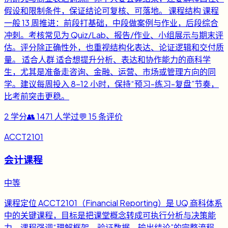
假设和限制条件，保证结论可复核、可落地。 课程结构 课程
一般 13 周推进：前段打基础，中段做案例与作业，后段综合
冲刺。考核常见为 Quiz/Lab、报告/作业、小组展示与期末评
估。评分除正确性外，也重视结构化表达、论证逻辑和交付质
量。 适合人群 适合想提升分析、表达和协作能力的商科学
生，尤其是准备走咨询、金融、运营、市场或管理方向的同
学。建议每周投入 8-12 小时，保持“预习-练习-复盘”节奏，
比考前突击更稳。
2
学分
👥
1471
人学过
💬
15
条评价
ACCT2101
会计课程
中等
课程定位 ACCT2101（Financial Reporting）是 UQ 商科体系
中的关键课程，目标是把课堂概念转成可执行分析与决策能
力。课程强调“理解框架、验证数据、输出结论”的完整流程，