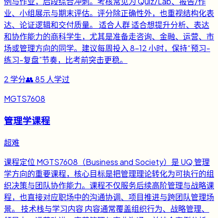
例与作业，后段综合冲刺。考核常见为 Quiz/Lab、报告/作
业、小组展示与期末评估。评分除正确性外，也重视结构化表
达、论证逻辑和交付质量。 适合人群 适合想提升分析、表达
和协作能力的商科学生，尤其是准备走咨询、金融、运营、市
场或管理方向的同学。建议每周投入 8-12 小时，保持“预习-
练习-复盘”节奏，比考前突击更稳。
2
学分
👥
85
人学过
MGTS7608
管理学课程
超难
课程定位 MGTS7608（Business and Society）是 UQ 管理
学方向的重要课程，核心目标是把管理理论转化为可执行的组
织决策与团队协作能力。课程不仅服务后续高阶管理与战略课
程，也直接对应职场中的沟通协调、项目推进与跨团队管理场
景。 技术栈与学习内容 内容通常覆盖组织行为、战略管理、