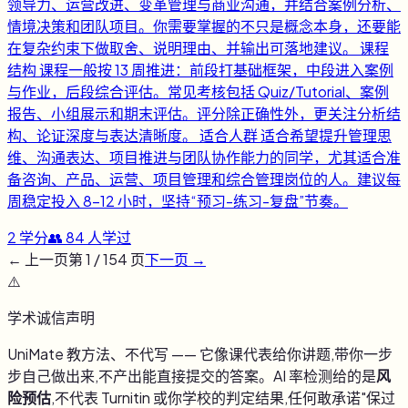
领导力、运营改进、变革管理与商业沟通，并结合案例分析、
情境决策和团队项目。你需要掌握的不只是概念本身，还要能
在复杂约束下做取舍、说明理由、并输出可落地建议。 课程
结构 课程一般按 13 周推进：前段打基础框架，中段进入案例
与作业，后段综合评估。常见考核包括 Quiz/Tutorial、案例
报告、小组展示和期末评估。评分除正确性外，更关注分析结
构、论证深度与表达清晰度。 适合人群 适合希望提升管理思
维、沟通表达、项目推进与团队协作能力的同学，尤其适合准
备咨询、产品、运营、项目管理和综合管理岗位的人。建议每
周稳定投入 8-12 小时，坚持“预习-练习-复盘”节奏。
2
学分
👥
84
人学过
← 上一页
第
1
/
154
页
下一页 →
⚠️
学术诚信声明
UniMate 教方法、不代写 —— 它像课代表给你讲题,带你一步
步自己做出来,不产出能直接提交的答案。AI 率检测给的是
风
险预估
,不代表 Turnitin 或你学校的判定结果,任何敢承诺"保过