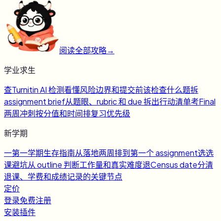
阅读全部攻略
→
学业求生
查
Turnitin AI 检测
看懂风险边界和提交前该检查什么
题
拆
assignment brief
从题眼、rubric 和 due 拆出行动清单
考
Final
两周冲刺
按分值和时间排复习优先级
新学期
一
第一学期生存指南
从落地两周排到第一个 assignment
选
选
课避坑
从 outline 判断工作量和真实难度
退
Census date
分清
退课、学费和成绩记录的关键节点
定价
登录
免费注册
安装插件