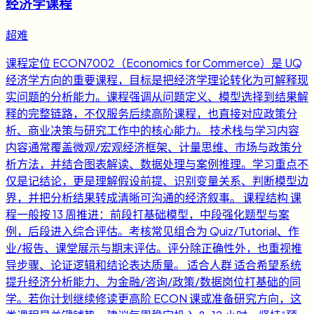
经济学课程
超难
课程定位 ECON7002（Economics for Commerce）是 UQ
经济学方向的重要课程，目标是把经济学理论转化为可解释现
实问题的分析能力。课程强调从问题定义、模型选择到结果解
释的完整链路，不仅服务后续高阶课程，也直接对应政策分
析、商业决策与研究工作中的核心能力。 技术栈与学习内容
内容通常覆盖微观/宏观经济框架、计量思维、市场与政策分
析方法，并结合图表解读、数据处理与案例推理。学习重点不
仅是记结论，更是理解假设前提、识别变量关系、判断模型边
界，并把分析结果转成清晰可沟通的经济叙事。 课程结构 课
程一般按 13 周推进：前段打基础模型，中段强化题型与案
例，后段进入综合评估。考核常见组合为 Quiz/Tutorial、作
业/报告、课堂展示与期末评估。评分除正确性外，也重视推
导步骤、论证逻辑和结论表达质量。 适合人群 适合希望系统
提升经济分析能力、为金融/咨询/政策/数据岗位打基础的同
学。若你计划继续修读更高阶 ECON 课或准备研究方向，这