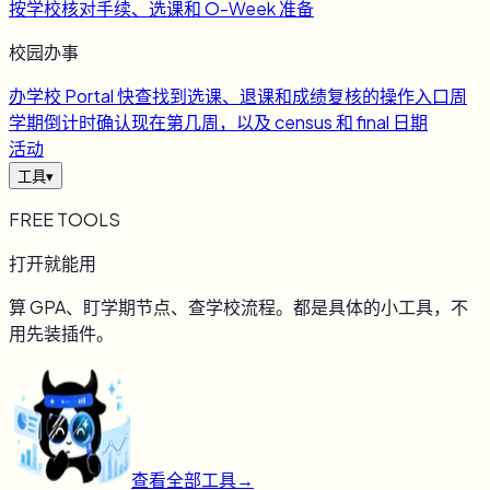
按学校核对手续、选课和 O-Week 准备
校园办事
办
学校 Portal 快查
找到选课、退课和成绩复核的操作入口
周
学期倒计时
确认现在第几周，以及 census 和 final 日期
活动
工具
▾
FREE TOOLS
打开就能用
算 GPA、盯学期节点、查学校流程。都是具体的小工具，不
用先装插件。
查看全部工具
→