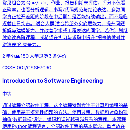
常见组合为 Quiz/Lab、作业、报告和期末评估。评分不仅看
正确率，也看分析逻辑、书写/代码规范与结论表达。多数同
学真正拉开差距的阶段在中后期：是否能持续输出，而不是临
近截止日突击。 适合人群 适合希望夯实底层能力、提升问题
拆解与建模能力、并改善学术或工程表达的同学。若你计划继
续修读高阶课程，或希望在实习与求职中提升“把事情做对并
讲清楚”的竞争力，
2
学分
👥
150
人学过
💬
3
条评价
CSSE1001/CSSE7030
Introduction to Software Engineering
中等
通过编程介绍软件工程，这个编程特别专注于计算和编程的基
础，使用基于探索性问题的方法。使用过程、数据和对象构建
抽象;数据建模;设计、编码和调试越来越复杂的程序。本课程
使用Python编程语言，介绍软件工程的基本概念。重点放在