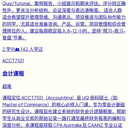
Quiz/Tutorial、案例报告、小组展示和期末评估。评分除正确
性外，更关注分析结构、论证深度与表达清晰度。 适合人群
适合希望提升管理思维、沟通表达、项目推进与团队协作能力
的同学，尤其适合准备咨询、产品、运营、项目管理和综合管
理岗位的人。建议每周稳定投入 8-12 小时，坚持“预习-练习-
复盘”节奏。
2
学分
👥
142
人学过
ACCT7101
会计课程
超难
课程定位 ACCT7101（Accounting）是 UQ 商科硕士（如
Master of Commerce）的核心必修入门课，专为零会计基础
的研究生设计。课程旨在建立系统的财务会计逻辑框架，帮助
学生从商业交易的原始记录一路打通至最终财务报表的编制与
深度分析。本课程是获取 CPA Australia 及 CAANZ 专业认证