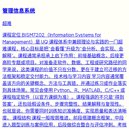
管理信息系统
超难
课程定位 BISM7202（Information Systems for
Management）是 UQ 课程体系中兼顾理论与实践的一门超
难课程，核心目标是把“会看懂”升级为“会分析、会实现、会
解释”。课程通常承担承上启下作用：前接基础概念，后接更
高阶专题或项目。对准备走软件、数据、工程或研究路径的同
学来说，这类课程的价值不只在分数，更在于建立可迁移的方
法框架和稳定交付能力。 技术栈与学习内容 学习内容通常覆
盖该方向的关键概念、方法与工具链，并通过练习或作业落实
到具体场景。常见会使用 Python、R、MATLAB、C/C++ 或
课程指定软件（以官方课纲为准）。课程强调的不只是“得到
答案”，还包括假设条件、步骤完整性、结果解释与复现性。
也就是说，你需要同时训练知识准确度、实现质量和表达清晰
度。 课程结构 课程一般按周推进，前段搭建概念框架，中段
进入题型训练与案例应用，后段做综合整合与评估冲刺。考核