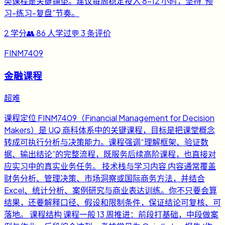
类课程是关键铺垫。建议每周稳定投入 8-12 小时，坚持“预
习-练习-复盘”节奏。
2
学分
👥
86
人学过
💬
3
条评价
FINM7409
金融课程
超难
课程定位 FINM7409（Financial Management for Decision
Makers）是 UQ 商科体系中的关键课程，目标是把课堂概念
转成可执行分析与决策能力。课程强调“理解框架、验证数
据、输出结论”的完整流程，既服务后续高阶课程，也直接对
应实习中的真实业务任务。 技术栈与学习内容 内容通常覆盖
财务分析、管理决策、市场洞察或国际商务方法，并结合
Excel、统计分析、案例研究与商业表达训练。你不只要会算
结果，还要解释口径、假设和限制条件，保证结论可复核、可
落地。 课程结构 课程一般 13 周推进：前段打基础，中段做案