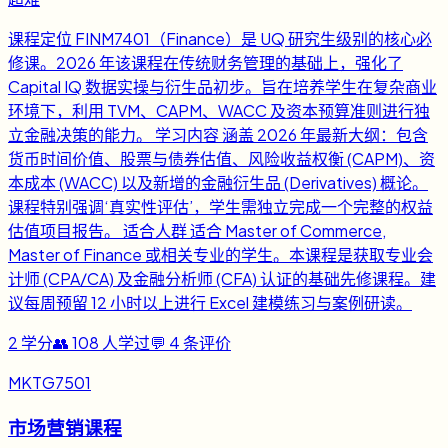
课程定位 FINM7401（Finance）是 UQ 研究生级别的核心必
修课。2026 年该课程在传统财务管理的基础上，强化了
Capital IQ 数据实操与衍生品初步。旨在培养学生在复杂商业
环境下，利用 TVM、CAPM、WACC 及资本预算准则进行独
立金融决策的能力。 学习内容 涵盖 2026 年最新大纲：包含
货币时间价值、股票与债券估值、风险收益权衡 (CAPM)、资
本成本 (WACC) 以及新增的金融衍生品 (Derivatives) 概论。
课程特别强调‘真实性评估’，学生需独立完成一个完整的权益
估值项目报告。 适合人群 适合 Master of Commerce,
Master of Finance 或相关专业的学生。本课程是获取专业会
计师 (CPA/CA) 及金融分析师 (CFA) 认证的基础先修课程。建
议每周预留 12 小时以上进行 Excel 建模练习与案例研读。
2
学分
👥
108
人学过
💬
4
条评价
MKTG7501
市场营销课程