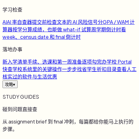
学习检查
AI
AI 率自查器
提交前检查文本的 AI 风险信号
分
GPA / WAM 计
算器
按学分算成绩，也能做 what-if 试算
周
学期倒计时
看
week、census date 和 final 倒计时
落地办事
新
入学清单
手续、选课和第一周准备逐项勾完
办
学校 Portal
快查
学校系统里的关键操作一步步找
省
学生折扣目录
查看人工
核实过的软件与生活优惠
攻略
▾
STUDY GUIDES
碰到问题直接查
从 assignment brief 到 final 冲刺，每篇都给你能马上执行的
步骤。