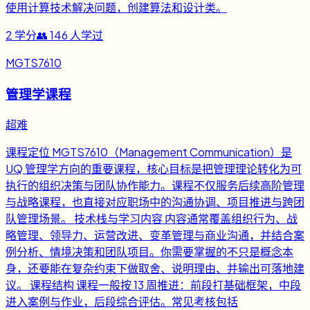
使用计算技术解决问题，创建算法和设计类。
2
学分
👥
146
人学过
MGTS7610
管理学课程
超难
课程定位 MGTS7610（Management Communication）是
UQ 管理学方向的重要课程，核心目标是把管理理论转化为可
执行的组织决策与团队协作能力。课程不仅服务后续高阶管理
与战略课程，也直接对应职场中的沟通协调、项目推进与跨团
队管理场景。 技术栈与学习内容 内容通常覆盖组织行为、战
略管理、领导力、运营改进、变革管理与商业沟通，并结合案
例分析、情境决策和团队项目。你需要掌握的不只是概念本
身，还要能在复杂约束下做取舍、说明理由、并输出可落地建
议。 课程结构 课程一般按 13 周推进：前段打基础框架，中段
进入案例与作业，后段综合评估。常见考核包括