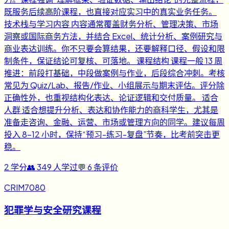
既服务后续高阶课程，也直接对应实习中的真实业务任务。
技术栈与学习内容 内容通常覆盖财务分析、管理决策、市场
洞察或国际商务方法，并结合 Excel、统计分析、案例研究与
商业表达训练。你不只要会算结果，还要解释口径、假设和限
制条件，保证结论可复核、可落地。 课程结构 课程一般 13 周
推进：前段打基础，中段做案例与作业，后段综合冲刺。考核
常见为 Quiz/Lab、报告/作业、小组展示与期末评估。评分除
正确性外，也重视结构化表达、论证逻辑和交付质量。 适合
人群 适合想提升分析、表达和协作能力的商科学生，尤其是
准备走咨询、金融、运营、市场或管理方向的同学。建议每周
投入 8-12 小时，保持“预习-练习-复盘”节奏，比考前突击更
稳。
2
学分
👥
349
人学过
💬
6
条评价
CRIM7080
犯罪学与安全研究课程