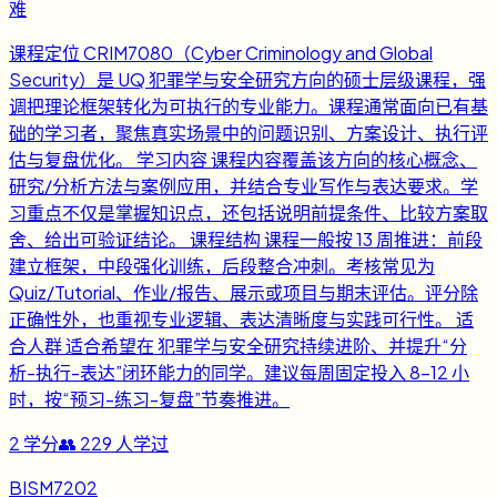
难
课程定位 CRIM7080（Cyber Criminology and Global
Security）是 UQ 犯罪学与安全研究方向的硕士层级课程，强
调把理论框架转化为可执行的专业能力。课程通常面向已有基
础的学习者，聚焦真实场景中的问题识别、方案设计、执行评
估与复盘优化。 学习内容 课程内容覆盖该方向的核心概念、
研究/分析方法与案例应用，并结合专业写作与表达要求。学
习重点不仅是掌握知识点，还包括说明前提条件、比较方案取
舍、给出可验证结论。 课程结构 课程一般按 13 周推进：前段
建立框架，中段强化训练，后段整合冲刺。考核常见为
Quiz/Tutorial、作业/报告、展示或项目与期末评估。评分除
正确性外，也重视专业逻辑、表达清晰度与实践可行性。 适
合人群 适合希望在 犯罪学与安全研究持续进阶、并提升“分
析-执行-表达”闭环能力的同学。建议每周固定投入 8-12 小
时，按“预习-练习-复盘”节奏推进。
2
学分
👥
229
人学过
BISM7202