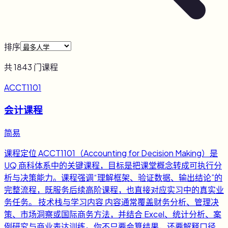
排序
共
1843
门课程
ACCT1101
会计课程
简易
课程定位 ACCT1101（Accounting for Decision Making）是
UQ 商科体系中的关键课程，目标是把课堂概念转成可执行分
析与决策能力。课程强调“理解框架、验证数据、输出结论”的
完整流程，既服务后续高阶课程，也直接对应实习中的真实业
务任务。 技术栈与学习内容 内容通常覆盖财务分析、管理决
策、市场洞察或国际商务方法，并结合 Excel、统计分析、案
例研究与商业表达训练。你不只要会算结果，还要解释口径、