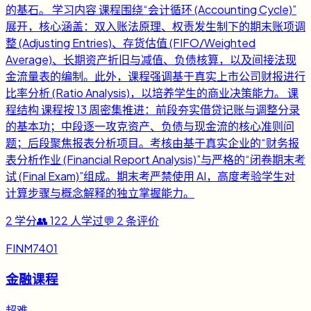
的基石。 学习内容 课程围绕“会计循环 (Accounting Cycle)”
展开，核心涵盖：双入账法原理、权责发生制下的期末账项调
整 (Adjusting Entries)、存货估值 (FIFO/Weighted
Average)、长期资产折旧与减值、负债核算，以及间接法现
金流量表的编制。此外，课程强调基于真实上市公司财报进行
比率分析 (Ratio Analysis)，以培养学生的商业决策能力。 课
程结构 课程按 13 周密集推进：前段夯实借贷记账与调整分录
的基本功；中段逐一攻克资产、负债与现金流的核心准则问
题；后段聚焦报表分析项目。考核由基于真实企业的“财务报
表分析作业 (Financial Report Analysis)”与严格的“闭卷期末考
试 (Final Exam)”组成。期末考严禁使用 AI，高度考验学生对
计算步骤与概念解释的独立掌握能力。
2
学分
👥
122
人学过
💬
2
条评价
FINM7401
金融课程
超难