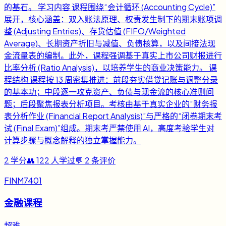
的基石。 学习内容 课程围绕“会计循环 (Accounting Cycle)”
展开，核心涵盖：双入账法原理、权责发生制下的期末账项调
整 (Adjusting Entries)、存货估值 (FIFO/Weighted
Average)、长期资产折旧与减值、负债核算，以及间接法现
金流量表的编制。此外，课程强调基于真实上市公司财报进行
比率分析 (Ratio Analysis)，以培养学生的商业决策能力。 课
程结构 课程按 13 周密集推进：前段夯实借贷记账与调整分录
的基本功；中段逐一攻克资产、负债与现金流的核心准则问
题；后段聚焦报表分析项目。考核由基于真实企业的“财务报
表分析作业 (Financial Report Analysis)”与严格的“闭卷期末考
试 (Final Exam)”组成。期末考严禁使用 AI，高度考验学生对
计算步骤与概念解释的独立掌握能力。
2
学分
👥
122
人学过
💬
2
条评价
FINM7401
金融课程
超难