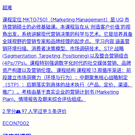
超难
课程定位 MKTG7501（Marketing Management）是 UQ 市
场营销硕士的必修基础课。本课程旨在从‘创造客户价值’的视
角出发，系统讲解现代营销决策的科学与艺术。它是培养具备
全球视野的营销专家和品牌经理的起步点。 学习内容 涵盖营
销环境扫描、消费者决策模型、市场调研技术、STP 战略
(Segmentation, Targeting, Positioning) 以及整合营销组合
(4Ps/7Ps)。课程特别强调数字化时代的社交媒体营销、品牌
资产构建以及营销伦理。 课程结构 课程按 13 周循序渐进：前
段建立市场洞察力（环境与行为）；中期聚焦核心战略制定
（STP）；后期落实到具体的战术执行（产品、定价、渠道、
推广）。考核由基于真实企业的营销计划书 (Marketing
Plan)、情境报告及期末综合评估组成。
2
学分
👥
97
人学过
💬
5
条评价
ECON7002