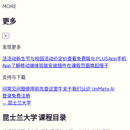
MORE
更多
×
发现更多
活
活动
新生节与校园活动
价
定价
查看免费版与 PLUS
App
手机
App
了解移动端体验
装
安装插件
在课程页面唤起搭子
支持与下载
问
常见问题
使用前先查这里
牛
关于我们
认识 UniMate AI
登录
免费注册
←
昆士兰大学
昆士兰大学
课程目录