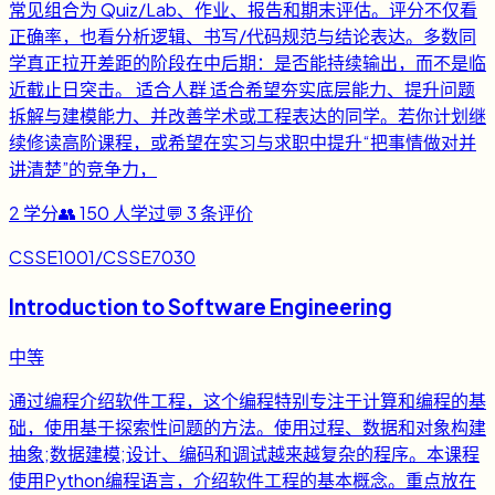
常见组合为 Quiz/Lab、作业、报告和期末评估。评分不仅看
正确率，也看分析逻辑、书写/代码规范与结论表达。多数同
学真正拉开差距的阶段在中后期：是否能持续输出，而不是临
近截止日突击。 适合人群 适合希望夯实底层能力、提升问题
拆解与建模能力、并改善学术或工程表达的同学。若你计划继
续修读高阶课程，或希望在实习与求职中提升“把事情做对并
讲清楚”的竞争力，
2
学分
👥
150
人学过
💬
3
条评价
CSSE1001/CSSE7030
Introduction to Software Engineering
中等
通过编程介绍软件工程，这个编程特别专注于计算和编程的基
础，使用基于探索性问题的方法。使用过程、数据和对象构建
抽象;数据建模;设计、编码和调试越来越复杂的程序。本课程
使用Python编程语言，介绍软件工程的基本概念。重点放在