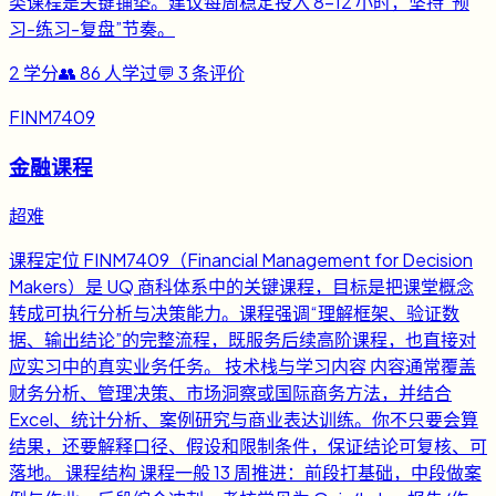
类课程是关键铺垫。建议每周稳定投入 8-12 小时，坚持“预
习-练习-复盘”节奏。
2
学分
👥
86
人学过
💬
3
条评价
FINM7409
金融课程
超难
课程定位 FINM7409（Financial Management for Decision
Makers）是 UQ 商科体系中的关键课程，目标是把课堂概念
转成可执行分析与决策能力。课程强调“理解框架、验证数
据、输出结论”的完整流程，既服务后续高阶课程，也直接对
应实习中的真实业务任务。 技术栈与学习内容 内容通常覆盖
财务分析、管理决策、市场洞察或国际商务方法，并结合
Excel、统计分析、案例研究与商业表达训练。你不只要会算
结果，还要解释口径、假设和限制条件，保证结论可复核、可
落地。 课程结构 课程一般 13 周推进：前段打基础，中段做案