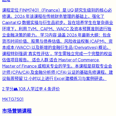
课程定位 FINM7401（Finance）是 UQ 研究生级别的核心必
修课。2026 年该课程在传统财务管理的基础上，强化了
Capital IQ 数据实操与衍生品初步。旨在培养学生在复杂商业
环境下，利用 TVM、CAPM、WACC 及资本预算准则进行独
立金融决策的能力。 学习内容 涵盖 2026 年最新大纲：包含
货币时间价值、股票与债券估值、风险收益权衡 (CAPM)、资
本成本 (WACC) 以及新增的金融衍生品 (Derivatives) 概论。
课程特别强调‘真实性评估’，学生需独立完成一个完整的权益
估值项目报告。 适合人群 适合 Master of Commerce,
Master of Finance 或相关专业的学生。本课程是获取专业会
计师 (CPA/CA) 及金融分析师 (CFA) 认证的基础先修课程。建
议每周预留 12 小时以上进行 Excel 建模练习与案例研读。
2
学分
👥
108
人学过
💬
4
条评价
MKTG7501
市场营销课程