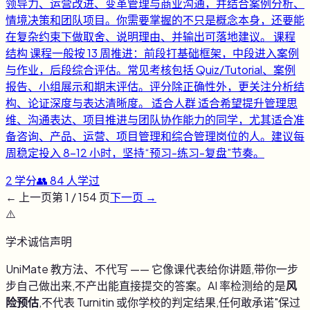
领导力、运营改进、变革管理与商业沟通，并结合案例分析、
情境决策和团队项目。你需要掌握的不只是概念本身，还要能
在复杂约束下做取舍、说明理由、并输出可落地建议。 课程
结构 课程一般按 13 周推进：前段打基础框架，中段进入案例
与作业，后段综合评估。常见考核包括 Quiz/Tutorial、案例
报告、小组展示和期末评估。评分除正确性外，更关注分析结
构、论证深度与表达清晰度。 适合人群 适合希望提升管理思
维、沟通表达、项目推进与团队协作能力的同学，尤其适合准
备咨询、产品、运营、项目管理和综合管理岗位的人。建议每
周稳定投入 8-12 小时，坚持“预习-练习-复盘”节奏。
2
学分
👥
84
人学过
← 上一页
第
1
/
154
页
下一页 →
⚠️
学术诚信声明
UniMate 教方法、不代写 —— 它像课代表给你讲题,带你一步
步自己做出来,不产出能直接提交的答案。AI 率检测给的是
风
险预估
,不代表 Turnitin 或你学校的判定结果,任何敢承诺"保过