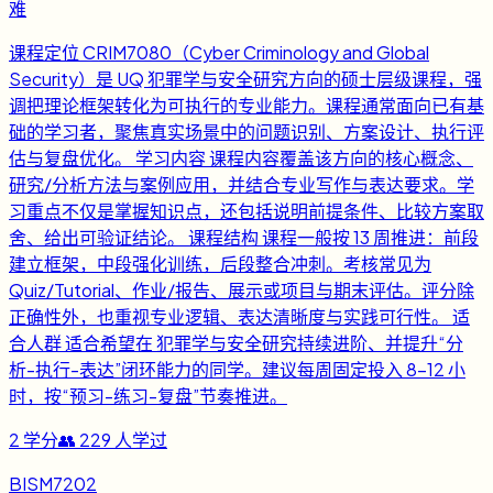
难
课程定位 CRIM7080（Cyber Criminology and Global
Security）是 UQ 犯罪学与安全研究方向的硕士层级课程，强
调把理论框架转化为可执行的专业能力。课程通常面向已有基
础的学习者，聚焦真实场景中的问题识别、方案设计、执行评
估与复盘优化。 学习内容 课程内容覆盖该方向的核心概念、
研究/分析方法与案例应用，并结合专业写作与表达要求。学
习重点不仅是掌握知识点，还包括说明前提条件、比较方案取
舍、给出可验证结论。 课程结构 课程一般按 13 周推进：前段
建立框架，中段强化训练，后段整合冲刺。考核常见为
Quiz/Tutorial、作业/报告、展示或项目与期末评估。评分除
正确性外，也重视专业逻辑、表达清晰度与实践可行性。 适
合人群 适合希望在 犯罪学与安全研究持续进阶、并提升“分
析-执行-表达”闭环能力的同学。建议每周固定投入 8-12 小
时，按“预习-练习-复盘”节奏推进。
2
学分
👥
229
人学过
BISM7202