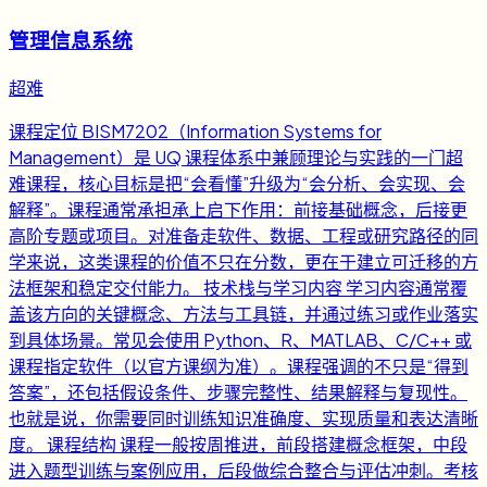
管理信息系统
超难
课程定位 BISM7202（Information Systems for
Management）是 UQ 课程体系中兼顾理论与实践的一门超
难课程，核心目标是把“会看懂”升级为“会分析、会实现、会
解释”。课程通常承担承上启下作用：前接基础概念，后接更
高阶专题或项目。对准备走软件、数据、工程或研究路径的同
学来说，这类课程的价值不只在分数，更在于建立可迁移的方
法框架和稳定交付能力。 技术栈与学习内容 学习内容通常覆
盖该方向的关键概念、方法与工具链，并通过练习或作业落实
到具体场景。常见会使用 Python、R、MATLAB、C/C++ 或
课程指定软件（以官方课纲为准）。课程强调的不只是“得到
答案”，还包括假设条件、步骤完整性、结果解释与复现性。
也就是说，你需要同时训练知识准确度、实现质量和表达清晰
度。 课程结构 课程一般按周推进，前段搭建概念框架，中段
进入题型训练与案例应用，后段做综合整合与评估冲刺。考核