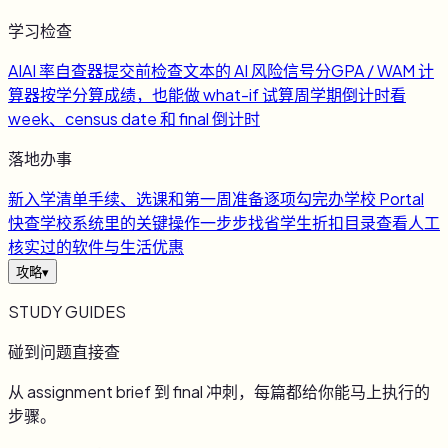
学习检查
AI
AI 率自查器
提交前检查文本的 AI 风险信号
分
GPA / WAM 计
算器
按学分算成绩，也能做 what-if 试算
周
学期倒计时
看
week、census date 和 final 倒计时
落地办事
新
入学清单
手续、选课和第一周准备逐项勾完
办
学校 Portal
快查
学校系统里的关键操作一步步找
省
学生折扣目录
查看人工
核实过的软件与生活优惠
攻略
▾
STUDY GUIDES
碰到问题直接查
从 assignment brief 到 final 冲刺，每篇都给你能马上执行的
步骤。