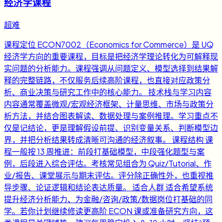
经济学课程
超难
课程定位 ECON7002（Economics for Commerce）是 UQ
经济学方向的重要课程，目标是把经济学理论转化为可解释现
实问题的分析能力。课程强调从问题定义、模型选择到结果解
释的完整链路，不仅服务后续高阶课程，也直接对应政策分
析、商业决策与研究工作中的核心能力。 技术栈与学习内容
内容通常覆盖微观/宏观经济框架、计量思维、市场与政策分
析方法，并结合图表解读、数据处理与案例推理。学习重点不
仅是记结论，更是理解假设前提、识别变量关系、判断模型边
界，并把分析结果转成清晰可沟通的经济叙事。 课程结构 课
程一般按 13 周推进：前段打基础模型，中段强化题型与案
例，后段进入综合评估。考核常见组合为 Quiz/Tutorial、作
业/报告、课堂展示与期末评估。评分除正确性外，也重视推
导步骤、论证逻辑和结论表达质量。 适合人群 适合希望系统
提升经济分析能力、为金融/咨询/政策/数据岗位打基础的同
学。若你计划继续修读更高阶 ECON 课或准备研究方向，这