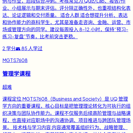
例与作业，后段综合冲刺。考核常见为 Quiz/Lab、报告/作
业、小组展示与期末评估。评分除正确性外，也重视结构化表
达、论证逻辑和交付质量。 适合人群 适合想提升分析、表达
和协作能力的商科学生，尤其是准备走咨询、金融、运营、市
场或管理方向的同学。建议每周投入 8-12 小时，保持“预习-
练习-复盘”节奏，比考前突击更稳。
2
学分
👥
85
人学过
MGTS7608
管理学课程
超难
课程定位 MGTS7608（Business and Society）是 UQ 管理
学方向的重要课程，核心目标是把管理理论转化为可执行的组
织决策与团队协作能力。课程不仅服务后续高阶管理与战略课
程，也直接对应职场中的沟通协调、项目推进与跨团队管理场
景。 技术栈与学习内容 内容通常覆盖组织行为、战略管理、