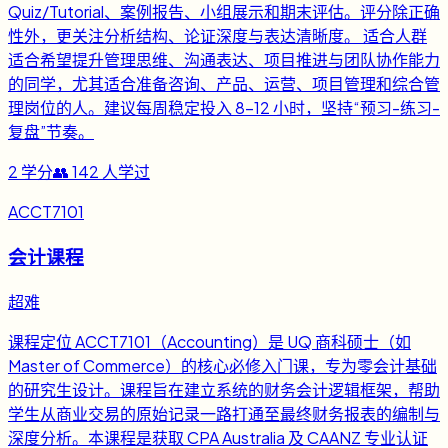
Quiz/Tutorial、案例报告、小组展示和期末评估。评分除正确
性外，更关注分析结构、论证深度与表达清晰度。 适合人群
适合希望提升管理思维、沟通表达、项目推进与团队协作能力
的同学，尤其适合准备咨询、产品、运营、项目管理和综合管
理岗位的人。建议每周稳定投入 8-12 小时，坚持“预习-练习-
复盘”节奏。
2
学分
👥
142
人学过
ACCT7101
会计课程
超难
课程定位 ACCT7101（Accounting）是 UQ 商科硕士（如
Master of Commerce）的核心必修入门课，专为零会计基础
的研究生设计。课程旨在建立系统的财务会计逻辑框架，帮助
学生从商业交易的原始记录一路打通至最终财务报表的编制与
深度分析。本课程是获取 CPA Australia 及 CAANZ 专业认证