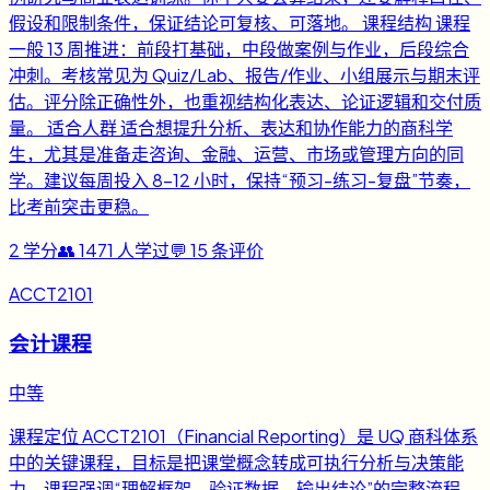
假设和限制条件，保证结论可复核、可落地。 课程结构 课程
一般 13 周推进：前段打基础，中段做案例与作业，后段综合
冲刺。考核常见为 Quiz/Lab、报告/作业、小组展示与期末评
估。评分除正确性外，也重视结构化表达、论证逻辑和交付质
量。 适合人群 适合想提升分析、表达和协作能力的商科学
生，尤其是准备走咨询、金融、运营、市场或管理方向的同
学。建议每周投入 8-12 小时，保持“预习-练习-复盘”节奏，
比考前突击更稳。
2
学分
👥
1471
人学过
💬
15
条评价
ACCT2101
会计课程
中等
课程定位 ACCT2101（Financial Reporting）是 UQ 商科体系
中的关键课程，目标是把课堂概念转成可执行分析与决策能
力。课程强调“理解框架、验证数据、输出结论”的完整流程，