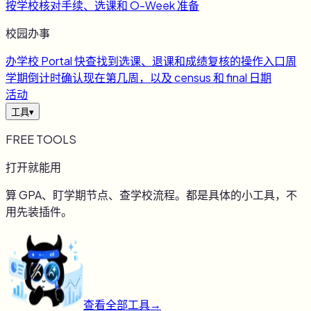
按学校核对手续、选课和 O-Week 准备
校园办事
办
学校 Portal 快查
找到选课、退课和成绩复核的操作入口
周
学期倒计时
确认现在第几周，以及 census 和 final 日期
活动
工具
▾
FREE TOOLS
打开就能用
算 GPA、盯学期节点、查学校流程。都是具体的小工具，不
用先装插件。
查看全部工具
→