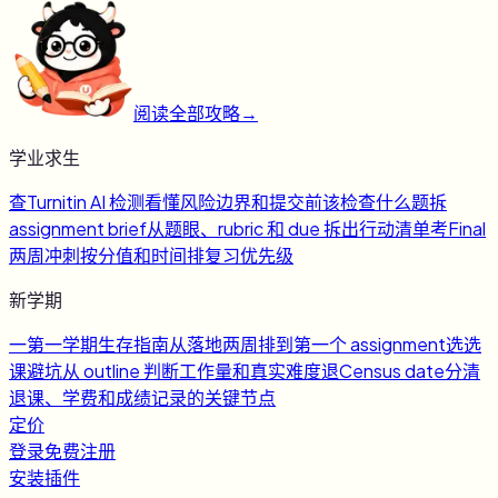
阅读全部攻略
→
学业求生
查
Turnitin AI 检测
看懂风险边界和提交前该检查什么
题
拆
assignment brief
从题眼、rubric 和 due 拆出行动清单
考
Final
两周冲刺
按分值和时间排复习优先级
新学期
一
第一学期生存指南
从落地两周排到第一个 assignment
选
选
课避坑
从 outline 判断工作量和真实难度
退
Census date
分清
退课、学费和成绩记录的关键节点
定价
登录
免费注册
安装插件