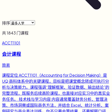
排序
共
1843
门课程
ACCT1101
会计课程
简易
课程定位 ACCT1101（Accounting for Decision Making）是
UQ 商科体系中的关键课程，目标是把课堂概念转成可执行分
析与决策能力。课程强调“理解框架、验证数据、输出结论”的
完整流程，既服务后续高阶课程，也直接对应实习中的真实业
务任务。 技术栈与学习内容 内容通常覆盖财务分析、管理决
策、市场洞察或国际商务方法，并结合 Excel、统计分析、案
例研究与商业表达训练。你不只要会算结果，还要解释口径、