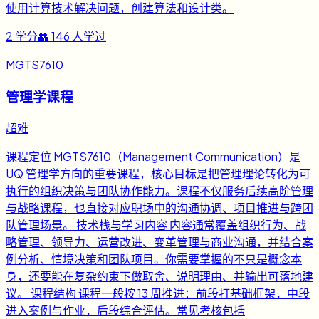
使用计算技术解决问题，创建算法和设计类。
2
学分
👥
146
人学过
MGTS7610
管理学课程
超难
课程定位 MGTS7610（Management Communication）是
UQ 管理学方向的重要课程，核心目标是把管理理论转化为可
执行的组织决策与团队协作能力。课程不仅服务后续高阶管理
与战略课程，也直接对应职场中的沟通协调、项目推进与跨团
队管理场景。 技术栈与学习内容 内容通常覆盖组织行为、战
略管理、领导力、运营改进、变革管理与商业沟通，并结合案
例分析、情境决策和团队项目。你需要掌握的不只是概念本
身，还要能在复杂约束下做取舍、说明理由、并输出可落地建
议。 课程结构 课程一般按 13 周推进：前段打基础框架，中段
进入案例与作业，后段综合评估。常见考核包括