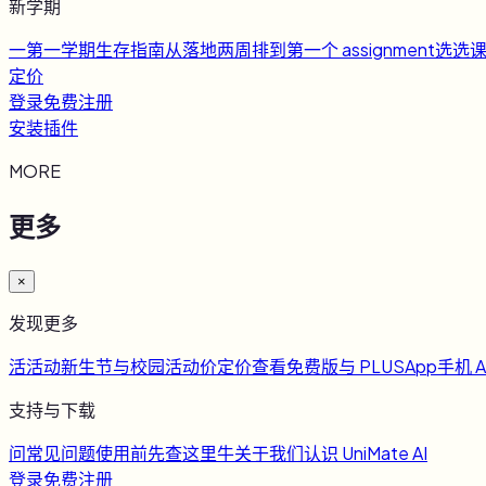
新学期
一
第一学期生存指南
从落地两周排到第一个 assignment
选
选
定价
登录
免费注册
安装插件
MORE
更多
×
发现更多
活
活动
新生节与校园活动
价
定价
查看免费版与 PLUS
App
手机 A
支持与下载
问
常见问题
使用前先查这里
牛
关于我们
认识 UniMate AI
登录
免费注册