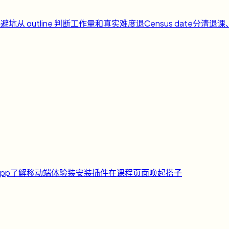
课避坑
从 outline 判断工作量和真实难度
退
Census date
分清退课
pp
了解移动端体验
装
安装插件
在课程页面唤起搭子