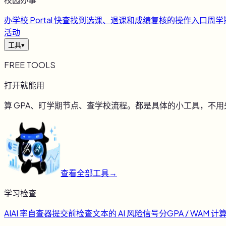
办
学校 Portal 快查
找到选课、退课和成绩复核的操作入口
周
学
活动
工具
▾
FREE TOOLS
打开就能用
算 GPA、盯学期节点、查学校流程。都是具体的小工具，不
查看全部工具
→
学习检查
AI
AI 率自查器
提交前检查文本的 AI 风险信号
分
GPA / WAM 计