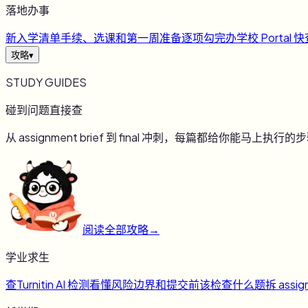
落地办事
新
入学清单
手续、选课和第一周准备逐项勾完
办
学校 Portal 
攻略
▾
STUDY GUIDES
碰到问题直接查
从 assignment brief 到 final 冲刺，每篇都给你能马上执行的
阅读全部攻略
→
学业求生
查
Turnitin AI 检测
看懂风险边界和提交前该检查什么
题
拆 assig