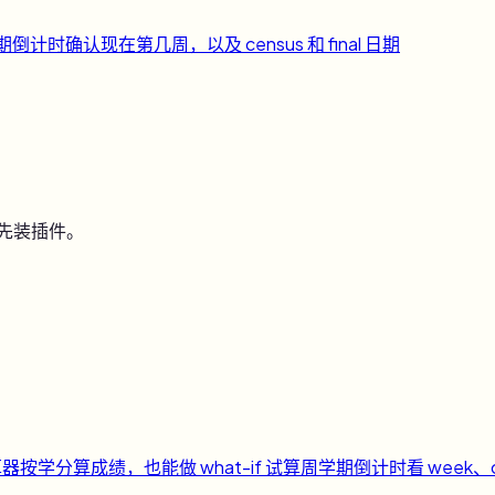
期倒计时
确认现在第几周，以及 census 和 final 日期
用先装插件。
算器
按学分算成绩，也能做 what-if 试算
周
学期倒计时
看 week、c