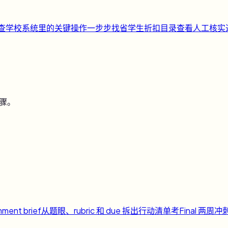
快查
学校系统里的关键操作一步步找
省
学生折扣目录
查看人工核实
步骤。
nment brief
从题眼、rubric 和 due 拆出行动清单
考
Final 两周冲