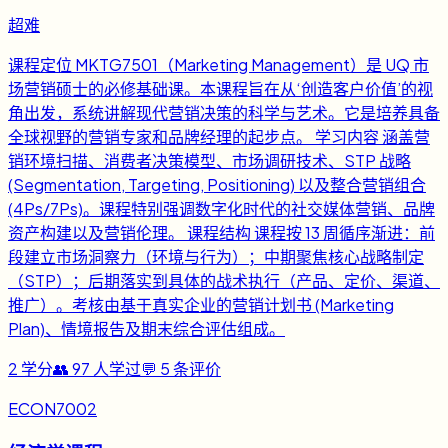
超难
课程定位 MKTG7501（Marketing Management）是 UQ 市
场营销硕士的必修基础课。本课程旨在从‘创造客户价值’的视
角出发，系统讲解现代营销决策的科学与艺术。它是培养具备
全球视野的营销专家和品牌经理的起步点。 学习内容 涵盖营
销环境扫描、消费者决策模型、市场调研技术、STP 战略
(Segmentation, Targeting, Positioning) 以及整合营销组合
(4Ps/7Ps)。课程特别强调数字化时代的社交媒体营销、品牌
资产构建以及营销伦理。 课程结构 课程按 13 周循序渐进：前
段建立市场洞察力（环境与行为）；中期聚焦核心战略制定
（STP）；后期落实到具体的战术执行（产品、定价、渠道、
推广）。考核由基于真实企业的营销计划书 (Marketing
Plan)、情境报告及期末综合评估组成。
2
学分
👥
97
人学过
💬
5
条评价
ECON7002