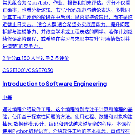
常见组合为 Quiz/Lab、作业、报告和期末评估。评分不仅看
正确率，也看分析逻辑、书写/代码规范与结论表达。多数同
学真正拉开差距的阶段在中后期：是否能持续输出，而不是临
近截止日突击。 适合人群 适合希望夯实底层能力、提升问题
拆解与建模能力、并改善学术或工程表达的同学。若你计划继
续修读高阶课程，或希望在实习与求职中提升“把事情做对并
讲清楚”的竞争力，
2
学分
👥
150
人学过
💬
3
条评价
CSSE1001/CSSE7030
Introduction to Software Engineering
中等
通过编程介绍软件工程，这个编程特别专注于计算和编程的基
础，使用基于探索性问题的方法。使用过程、数据和对象构建
抽象;数据建模;设计、编码和调试越来越复杂的程序。本课程
使用Python编程语言，介绍软件工程的基本概念。重点放在