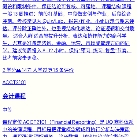
假设和限制条件，保证结论可复核、可落地。 课程结构 课程
一般 13 周推进：前段打基础，中段做案例与作业，后段综合
冲刺。考核常见为 Quiz/Lab、报告/作业、小组展示与期末评
估。评分除正确性外，也重视结构化表达、论证逻辑和交付质
量。 适合人群 适合想提升分析、表达和协作能力的商科学
生，尤其是准备走咨询、金融、运营、市场或管理方向的同
学。建议每周投入 8-12 小时，保持“预习-练习-复盘”节奏，
比考前突击更稳。
2
学分
👥
1471
人学过
💬
15
条评价
ACCT2101
会计课程
中等
课程定位 ACCT2101（Financial Reporting）是 UQ 商科体系
中的关键课程，目标是把课堂概念转成可执行分析与决策能
力。课程强调“理解框架、验证数据、输出结论”的完整流程，