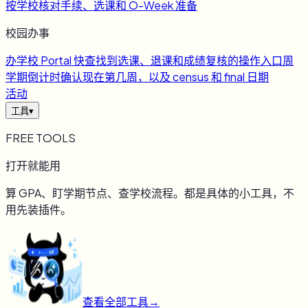
按学校核对手续、选课和 O-Week 准备
校园办事
办
学校 Portal 快查
找到选课、退课和成绩复核的操作入口
周
学期倒计时
确认现在第几周，以及 census 和 final 日期
活动
工具
▾
FREE TOOLS
打开就能用
算 GPA、盯学期节点、查学校流程。都是具体的小工具，不
用先装插件。
查看全部工具
→