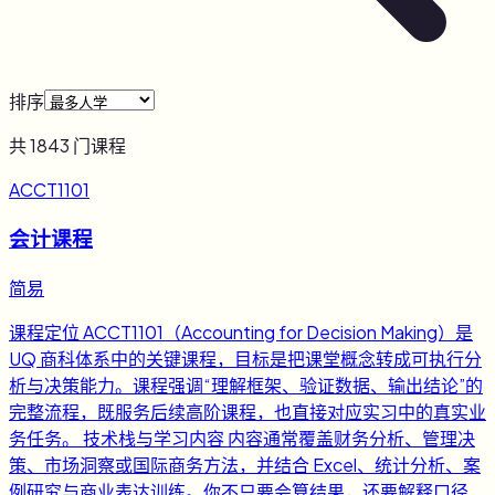
排序
共
1843
门课程
ACCT1101
会计课程
简易
课程定位 ACCT1101（Accounting for Decision Making）是
UQ 商科体系中的关键课程，目标是把课堂概念转成可执行分
析与决策能力。课程强调“理解框架、验证数据、输出结论”的
完整流程，既服务后续高阶课程，也直接对应实习中的真实业
务任务。 技术栈与学习内容 内容通常覆盖财务分析、管理决
策、市场洞察或国际商务方法，并结合 Excel、统计分析、案
例研究与商业表达训练。你不只要会算结果，还要解释口径、