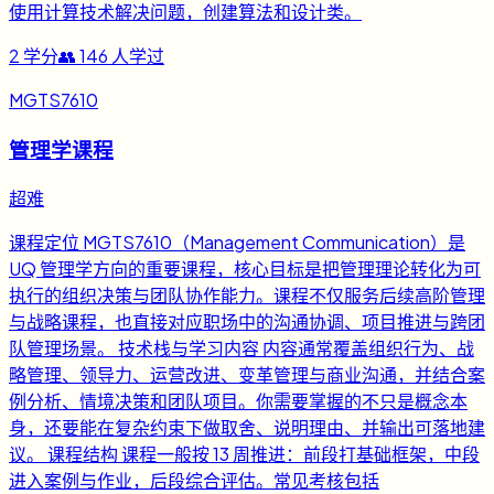
使用计算技术解决问题，创建算法和设计类。
2
学分
👥
146
人学过
MGTS7610
管理学课程
超难
课程定位 MGTS7610（Management Communication）是
UQ 管理学方向的重要课程，核心目标是把管理理论转化为可
执行的组织决策与团队协作能力。课程不仅服务后续高阶管理
与战略课程，也直接对应职场中的沟通协调、项目推进与跨团
队管理场景。 技术栈与学习内容 内容通常覆盖组织行为、战
略管理、领导力、运营改进、变革管理与商业沟通，并结合案
例分析、情境决策和团队项目。你需要掌握的不只是概念本
身，还要能在复杂约束下做取舍、说明理由、并输出可落地建
议。 课程结构 课程一般按 13 周推进：前段打基础框架，中段
进入案例与作业，后段综合评估。常见考核包括