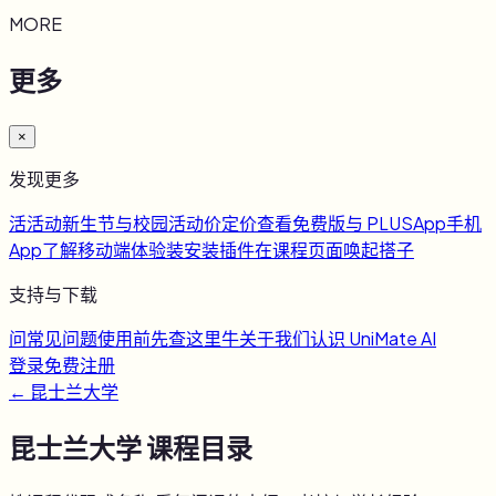
MORE
更多
×
发现更多
活
活动
新生节与校园活动
价
定价
查看免费版与 PLUS
App
手机
App
了解移动端体验
装
安装插件
在课程页面唤起搭子
支持与下载
问
常见问题
使用前先查这里
牛
关于我们
认识 UniMate AI
登录
免费注册
←
昆士兰大学
昆士兰大学
课程目录