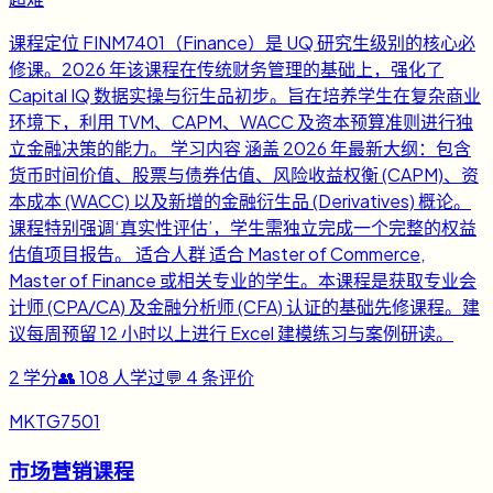
课程定位 FINM7401（Finance）是 UQ 研究生级别的核心必
修课。2026 年该课程在传统财务管理的基础上，强化了
Capital IQ 数据实操与衍生品初步。旨在培养学生在复杂商业
环境下，利用 TVM、CAPM、WACC 及资本预算准则进行独
立金融决策的能力。 学习内容 涵盖 2026 年最新大纲：包含
货币时间价值、股票与债券估值、风险收益权衡 (CAPM)、资
本成本 (WACC) 以及新增的金融衍生品 (Derivatives) 概论。
课程特别强调‘真实性评估’，学生需独立完成一个完整的权益
估值项目报告。 适合人群 适合 Master of Commerce,
Master of Finance 或相关专业的学生。本课程是获取专业会
计师 (CPA/CA) 及金融分析师 (CFA) 认证的基础先修课程。建
议每周预留 12 小时以上进行 Excel 建模练习与案例研读。
2
学分
👥
108
人学过
💬
4
条评价
MKTG7501
市场营销课程