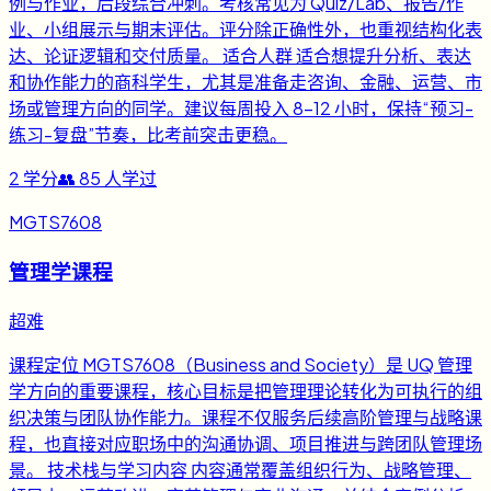
例与作业，后段综合冲刺。考核常见为 Quiz/Lab、报告/作
业、小组展示与期末评估。评分除正确性外，也重视结构化表
达、论证逻辑和交付质量。 适合人群 适合想提升分析、表达
和协作能力的商科学生，尤其是准备走咨询、金融、运营、市
场或管理方向的同学。建议每周投入 8-12 小时，保持“预习-
练习-复盘”节奏，比考前突击更稳。
2
学分
👥
85
人学过
MGTS7608
管理学课程
超难
课程定位 MGTS7608（Business and Society）是 UQ 管理
学方向的重要课程，核心目标是把管理理论转化为可执行的组
织决策与团队协作能力。课程不仅服务后续高阶管理与战略课
程，也直接对应职场中的沟通协调、项目推进与跨团队管理场
景。 技术栈与学习内容 内容通常覆盖组织行为、战略管理、