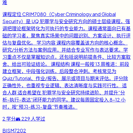
难
课程定位 CRIM7080（Cyber Criminology and Global
Security）是 UQ 犯罪学与安全研究方向的硕士层级课程，强
调把理论框架转化为可执行的专业能力。课程通常面向已有基
础的学习者，聚焦真实场景中的问题识别、方案设计、执行评
估与复盘优化。 学习内容 课程内容覆盖该方向的核心概念、
研究/分析方法与案例应用，并结合专业写作与表达要求。学
习重点不仅是掌握知识点，还包括说明前提条件、比较方案取
舍、给出可验证结论。 课程结构 课程一般按 13 周推进：前段
建立框架，中段强化训练，后段整合冲刺。考核常见为
Quiz/Tutorial、作业/报告、展示或项目与期末评估。评分除
正确性外，也重视专业逻辑、表达清晰度与实践可行性。 适
合人群 适合希望在 犯罪学与安全研究持续进阶、并提升“分
析-执行-表达”闭环能力的同学。建议每周固定投入 8-12 小
时，按“预习-练习-复盘”节奏推进。
2
学分
👥
229
人学过
BISM7202