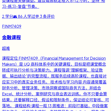
类课程是关键铺垫。建议每周稳定投入 8-12 小时，坚持“预
习-练习-复盘”节奏。
2
学分
👥
86
人学过
💬
3
条评价
FINM7409
金融课程
超难
课程定位 FINM7409（Financial Management for Decision
Makers）是 UQ 商科体系中的关键课程，目标是把课堂概念
转成可执行分析与决策能力。课程强调“理解框架、验证数
据、输出结论”的完整流程，既服务后续高阶课程，也直接对
应实习中的真实业务任务。 技术栈与学习内容 内容通常覆盖
财务分析、管理决策、市场洞察或国际商务方法，并结合
Excel、统计分析、案例研究与商业表达训练。你不只要会算
结果，还要解释口径、假设和限制条件，保证结论可复核、可
落地。 课程结构 课程一般 13 周推进：前段打基础，中段做案