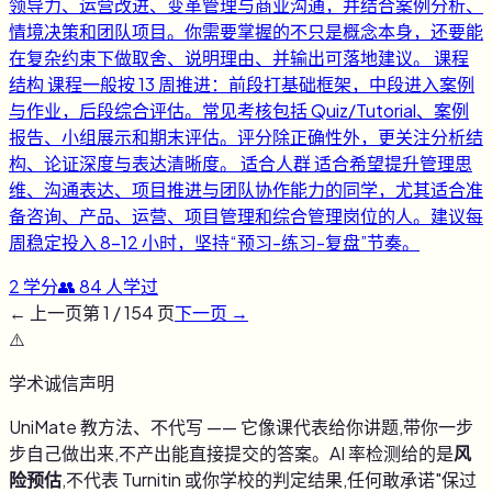
领导力、运营改进、变革管理与商业沟通，并结合案例分析、
情境决策和团队项目。你需要掌握的不只是概念本身，还要能
在复杂约束下做取舍、说明理由、并输出可落地建议。 课程
结构 课程一般按 13 周推进：前段打基础框架，中段进入案例
与作业，后段综合评估。常见考核包括 Quiz/Tutorial、案例
报告、小组展示和期末评估。评分除正确性外，更关注分析结
构、论证深度与表达清晰度。 适合人群 适合希望提升管理思
维、沟通表达、项目推进与团队协作能力的同学，尤其适合准
备咨询、产品、运营、项目管理和综合管理岗位的人。建议每
周稳定投入 8-12 小时，坚持“预习-练习-复盘”节奏。
2
学分
👥
84
人学过
← 上一页
第
1
/
154
页
下一页 →
⚠️
学术诚信声明
UniMate 教方法、不代写 —— 它像课代表给你讲题,带你一步
步自己做出来,不产出能直接提交的答案。AI 率检测给的是
风
险预估
,不代表 Turnitin 或你学校的判定结果,任何敢承诺"保过