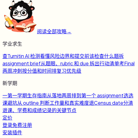
阅读全部攻略
→
学业求生
查
Turnitin AI 检测
看懂风险边界和提交前该检查什么
题
拆
assignment brief
从题眼、rubric 和 due 拆出行动清单
考
Final
两周冲刺
按分值和时间排复习优先级
新学期
一
第一学期生存指南
从落地两周排到第一个 assignment
选
选
课避坑
从 outline 判断工作量和真实难度
退
Census date
分清
退课、学费和成绩记录的关键节点
定价
登录
免费注册
安装插件