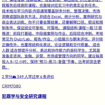
既服务后续高阶课程，也直接对应实习中的真实业务任务。
技术栈与学习内容 内容通常覆盖财务分析、管理决策、市场
洞察或国际商务方法，并结合 Excel、统计分析、案例研究与
商业表达训练。你不只要会算结果，还要解释口径、假设和限
制条件，保证结论可复核、可落地。 课程结构 课程一般 13 周
推进：前段打基础，中段做案例与作业，后段综合冲刺。考核
常见为 Quiz/Lab、报告/作业、小组展示与期末评估。评分除
正确性外，也重视结构化表达、论证逻辑和交付质量。 适合
人群 适合想提升分析、表达和协作能力的商科学生，尤其是
准备走咨询、金融、运营、市场或管理方向的同学。建议每周
投入 8-12 小时，保持“预习-练习-复盘”节奏，比考前突击更
稳。
2
学分
👥
349
人学过
💬
6
条评价
CRIM7080
犯罪学与安全研究课程