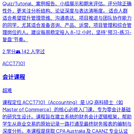
Quiz/Tutorial、案例报告、小组展示和期末评估。评分除正确
性外，更关注分析结构、论证深度与表达清晰度。 适合人群
适合希望提升管理思维、沟通表达、项目推进与团队协作能力
的同学，尤其适合准备咨询、产品、运营、项目管理和综合管
理岗位的人。建议每周稳定投入 8-12 小时，坚持“预习-练习-
复盘”节奏。
2
学分
👥
142
人学过
ACCT7101
会计课程
超难
课程定位 ACCT7101（Accounting）是 UQ 商科硕士（如
Master of Commerce）的核心必修入门课，专为零会计基础
的研究生设计。课程旨在建立系统的财务会计逻辑框架，帮助
学生从商业交易的原始记录一路打通至最终财务报表的编制与
深度分析。本课程是获取 CPA Australia 及 CAANZ 专业认证