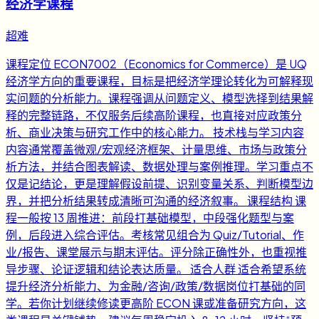
经济学课程
超难
课程定位 ECON7002（Economics for Commerce）是 UQ
经济学方向的重要课程，目标是把经济学理论转化为可解释现
实问题的分析能力。课程强调从问题定义、模型选择到结果解
释的完整链路，不仅服务后续高阶课程，也直接对应政策分
析、商业决策与研究工作中的核心能力。 技术栈与学习内容
内容通常覆盖微观/宏观经济框架、计量思维、市场与政策分
析方法，并结合图表解读、数据处理与案例推理。学习重点不
仅是记结论，更是理解假设前提、识别变量关系、判断模型边
界，并把分析结果转成清晰可沟通的经济叙事。 课程结构 课
程一般按 13 周推进：前段打基础模型，中段强化题型与案
例，后段进入综合评估。考核常见组合为 Quiz/Tutorial、作
业/报告、课堂展示与期末评估。评分除正确性外，也重视推
导步骤、论证逻辑和结论表达质量。 适合人群 适合希望系统
提升经济分析能力、为金融/咨询/政策/数据岗位打基础的同
学。若你计划继续修读更高阶 ECON 课或准备研究方向，这