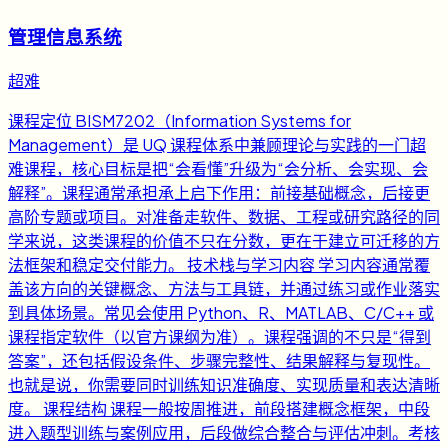
管理信息系统
超难
课程定位 BISM7202（Information Systems for
Management）是 UQ 课程体系中兼顾理论与实践的一门超
难课程，核心目标是把“会看懂”升级为“会分析、会实现、会
解释”。课程通常承担承上启下作用：前接基础概念，后接更
高阶专题或项目。对准备走软件、数据、工程或研究路径的同
学来说，这类课程的价值不只在分数，更在于建立可迁移的方
法框架和稳定交付能力。 技术栈与学习内容 学习内容通常覆
盖该方向的关键概念、方法与工具链，并通过练习或作业落实
到具体场景。常见会使用 Python、R、MATLAB、C/C++ 或
课程指定软件（以官方课纲为准）。课程强调的不只是“得到
答案”，还包括假设条件、步骤完整性、结果解释与复现性。
也就是说，你需要同时训练知识准确度、实现质量和表达清晰
度。 课程结构 课程一般按周推进，前段搭建概念框架，中段
进入题型训练与案例应用，后段做综合整合与评估冲刺。考核