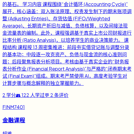
的基石。 学习内容 课程围绕“会计循环 (Accounting Cycle)”
展开，核心涵盖：双入账法原理、权责发生制下的期末账项调
整 (Adjusting Entries)、存货估值 (FIFO/Weighted
Average)、长期资产折旧与减值、负债核算，以及间接法现
金流量表的编制。此外，课程强调基于真实上市公司财报进行
比率分析 (Ratio Analysis)，以培养学生的商业决策能力。 课
程结构 课程按 13 周密集推进：前段夯实借贷记账与调整分录
的基本功；中段逐一攻克资产、负债与现金流的核心准则问
题；后段聚焦报表分析项目。考核由基于真实企业的“财务报
表分析作业 (Financial Report Analysis)”与严格的“闭卷期末考
试 (Final Exam)”组成。期末考严禁使用 AI，高度考验学生对
计算步骤与概念解释的独立掌握能力。
2
学分
👥
122
人学过
💬
2
条评价
FINM7401
金融课程
超难