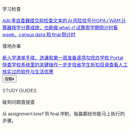
学习检查
AI
AI 率自查器
提交前检查文本的 AI 风险信号
分
GPA / WAM 计
算器
按学分算成绩，也能做 what-if 试算
周
学期倒计时
看
week、census date 和 final 倒计时
落地办事
新
入学清单
手续、选课和第一周准备逐项勾完
办
学校 Portal
快查
学校系统里的关键操作一步步找
省
学生折扣目录
查看人工
核实过的软件与生活优惠
攻略
▾
STUDY GUIDES
碰到问题直接查
从 assignment brief 到 final 冲刺，每篇都给你能马上执行的
步骤。