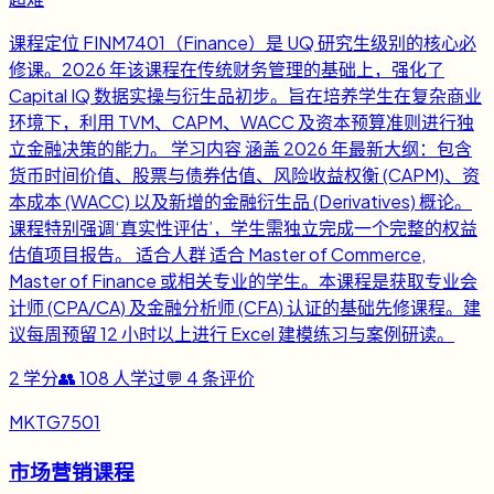
课程定位 FINM7401（Finance）是 UQ 研究生级别的核心必
修课。2026 年该课程在传统财务管理的基础上，强化了
Capital IQ 数据实操与衍生品初步。旨在培养学生在复杂商业
环境下，利用 TVM、CAPM、WACC 及资本预算准则进行独
立金融决策的能力。 学习内容 涵盖 2026 年最新大纲：包含
货币时间价值、股票与债券估值、风险收益权衡 (CAPM)、资
本成本 (WACC) 以及新增的金融衍生品 (Derivatives) 概论。
课程特别强调‘真实性评估’，学生需独立完成一个完整的权益
估值项目报告。 适合人群 适合 Master of Commerce,
Master of Finance 或相关专业的学生。本课程是获取专业会
计师 (CPA/CA) 及金融分析师 (CFA) 认证的基础先修课程。建
议每周预留 12 小时以上进行 Excel 建模练习与案例研读。
2
学分
👥
108
人学过
💬
4
条评价
MKTG7501
市场营销课程