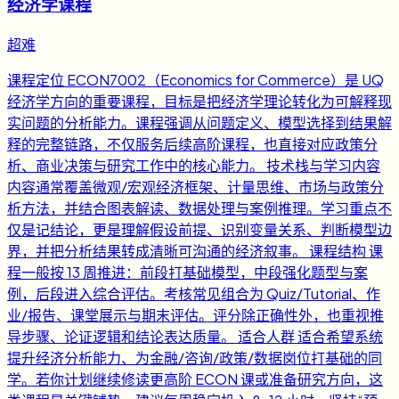
经济学课程
超难
课程定位 ECON7002（Economics for Commerce）是 UQ
经济学方向的重要课程，目标是把经济学理论转化为可解释现
实问题的分析能力。课程强调从问题定义、模型选择到结果解
释的完整链路，不仅服务后续高阶课程，也直接对应政策分
析、商业决策与研究工作中的核心能力。 技术栈与学习内容
内容通常覆盖微观/宏观经济框架、计量思维、市场与政策分
析方法，并结合图表解读、数据处理与案例推理。学习重点不
仅是记结论，更是理解假设前提、识别变量关系、判断模型边
界，并把分析结果转成清晰可沟通的经济叙事。 课程结构 课
程一般按 13 周推进：前段打基础模型，中段强化题型与案
例，后段进入综合评估。考核常见组合为 Quiz/Tutorial、作
业/报告、课堂展示与期末评估。评分除正确性外，也重视推
导步骤、论证逻辑和结论表达质量。 适合人群 适合希望系统
提升经济分析能力、为金融/咨询/政策/数据岗位打基础的同
学。若你计划继续修读更高阶 ECON 课或准备研究方向，这