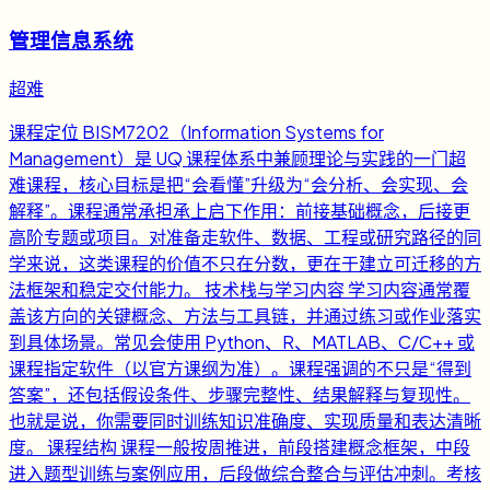
管理信息系统
超难
课程定位 BISM7202（Information Systems for
Management）是 UQ 课程体系中兼顾理论与实践的一门超
难课程，核心目标是把“会看懂”升级为“会分析、会实现、会
解释”。课程通常承担承上启下作用：前接基础概念，后接更
高阶专题或项目。对准备走软件、数据、工程或研究路径的同
学来说，这类课程的价值不只在分数，更在于建立可迁移的方
法框架和稳定交付能力。 技术栈与学习内容 学习内容通常覆
盖该方向的关键概念、方法与工具链，并通过练习或作业落实
到具体场景。常见会使用 Python、R、MATLAB、C/C++ 或
课程指定软件（以官方课纲为准）。课程强调的不只是“得到
答案”，还包括假设条件、步骤完整性、结果解释与复现性。
也就是说，你需要同时训练知识准确度、实现质量和表达清晰
度。 课程结构 课程一般按周推进，前段搭建概念框架，中段
进入题型训练与案例应用，后段做综合整合与评估冲刺。考核