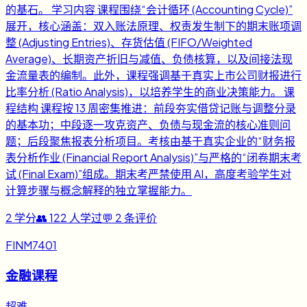
的基石。 学习内容 课程围绕“会计循环 (Accounting Cycle)”
展开，核心涵盖：双入账法原理、权责发生制下的期末账项调
整 (Adjusting Entries)、存货估值 (FIFO/Weighted
Average)、长期资产折旧与减值、负债核算，以及间接法现
金流量表的编制。此外，课程强调基于真实上市公司财报进行
比率分析 (Ratio Analysis)，以培养学生的商业决策能力。 课
程结构 课程按 13 周密集推进：前段夯实借贷记账与调整分录
的基本功；中段逐一攻克资产、负债与现金流的核心准则问
题；后段聚焦报表分析项目。考核由基于真实企业的“财务报
表分析作业 (Financial Report Analysis)”与严格的“闭卷期末考
试 (Final Exam)”组成。期末考严禁使用 AI，高度考验学生对
计算步骤与概念解释的独立掌握能力。
2
学分
👥
122
人学过
💬
2
条评价
FINM7401
金融课程
超难