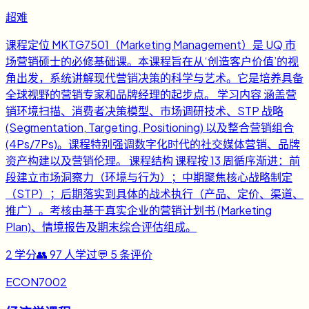
超难
课程定位 MKTG7501（Marketing Management）是 UQ 市
场营销硕士的必修基础课。本课程旨在从‘创造客户价值’的视
角出发，系统讲解现代营销决策的科学与艺术。它是培养具备
全球视野的营销专家和品牌经理的起步点。 学习内容 涵盖营
销环境扫描、消费者决策模型、市场调研技术、STP 战略
(Segmentation, Targeting, Positioning) 以及整合营销组合
(4Ps/7Ps)。课程特别强调数字化时代的社交媒体营销、品牌
资产构建以及营销伦理。 课程结构 课程按 13 周循序渐进：前
段建立市场洞察力（环境与行为）；中期聚焦核心战略制定
（STP）；后期落实到具体的战术执行（产品、定价、渠道、
推广）。考核由基于真实企业的营销计划书 (Marketing
Plan)、情境报告及期末综合评估组成。
2
学分
👥
97
人学过
💬
5
条评价
ECON7002