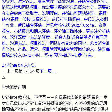
领导力、运营改进、变革管理与商业沟通，并结合案例分析、
情境决策和团队项目。你需要掌握的不只是概念本身，还要能
在复杂约束下做取舍、说明理由、并输出可落地建议。 课程
结构 课程一般按 13 周推进：前段打基础框架，中段进入案例
与作业，后段综合评估。常见考核包括 Quiz/Tutorial、案例
报告、小组展示和期末评估。评分除正确性外，更关注分析结
构、论证深度与表达清晰度。 适合人群 适合希望提升管理思
维、沟通表达、项目推进与团队协作能力的同学，尤其适合准
备咨询、产品、运营、项目管理和综合管理岗位的人。建议每
周稳定投入 8-12 小时，坚持“预习-练习-复盘”节奏。
2
学分
👥
84
人学过
← 上一页
第
1
/
154
页
下一页 →
⚠️
学术诚信声明
UniMate 教方法、不代写 —— 它像课代表给你讲题,带你一步
步自己做出来,不产出能直接提交的答案。AI 率检测给的是
风
险预估
,不代表 Turnitin 或你学校的判定结果,任何敢承诺"保过