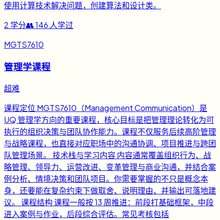
使用计算技术解决问题，创建算法和设计类。
2
学分
👥
146
人学过
MGTS7610
管理学课程
超难
课程定位 MGTS7610（Management Communication）是
UQ 管理学方向的重要课程，核心目标是把管理理论转化为可
执行的组织决策与团队协作能力。课程不仅服务后续高阶管理
与战略课程，也直接对应职场中的沟通协调、项目推进与跨团
队管理场景。 技术栈与学习内容 内容通常覆盖组织行为、战
略管理、领导力、运营改进、变革管理与商业沟通，并结合案
例分析、情境决策和团队项目。你需要掌握的不只是概念本
身，还要能在复杂约束下做取舍、说明理由、并输出可落地建
议。 课程结构 课程一般按 13 周推进：前段打基础框架，中段
进入案例与作业，后段综合评估。常见考核包括