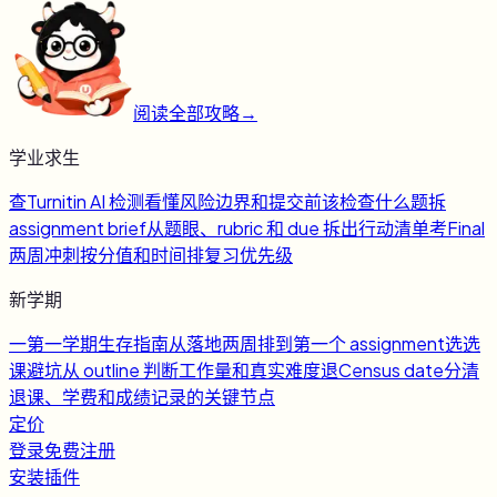
阅读全部攻略
→
学业求生
查
Turnitin AI 检测
看懂风险边界和提交前该检查什么
题
拆
assignment brief
从题眼、rubric 和 due 拆出行动清单
考
Final
两周冲刺
按分值和时间排复习优先级
新学期
一
第一学期生存指南
从落地两周排到第一个 assignment
选
选
课避坑
从 outline 判断工作量和真实难度
退
Census date
分清
退课、学费和成绩记录的关键节点
定价
登录
免费注册
安装插件