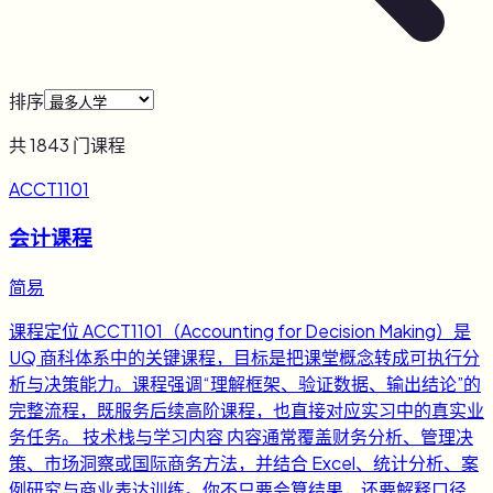
排序
共
1843
门课程
ACCT1101
会计课程
简易
课程定位 ACCT1101（Accounting for Decision Making）是
UQ 商科体系中的关键课程，目标是把课堂概念转成可执行分
析与决策能力。课程强调“理解框架、验证数据、输出结论”的
完整流程，既服务后续高阶课程，也直接对应实习中的真实业
务任务。 技术栈与学习内容 内容通常覆盖财务分析、管理决
策、市场洞察或国际商务方法，并结合 Excel、统计分析、案
例研究与商业表达训练。你不只要会算结果，还要解释口径、