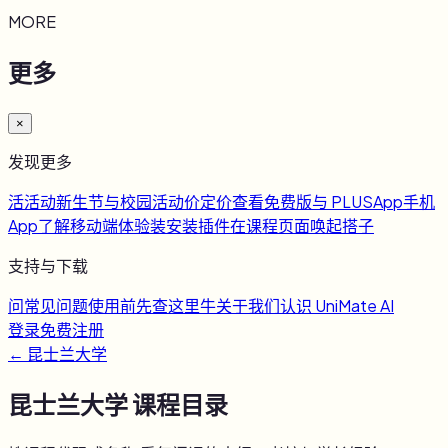
MORE
更多
×
发现更多
活
活动
新生节与校园活动
价
定价
查看免费版与 PLUS
App
手机
App
了解移动端体验
装
安装插件
在课程页面唤起搭子
支持与下载
问
常见问题
使用前先查这里
牛
关于我们
认识 UniMate AI
登录
免费注册
←
昆士兰大学
昆士兰大学
课程目录