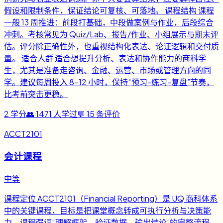
假设和限制条件，保证结论可复核、可落地。 课程结构 课程
一般 13 周推进：前段打基础，中段做案例与作业，后段综合
冲刺。考核常见为 Quiz/Lab、报告/作业、小组展示与期末评
估。评分除正确性外，也重视结构化表达、论证逻辑和交付质
量。 适合人群 适合想提升分析、表达和协作能力的商科学
生，尤其是准备走咨询、金融、运营、市场或管理方向的同
学。建议每周投入 8-12 小时，保持“预习-练习-复盘”节奏，
比考前突击更稳。
2
学分
👥
1471
人学过
💬
15
条评价
ACCT2101
会计课程
中等
课程定位 ACCT2101（Financial Reporting）是 UQ 商科体系
中的关键课程，目标是把课堂概念转成可执行分析与决策能
力。课程强调“理解框架、验证数据、输出结论”的完整流程，