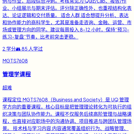
例与作业，后段综合冲刺。考核常见为 Quiz/Lab、报告/作
业、小组展示与期末评估。评分除正确性外，也重视结构化表
达、论证逻辑和交付质量。 适合人群 适合想提升分析、表达
和协作能力的商科学生，尤其是准备走咨询、金融、运营、市
场或管理方向的同学。建议每周投入 8-12 小时，保持“预习-
练习-复盘”节奏，比考前突击更稳。
2
学分
👥
85
人学过
MGTS7608
管理学课程
超难
课程定位 MGTS7608（Business and Society）是 UQ 管理
学方向的重要课程，核心目标是把管理理论转化为可执行的组
织决策与团队协作能力。课程不仅服务后续高阶管理与战略课
程，也直接对应职场中的沟通协调、项目推进与跨团队管理场
景。 技术栈与学习内容 内容通常覆盖组织行为、战略管理、