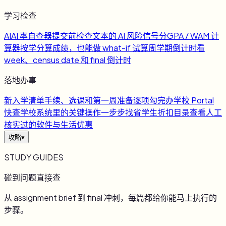
学习检查
AI
AI 率自查器
提交前检查文本的 AI 风险信号
分
GPA / WAM 计
算器
按学分算成绩，也能做 what-if 试算
周
学期倒计时
看
week、census date 和 final 倒计时
落地办事
新
入学清单
手续、选课和第一周准备逐项勾完
办
学校 Portal
快查
学校系统里的关键操作一步步找
省
学生折扣目录
查看人工
核实过的软件与生活优惠
攻略
▾
STUDY GUIDES
碰到问题直接查
从 assignment brief 到 final 冲刺，每篇都给你能马上执行的
步骤。