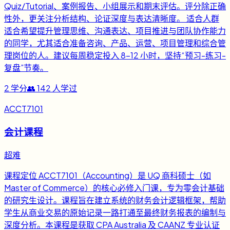
Quiz/Tutorial、案例报告、小组展示和期末评估。评分除正确
性外，更关注分析结构、论证深度与表达清晰度。 适合人群
适合希望提升管理思维、沟通表达、项目推进与团队协作能力
的同学，尤其适合准备咨询、产品、运营、项目管理和综合管
理岗位的人。建议每周稳定投入 8-12 小时，坚持“预习-练习-
复盘”节奏。
2
学分
👥
142
人学过
ACCT7101
会计课程
超难
课程定位 ACCT7101（Accounting）是 UQ 商科硕士（如
Master of Commerce）的核心必修入门课，专为零会计基础
的研究生设计。课程旨在建立系统的财务会计逻辑框架，帮助
学生从商业交易的原始记录一路打通至最终财务报表的编制与
深度分析。本课程是获取 CPA Australia 及 CAANZ 专业认证