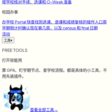
按学校核对手续、选课和 O-Week 准备
校园办事
办
学校 Portal 快查
找到选课、退课和成绩复核的操作入口
周
学期倒计时
确认现在第几周，以及 census 和 final 日期
活动
工具
▾
FREE TOOLS
打开就能用
算 GPA、盯学期节点、查学校流程。都是具体的小工具，不
用先装插件。
查看全部工具
→