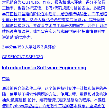
常见组合为 Quiz/Lab、作业、报告和期末评估。评分不仅看
正确率，也看分析逻辑、书写/代码规范与结论表达。多数同
学真正拉开差距的阶段在中后期：是否能持续输出，而不是临
近截止日突击。 适合人群 适合希望夯实底层能力、提升问题
拆解与建模能力、并改善学术或工程表达的同学。若你计划继
续修读高阶课程，或希望在实习与求职中提升“把事情做对并
讲清楚”的竞争力，
2
学分
👥
150
人学过
💬
3
条评价
CSSE1001/CSSE7030
Introduction to Software Engineering
中等
通过编程介绍软件工程，这个编程特别专注于计算和编程的基
础，使用基于探索性问题的方法。使用过程、数据和对象构建
抽象;数据建模;设计、编码和调试越来越复杂的程序。本课程
使用Python编程语言，介绍软件工程的基本概念。重点放在