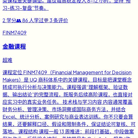
类课程是关键铺垫。建议每周稳定投入 8-12 小时，坚持“预
习-练习-复盘”节奏。
2
学分
👥
86
人学过
💬
3
条评价
FINM7409
金融课程
超难
课程定位 FINM7409（Financial Management for Decision
Makers）是 UQ 商科体系中的关键课程，目标是把课堂概念
转成可执行分析与决策能力。课程强调“理解框架、验证数
据、输出结论”的完整流程，既服务后续高阶课程，也直接对
应实习中的真实业务任务。 技术栈与学习内容 内容通常覆盖
财务分析、管理决策、市场洞察或国际商务方法，并结合
Excel、统计分析、案例研究与商业表达训练。你不只要会算
结果，还要解释口径、假设和限制条件，保证结论可复核、可
落地。 课程结构 课程一般 13 周推进：前段打基础，中段做案