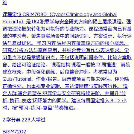
难
课程定位 CRIM7080（Cyber Criminology and Global
Security）是 UQ 犯罪学与安全研究方向的硕士层级课程，强
调把理论框架转化为可执行的专业能力。课程通常面向已有基
础的学习者，聚焦真实场景中的问题识别、方案设计、执行评
估与复盘优化。 学习内容 课程内容覆盖该方向的核心概念、
研究/分析方法与案例应用，并结合专业写作与表达要求。学
习重点不仅是掌握知识点，还包括说明前提条件、比较方案取
舍、给出可验证结论。 课程结构 课程一般按 13 周推进：前段
建立框架，中段强化训练，后段整合冲刺。考核常见为
Quiz/Tutorial、作业/报告、展示或项目与期末评估。评分除
正确性外，也重视专业逻辑、表达清晰度与实践可行性。 适
合人群 适合希望在 犯罪学与安全研究持续进阶、并提升“分
析-执行-表达”闭环能力的同学。建议每周固定投入 8-12 小
时，按“预习-练习-复盘”节奏推进。
2
学分
👥
229
人学过
BISM7202