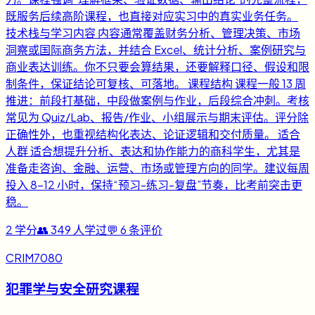
既服务后续高阶课程，也直接对应实习中的真实业务任务。
技术栈与学习内容 内容通常覆盖财务分析、管理决策、市场
洞察或国际商务方法，并结合 Excel、统计分析、案例研究与
商业表达训练。你不只要会算结果，还要解释口径、假设和限
制条件，保证结论可复核、可落地。 课程结构 课程一般 13 周
推进：前段打基础，中段做案例与作业，后段综合冲刺。考核
常见为 Quiz/Lab、报告/作业、小组展示与期末评估。评分除
正确性外，也重视结构化表达、论证逻辑和交付质量。 适合
人群 适合想提升分析、表达和协作能力的商科学生，尤其是
准备走咨询、金融、运营、市场或管理方向的同学。建议每周
投入 8-12 小时，保持“预习-练习-复盘”节奏，比考前突击更
稳。
2
学分
👥
349
人学过
💬
6
条评价
CRIM7080
犯罪学与安全研究课程