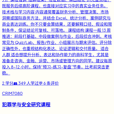
既服务后续高阶课程，也直接对应实习中的真实业务任务。
技术栈与学习内容 内容通常覆盖财务分析、管理决策、市场
洞察或国际商务方法，并结合 Excel、统计分析、案例研究与
商业表达训练。你不只要会算结果，还要解释口径、假设和限
制条件，保证结论可复核、可落地。 课程结构 课程一般 13 周
推进：前段打基础，中段做案例与作业，后段综合冲刺。考核
常见为 Quiz/Lab、报告/作业、小组展示与期末评估。评分除
正确性外，也重视结构化表达、论证逻辑和交付质量。 适合
人群 适合想提升分析、表达和协作能力的商科学生，尤其是
准备走咨询、金融、运营、市场或管理方向的同学。建议每周
投入 8-12 小时，保持“预习-练习-复盘”节奏，比考前突击更
稳。
2
学分
👥
349
人学过
💬
6
条评价
CRIM7080
犯罪学与安全研究课程