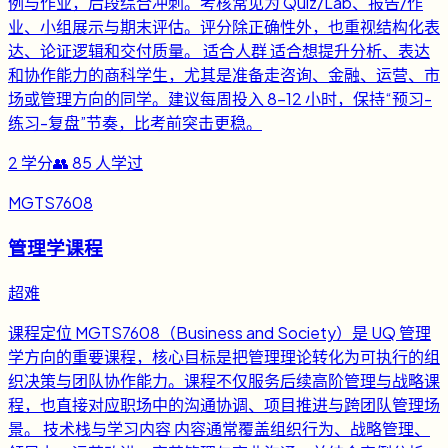
例与作业，后段综合冲刺。考核常见为 Quiz/Lab、报告/作
业、小组展示与期末评估。评分除正确性外，也重视结构化表
达、论证逻辑和交付质量。 适合人群 适合想提升分析、表达
和协作能力的商科学生，尤其是准备走咨询、金融、运营、市
场或管理方向的同学。建议每周投入 8-12 小时，保持“预习-
练习-复盘”节奏，比考前突击更稳。
2
学分
👥
85
人学过
MGTS7608
管理学课程
超难
课程定位 MGTS7608（Business and Society）是 UQ 管理
学方向的重要课程，核心目标是把管理理论转化为可执行的组
织决策与团队协作能力。课程不仅服务后续高阶管理与战略课
程，也直接对应职场中的沟通协调、项目推进与跨团队管理场
景。 技术栈与学习内容 内容通常覆盖组织行为、战略管理、