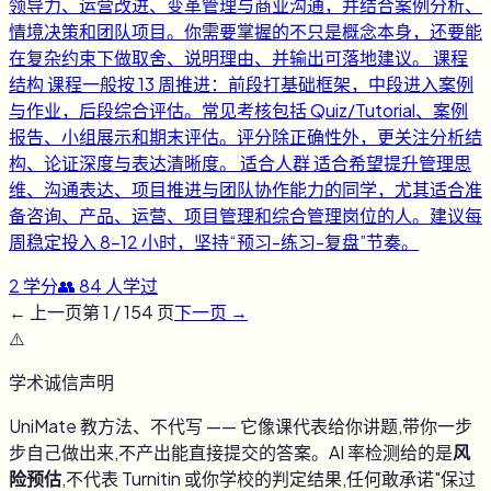
领导力、运营改进、变革管理与商业沟通，并结合案例分析、
情境决策和团队项目。你需要掌握的不只是概念本身，还要能
在复杂约束下做取舍、说明理由、并输出可落地建议。 课程
结构 课程一般按 13 周推进：前段打基础框架，中段进入案例
与作业，后段综合评估。常见考核包括 Quiz/Tutorial、案例
报告、小组展示和期末评估。评分除正确性外，更关注分析结
构、论证深度与表达清晰度。 适合人群 适合希望提升管理思
维、沟通表达、项目推进与团队协作能力的同学，尤其适合准
备咨询、产品、运营、项目管理和综合管理岗位的人。建议每
周稳定投入 8-12 小时，坚持“预习-练习-复盘”节奏。
2
学分
👥
84
人学过
← 上一页
第
1
/
154
页
下一页 →
⚠️
学术诚信声明
UniMate 教方法、不代写 —— 它像课代表给你讲题,带你一步
步自己做出来,不产出能直接提交的答案。AI 率检测给的是
风
险预估
,不代表 Turnitin 或你学校的判定结果,任何敢承诺"保过