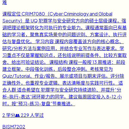
难
课程定位 CRIM7080（Cyber Criminology and Global
Security）是 UQ 犯罪学与安全研究方向的硕士层级课程，强
调把理论框架转化为可执行的专业能力。课程通常面向已有基
础的学习者，聚焦真实场景中的问题识别、方案设计、执行评
估与复盘优化。 学习内容 课程内容覆盖该方向的核心概念、
研究/分析方法与案例应用，并结合专业写作与表达要求。学
习重点不仅是掌握知识点，还包括说明前提条件、比较方案取
舍、给出可验证结论。 课程结构 课程一般按 13 周推进：前段
建立框架，中段强化训练，后段整合冲刺。考核常见为
Quiz/Tutorial、作业/报告、展示或项目与期末评估。评分除
正确性外，也重视专业逻辑、表达清晰度与实践可行性。 适
合人群 适合希望在 犯罪学与安全研究持续进阶、并提升“分
析-执行-表达”闭环能力的同学。建议每周固定投入 8-12 小
时，按“预习-练习-复盘”节奏推进。
2
学分
👥
229
人学过
BISM7202