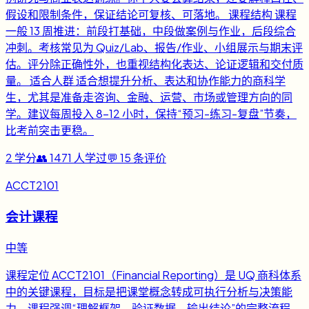
假设和限制条件，保证结论可复核、可落地。 课程结构 课程
一般 13 周推进：前段打基础，中段做案例与作业，后段综合
冲刺。考核常见为 Quiz/Lab、报告/作业、小组展示与期末评
估。评分除正确性外，也重视结构化表达、论证逻辑和交付质
量。 适合人群 适合想提升分析、表达和协作能力的商科学
生，尤其是准备走咨询、金融、运营、市场或管理方向的同
学。建议每周投入 8-12 小时，保持“预习-练习-复盘”节奏，
比考前突击更稳。
2
学分
👥
1471
人学过
💬
15
条评价
ACCT2101
会计课程
中等
课程定位 ACCT2101（Financial Reporting）是 UQ 商科体系
中的关键课程，目标是把课堂概念转成可执行分析与决策能
力。课程强调“理解框架、验证数据、输出结论”的完整流程，