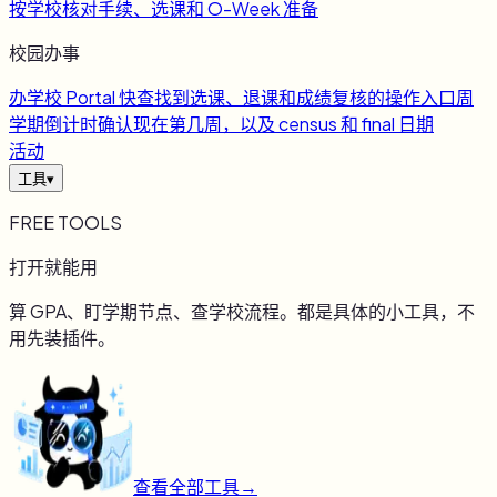
按学校核对手续、选课和 O-Week 准备
校园办事
办
学校 Portal 快查
找到选课、退课和成绩复核的操作入口
周
学期倒计时
确认现在第几周，以及 census 和 final 日期
活动
工具
▾
FREE TOOLS
打开就能用
算 GPA、盯学期节点、查学校流程。都是具体的小工具，不
用先装插件。
查看全部工具
→