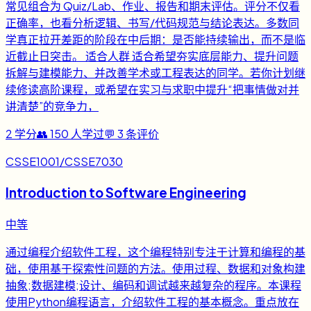
常见组合为 Quiz/Lab、作业、报告和期末评估。评分不仅看
正确率，也看分析逻辑、书写/代码规范与结论表达。多数同
学真正拉开差距的阶段在中后期：是否能持续输出，而不是临
近截止日突击。 适合人群 适合希望夯实底层能力、提升问题
拆解与建模能力、并改善学术或工程表达的同学。若你计划继
续修读高阶课程，或希望在实习与求职中提升“把事情做对并
讲清楚”的竞争力，
2
学分
👥
150
人学过
💬
3
条评价
CSSE1001/CSSE7030
Introduction to Software Engineering
中等
通过编程介绍软件工程，这个编程特别专注于计算和编程的基
础，使用基于探索性问题的方法。使用过程、数据和对象构建
抽象;数据建模;设计、编码和调试越来越复杂的程序。本课程
使用Python编程语言，介绍软件工程的基本概念。重点放在