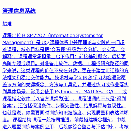
管理信息系统
超难
课程定位 BISM7202（Information Systems for
Management）是 UQ 课程体系中兼顾理论与实践的一门超
难课程，核心目标是把“会看懂”升级为“会分析、会实现、会
解释”。课程通常承担承上启下作用：前接基础概念，后接更
高阶专题或项目。对准备走软件、数据、工程或研究路径的同
学来说，这类课程的价值不只在分数，更在于建立可迁移的方
法框架和稳定交付能力。 技术栈与学习内容 学习内容通常覆
盖该方向的关键概念、方法与工具链，并通过练习或作业落实
到具体场景。常见会使用 Python、R、MATLAB、C/C++ 或
课程指定软件（以官方课纲为准）。课程强调的不只是“得到
答案”，还包括假设条件、步骤完整性、结果解释与复现性。
也就是说，你需要同时训练知识准确度、实现质量和表达清晰
度。 课程结构 课程一般按周推进，前段搭建概念框架，中段
进入题型训练与案例应用，后段做综合整合与评估冲刺。考核