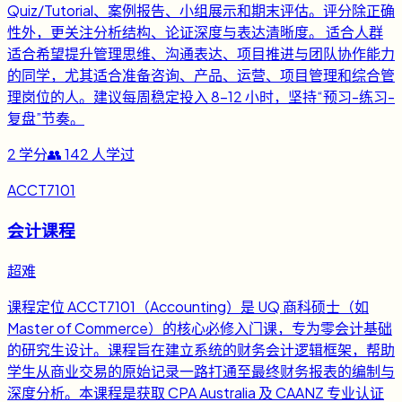
Quiz/Tutorial、案例报告、小组展示和期末评估。评分除正确
性外，更关注分析结构、论证深度与表达清晰度。 适合人群
适合希望提升管理思维、沟通表达、项目推进与团队协作能力
的同学，尤其适合准备咨询、产品、运营、项目管理和综合管
理岗位的人。建议每周稳定投入 8-12 小时，坚持“预习-练习-
复盘”节奏。
2
学分
👥
142
人学过
ACCT7101
会计课程
超难
课程定位 ACCT7101（Accounting）是 UQ 商科硕士（如
Master of Commerce）的核心必修入门课，专为零会计基础
的研究生设计。课程旨在建立系统的财务会计逻辑框架，帮助
学生从商业交易的原始记录一路打通至最终财务报表的编制与
深度分析。本课程是获取 CPA Australia 及 CAANZ 专业认证