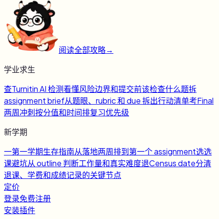
阅读全部攻略
→
学业求生
查
Turnitin AI 检测
看懂风险边界和提交前该检查什么
题
拆
assignment brief
从题眼、rubric 和 due 拆出行动清单
考
Final
两周冲刺
按分值和时间排复习优先级
新学期
一
第一学期生存指南
从落地两周排到第一个 assignment
选
选
课避坑
从 outline 判断工作量和真实难度
退
Census date
分清
退课、学费和成绩记录的关键节点
定价
登录
免费注册
安装插件