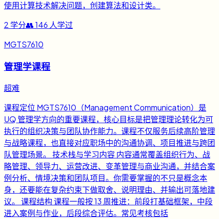
使用计算技术解决问题，创建算法和设计类。
2
学分
👥
146
人学过
MGTS7610
管理学课程
超难
课程定位 MGTS7610（Management Communication）是
UQ 管理学方向的重要课程，核心目标是把管理理论转化为可
执行的组织决策与团队协作能力。课程不仅服务后续高阶管理
与战略课程，也直接对应职场中的沟通协调、项目推进与跨团
队管理场景。 技术栈与学习内容 内容通常覆盖组织行为、战
略管理、领导力、运营改进、变革管理与商业沟通，并结合案
例分析、情境决策和团队项目。你需要掌握的不只是概念本
身，还要能在复杂约束下做取舍、说明理由、并输出可落地建
议。 课程结构 课程一般按 13 周推进：前段打基础框架，中段
进入案例与作业，后段综合评估。常见考核包括