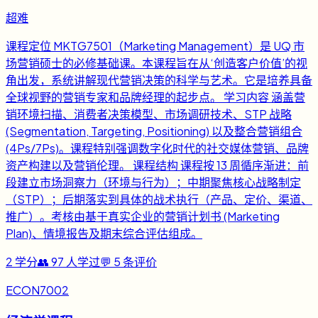
超难
课程定位 MKTG7501（Marketing Management）是 UQ 市
场营销硕士的必修基础课。本课程旨在从‘创造客户价值’的视
角出发，系统讲解现代营销决策的科学与艺术。它是培养具备
全球视野的营销专家和品牌经理的起步点。 学习内容 涵盖营
销环境扫描、消费者决策模型、市场调研技术、STP 战略
(Segmentation, Targeting, Positioning) 以及整合营销组合
(4Ps/7Ps)。课程特别强调数字化时代的社交媒体营销、品牌
资产构建以及营销伦理。 课程结构 课程按 13 周循序渐进：前
段建立市场洞察力（环境与行为）；中期聚焦核心战略制定
（STP）；后期落实到具体的战术执行（产品、定价、渠道、
推广）。考核由基于真实企业的营销计划书 (Marketing
Plan)、情境报告及期末综合评估组成。
2
学分
👥
97
人学过
💬
5
条评价
ECON7002