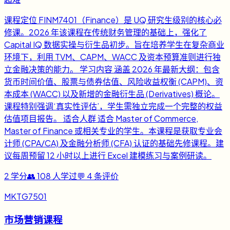
课程定位 FINM7401（Finance）是 UQ 研究生级别的核心必
修课。2026 年该课程在传统财务管理的基础上，强化了
Capital IQ 数据实操与衍生品初步。旨在培养学生在复杂商业
环境下，利用 TVM、CAPM、WACC 及资本预算准则进行独
立金融决策的能力。 学习内容 涵盖 2026 年最新大纲：包含
货币时间价值、股票与债券估值、风险收益权衡 (CAPM)、资
本成本 (WACC) 以及新增的金融衍生品 (Derivatives) 概论。
课程特别强调‘真实性评估’，学生需独立完成一个完整的权益
估值项目报告。 适合人群 适合 Master of Commerce,
Master of Finance 或相关专业的学生。本课程是获取专业会
计师 (CPA/CA) 及金融分析师 (CFA) 认证的基础先修课程。建
议每周预留 12 小时以上进行 Excel 建模练习与案例研读。
2
学分
👥
108
人学过
💬
4
条评价
MKTG7501
市场营销课程