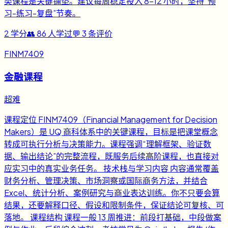
类课程是关键铺垫。建议每周稳定投入 8-12 小时，坚持“预
习-练习-复盘”节奏。
2
学分
👥
86
人学过
💬
3
条评价
FINM7409
金融课程
超难
课程定位 FINM7409（Financial Management for Decision
Makers）是 UQ 商科体系中的关键课程，目标是把课堂概念
转成可执行分析与决策能力。课程强调“理解框架、验证数
据、输出结论”的完整流程，既服务后续高阶课程，也直接对
应实习中的真实业务任务。 技术栈与学习内容 内容通常覆盖
财务分析、管理决策、市场洞察或国际商务方法，并结合
Excel、统计分析、案例研究与商业表达训练。你不只要会算
结果，还要解释口径、假设和限制条件，保证结论可复核、可
落地。 课程结构 课程一般 13 周推进：前段打基础，中段做案