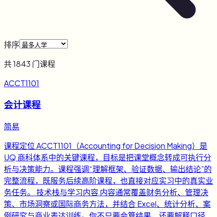
排序
共
1843
门课程
ACCT1101
会计课程
简易
课程定位 ACCT1101（Accounting for Decision Making）是
UQ 商科体系中的关键课程，目标是把课堂概念转成可执行分
析与决策能力。课程强调“理解框架、验证数据、输出结论”的
完整流程，既服务后续高阶课程，也直接对应实习中的真实业
务任务。 技术栈与学习内容 内容通常覆盖财务分析、管理决
策、市场洞察或国际商务方法，并结合 Excel、统计分析、案
例研究与商业表达训练。你不只要会算结果，还要解释口径、