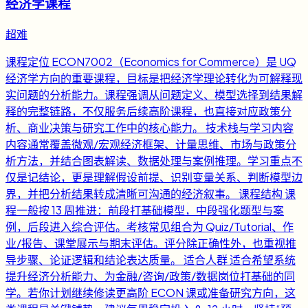
经济学课程
超难
课程定位 ECON7002（Economics for Commerce）是 UQ
经济学方向的重要课程，目标是把经济学理论转化为可解释现
实问题的分析能力。课程强调从问题定义、模型选择到结果解
释的完整链路，不仅服务后续高阶课程，也直接对应政策分
析、商业决策与研究工作中的核心能力。 技术栈与学习内容
内容通常覆盖微观/宏观经济框架、计量思维、市场与政策分
析方法，并结合图表解读、数据处理与案例推理。学习重点不
仅是记结论，更是理解假设前提、识别变量关系、判断模型边
界，并把分析结果转成清晰可沟通的经济叙事。 课程结构 课
程一般按 13 周推进：前段打基础模型，中段强化题型与案
例，后段进入综合评估。考核常见组合为 Quiz/Tutorial、作
业/报告、课堂展示与期末评估。评分除正确性外，也重视推
导步骤、论证逻辑和结论表达质量。 适合人群 适合希望系统
提升经济分析能力、为金融/咨询/政策/数据岗位打基础的同
学。若你计划继续修读更高阶 ECON 课或准备研究方向，这