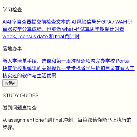
学习检查
AI
AI 率自查器
提交前检查文本的 AI 风险信号
分
GPA / WAM 计
算器
按学分算成绩，也能做 what-if 试算
周
学期倒计时
看
week、census date 和 final 倒计时
落地办事
新
入学清单
手续、选课和第一周准备逐项勾完
办
学校 Portal
快查
学校系统里的关键操作一步步找
省
学生折扣目录
查看人工
核实过的软件与生活优惠
攻略
▾
STUDY GUIDES
碰到问题直接查
从 assignment brief 到 final 冲刺，每篇都给你能马上执行的
步骤。