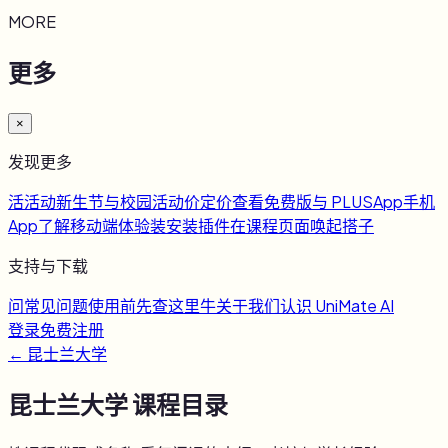
MORE
更多
×
发现更多
活
活动
新生节与校园活动
价
定价
查看免费版与 PLUS
App
手机
App
了解移动端体验
装
安装插件
在课程页面唤起搭子
支持与下载
问
常见问题
使用前先查这里
牛
关于我们
认识 UniMate AI
登录
免费注册
←
昆士兰大学
昆士兰大学
课程目录