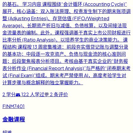
的基石。 学习内容 课程围绕“会计循环 (Accounting Cycle)”
展开，核心涵盖：双入账法原理、权责发生制下的期末账项调
整 (Adjusting Entries)、存货估值 (FIFO/Weighted
Average)、长期资产折旧与减值、负债核算，以及间接法现
金流量表的编制。此外，课程强调基于真实上市公司财报进行
比率分析 (Ratio Analysis)，以培养学生的商业决策能力。 课
程结构 课程按 13 周密集推进：前段夯实借贷记账与调整分录
的基本功；中段逐一攻克资产、负债与现金流的核心准则问
题；后段聚焦报表分析项目。考核由基于真实企业的“财务报
表分析作业 (Financial Report Analysis)”与严格的“闭卷期末考
试 (Final Exam)”组成。期末考严禁使用 AI，高度考验学生对
计算步骤与概念解释的独立掌握能力。
2
学分
👥
122
人学过
💬
2
条评价
FINM7401
金融课程
超难