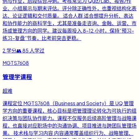
例与作业，后段综合冲刺。考核常见为 Quiz/Lab、报告/作
业、小组展示与期末评估。评分除正确性外，也重视结构化表
达、论证逻辑和交付质量。 适合人群 适合想提升分析、表达
和协作能力的商科学生，尤其是准备走咨询、金融、运营、市
场或管理方向的同学。建议每周投入 8-12 小时，保持“预习-
练习-复盘”节奏，比考前突击更稳。
2
学分
👥
85
人学过
MGTS7608
管理学课程
超难
课程定位 MGTS7608（Business and Society）是 UQ 管理
学方向的重要课程，核心目标是把管理理论转化为可执行的组
织决策与团队协作能力。课程不仅服务后续高阶管理与战略课
程，也直接对应职场中的沟通协调、项目推进与跨团队管理场
景。 技术栈与学习内容 内容通常覆盖组织行为、战略管理、