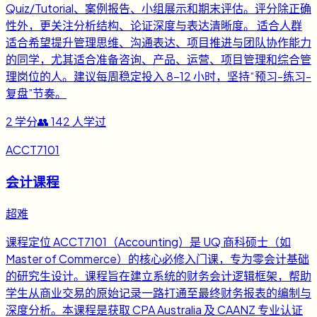
Quiz/Tutorial、案例报告、小组展示和期末评估。评分除正确
性外，更关注分析结构、论证深度与表达清晰度。 适合人群
适合希望提升管理思维、沟通表达、项目推进与团队协作能力
的同学，尤其适合准备咨询、产品、运营、项目管理和综合管
理岗位的人。建议每周稳定投入 8-12 小时，坚持“预习-练习-
复盘”节奏。
2
学分
👥
142
人学过
ACCT7101
会计课程
超难
课程定位 ACCT7101（Accounting）是 UQ 商科硕士（如
Master of Commerce）的核心必修入门课，专为零会计基础
的研究生设计。课程旨在建立系统的财务会计逻辑框架，帮助
学生从商业交易的原始记录一路打通至最终财务报表的编制与
深度分析。本课程是获取 CPA Australia 及 CAANZ 专业认证