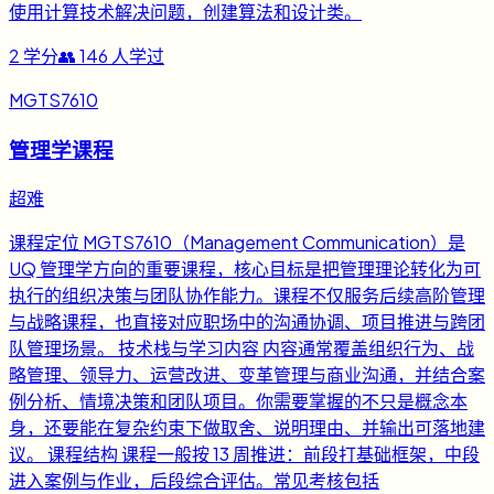
使用计算技术解决问题，创建算法和设计类。
2
学分
👥
146
人学过
MGTS7610
管理学课程
超难
课程定位 MGTS7610（Management Communication）是
UQ 管理学方向的重要课程，核心目标是把管理理论转化为可
执行的组织决策与团队协作能力。课程不仅服务后续高阶管理
与战略课程，也直接对应职场中的沟通协调、项目推进与跨团
队管理场景。 技术栈与学习内容 内容通常覆盖组织行为、战
略管理、领导力、运营改进、变革管理与商业沟通，并结合案
例分析、情境决策和团队项目。你需要掌握的不只是概念本
身，还要能在复杂约束下做取舍、说明理由、并输出可落地建
议。 课程结构 课程一般按 13 周推进：前段打基础框架，中段
进入案例与作业，后段综合评估。常见考核包括