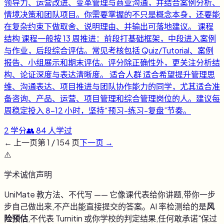
领导力、运营改进、变革管理与商业沟通，并结合案例分析、
情境决策和团队项目。你需要掌握的不只是概念本身，还要能
在复杂约束下做取舍、说明理由、并输出可落地建议。 课程
结构 课程一般按 13 周推进：前段打基础框架，中段进入案例
与作业，后段综合评估。常见考核包括 Quiz/Tutorial、案例
报告、小组展示和期末评估。评分除正确性外，更关注分析结
构、论证深度与表达清晰度。 适合人群 适合希望提升管理思
维、沟通表达、项目推进与团队协作能力的同学，尤其适合准
备咨询、产品、运营、项目管理和综合管理岗位的人。建议每
周稳定投入 8-12 小时，坚持“预习-练习-复盘”节奏。
2
学分
👥
84
人学过
← 上一页
第
1
/
154
页
下一页 →
⚠️
学术诚信声明
UniMate 教方法、不代写 —— 它像课代表给你讲题,带你一步
步自己做出来,不产出能直接提交的答案。AI 率检测给的是
风
险预估
,不代表 Turnitin 或你学校的判定结果,任何敢承诺"保过