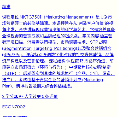
超难
课程定位 MKTG7501（Marketing Management）是 UQ 市
场营销硕士的必修基础课。本课程旨在从‘创造客户价值’的视
角出发，系统讲解现代营销决策的科学与艺术。它是培养具备
全球视野的营销专家和品牌经理的起步点。 学习内容 涵盖营
销环境扫描、消费者决策模型、市场调研技术、STP 战略
(Segmentation, Targeting, Positioning) 以及整合营销组合
(4Ps/7Ps)。课程特别强调数字化时代的社交媒体营销、品牌
资产构建以及营销伦理。 课程结构 课程按 13 周循序渐进：前
段建立市场洞察力（环境与行为）；中期聚焦核心战略制定
（STP）；后期落实到具体的战术执行（产品、定价、渠道、
推广）。考核由基于真实企业的营销计划书 (Marketing
Plan)、情境报告及期末综合评估组成。
2
学分
👥
97
人学过
💬
5
条评价
ECON7002