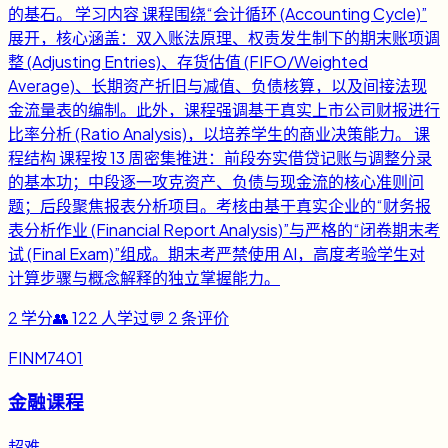
的基石。 学习内容 课程围绕“会计循环 (Accounting Cycle)”
展开，核心涵盖：双入账法原理、权责发生制下的期末账项调
整 (Adjusting Entries)、存货估值 (FIFO/Weighted
Average)、长期资产折旧与减值、负债核算，以及间接法现
金流量表的编制。此外，课程强调基于真实上市公司财报进行
比率分析 (Ratio Analysis)，以培养学生的商业决策能力。 课
程结构 课程按 13 周密集推进：前段夯实借贷记账与调整分录
的基本功；中段逐一攻克资产、负债与现金流的核心准则问
题；后段聚焦报表分析项目。考核由基于真实企业的“财务报
表分析作业 (Financial Report Analysis)”与严格的“闭卷期末考
试 (Final Exam)”组成。期末考严禁使用 AI，高度考验学生对
计算步骤与概念解释的独立掌握能力。
2
学分
👥
122
人学过
💬
2
条评价
FINM7401
金融课程
超难