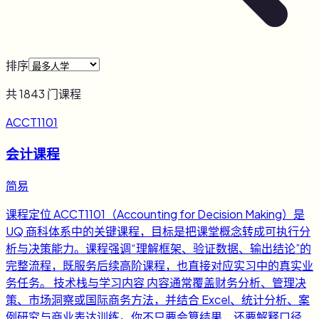
排序
共
1843
门课程
ACCT1101
会计课程
简易
课程定位 ACCT1101（Accounting for Decision Making）是
UQ 商科体系中的关键课程，目标是把课堂概念转成可执行分
析与决策能力。课程强调“理解框架、验证数据、输出结论”的
完整流程，既服务后续高阶课程，也直接对应实习中的真实业
务任务。 技术栈与学习内容 内容通常覆盖财务分析、管理决
策、市场洞察或国际商务方法，并结合 Excel、统计分析、案
例研究与商业表达训练。你不只要会算结果，还要解释口径、