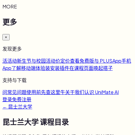
MORE
更多
×
发现更多
活
活动
新生节与校园活动
价
定价
查看免费版与 PLUS
App
手机
App
了解移动端体验
装
安装插件
在课程页面唤起搭子
支持与下载
问
常见问题
使用前先查这里
牛
关于我们
认识 UniMate AI
登录
免费注册
←
昆士兰大学
昆士兰大学
课程目录