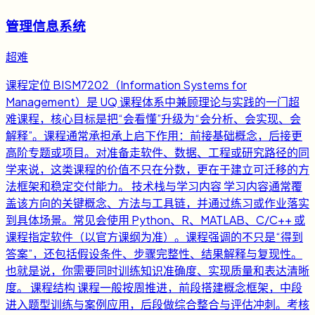
管理信息系统
超难
课程定位 BISM7202（Information Systems for
Management）是 UQ 课程体系中兼顾理论与实践的一门超
难课程，核心目标是把“会看懂”升级为“会分析、会实现、会
解释”。课程通常承担承上启下作用：前接基础概念，后接更
高阶专题或项目。对准备走软件、数据、工程或研究路径的同
学来说，这类课程的价值不只在分数，更在于建立可迁移的方
法框架和稳定交付能力。 技术栈与学习内容 学习内容通常覆
盖该方向的关键概念、方法与工具链，并通过练习或作业落实
到具体场景。常见会使用 Python、R、MATLAB、C/C++ 或
课程指定软件（以官方课纲为准）。课程强调的不只是“得到
答案”，还包括假设条件、步骤完整性、结果解释与复现性。
也就是说，你需要同时训练知识准确度、实现质量和表达清晰
度。 课程结构 课程一般按周推进，前段搭建概念框架，中段
进入题型训练与案例应用，后段做综合整合与评估冲刺。考核