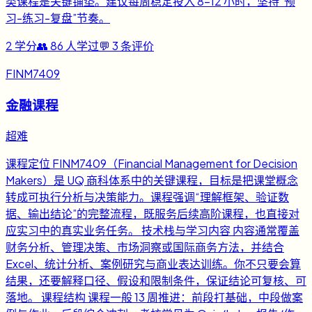
类课程是关键铺垫。建议每周稳定投入 8-12 小时，坚持“预
习-练习-复盘”节奏。
2
学分
👥
86
人学过
💬
3
条评价
FINM7409
金融课程
超难
课程定位 FINM7409（Financial Management for Decision
Makers）是 UQ 商科体系中的关键课程，目标是把课堂概念
转成可执行分析与决策能力。课程强调“理解框架、验证数
据、输出结论”的完整流程，既服务后续高阶课程，也直接对
应实习中的真实业务任务。 技术栈与学习内容 内容通常覆盖
财务分析、管理决策、市场洞察或国际商务方法，并结合
Excel、统计分析、案例研究与商业表达训练。你不只要会算
结果，还要解释口径、假设和限制条件，保证结论可复核、可
落地。 课程结构 课程一般 13 周推进：前段打基础，中段做案