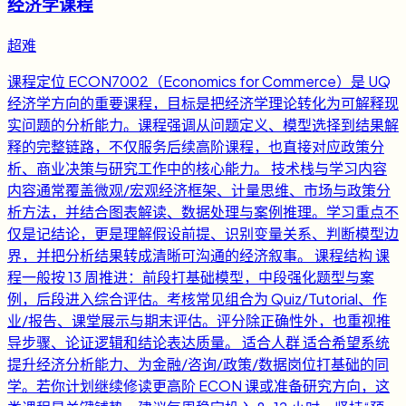
经济学课程
超难
课程定位 ECON7002（Economics for Commerce）是 UQ
经济学方向的重要课程，目标是把经济学理论转化为可解释现
实问题的分析能力。课程强调从问题定义、模型选择到结果解
释的完整链路，不仅服务后续高阶课程，也直接对应政策分
析、商业决策与研究工作中的核心能力。 技术栈与学习内容
内容通常覆盖微观/宏观经济框架、计量思维、市场与政策分
析方法，并结合图表解读、数据处理与案例推理。学习重点不
仅是记结论，更是理解假设前提、识别变量关系、判断模型边
界，并把分析结果转成清晰可沟通的经济叙事。 课程结构 课
程一般按 13 周推进：前段打基础模型，中段强化题型与案
例，后段进入综合评估。考核常见组合为 Quiz/Tutorial、作
业/报告、课堂展示与期末评估。评分除正确性外，也重视推
导步骤、论证逻辑和结论表达质量。 适合人群 适合希望系统
提升经济分析能力、为金融/咨询/政策/数据岗位打基础的同
学。若你计划继续修读更高阶 ECON 课或准备研究方向，这