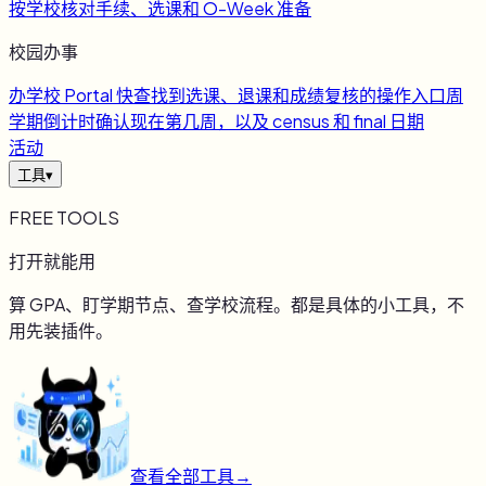
按学校核对手续、选课和 O-Week 准备
校园办事
办
学校 Portal 快查
找到选课、退课和成绩复核的操作入口
周
学期倒计时
确认现在第几周，以及 census 和 final 日期
活动
工具
▾
FREE TOOLS
打开就能用
算 GPA、盯学期节点、查学校流程。都是具体的小工具，不
用先装插件。
查看全部工具
→