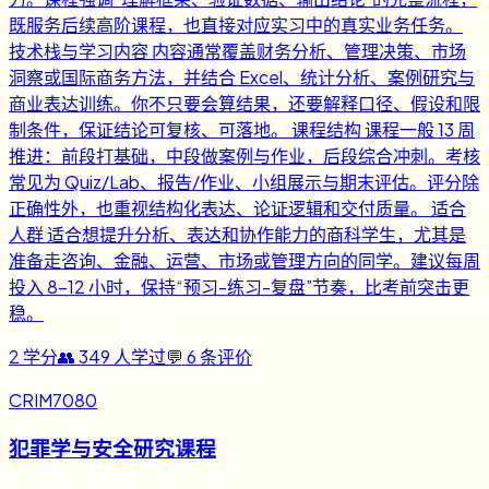
既服务后续高阶课程，也直接对应实习中的真实业务任务。
技术栈与学习内容 内容通常覆盖财务分析、管理决策、市场
洞察或国际商务方法，并结合 Excel、统计分析、案例研究与
商业表达训练。你不只要会算结果，还要解释口径、假设和限
制条件，保证结论可复核、可落地。 课程结构 课程一般 13 周
推进：前段打基础，中段做案例与作业，后段综合冲刺。考核
常见为 Quiz/Lab、报告/作业、小组展示与期末评估。评分除
正确性外，也重视结构化表达、论证逻辑和交付质量。 适合
人群 适合想提升分析、表达和协作能力的商科学生，尤其是
准备走咨询、金融、运营、市场或管理方向的同学。建议每周
投入 8-12 小时，保持“预习-练习-复盘”节奏，比考前突击更
稳。
2
学分
👥
349
人学过
💬
6
条评价
CRIM7080
犯罪学与安全研究课程