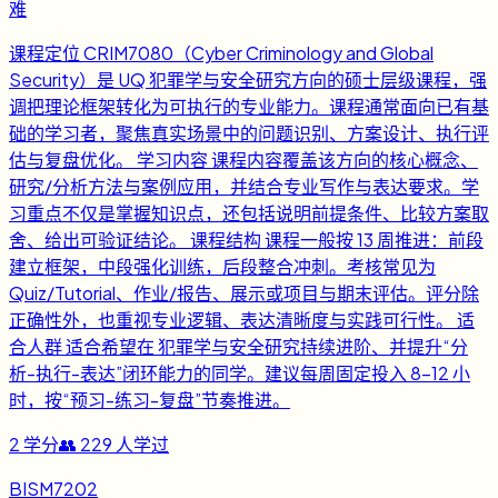
难
课程定位 CRIM7080（Cyber Criminology and Global
Security）是 UQ 犯罪学与安全研究方向的硕士层级课程，强
调把理论框架转化为可执行的专业能力。课程通常面向已有基
础的学习者，聚焦真实场景中的问题识别、方案设计、执行评
估与复盘优化。 学习内容 课程内容覆盖该方向的核心概念、
研究/分析方法与案例应用，并结合专业写作与表达要求。学
习重点不仅是掌握知识点，还包括说明前提条件、比较方案取
舍、给出可验证结论。 课程结构 课程一般按 13 周推进：前段
建立框架，中段强化训练，后段整合冲刺。考核常见为
Quiz/Tutorial、作业/报告、展示或项目与期末评估。评分除
正确性外，也重视专业逻辑、表达清晰度与实践可行性。 适
合人群 适合希望在 犯罪学与安全研究持续进阶、并提升“分
析-执行-表达”闭环能力的同学。建议每周固定投入 8-12 小
时，按“预习-练习-复盘”节奏推进。
2
学分
👥
229
人学过
BISM7202