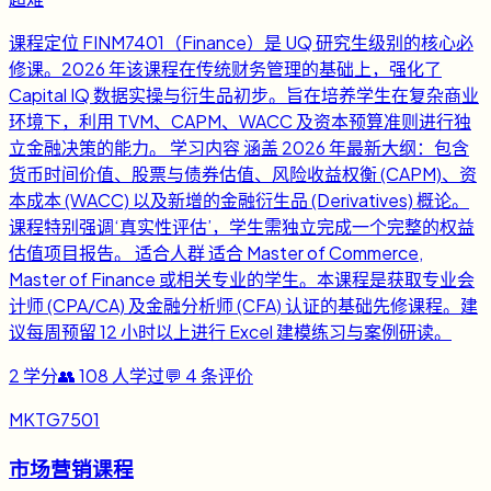
课程定位 FINM7401（Finance）是 UQ 研究生级别的核心必
修课。2026 年该课程在传统财务管理的基础上，强化了
Capital IQ 数据实操与衍生品初步。旨在培养学生在复杂商业
环境下，利用 TVM、CAPM、WACC 及资本预算准则进行独
立金融决策的能力。 学习内容 涵盖 2026 年最新大纲：包含
货币时间价值、股票与债券估值、风险收益权衡 (CAPM)、资
本成本 (WACC) 以及新增的金融衍生品 (Derivatives) 概论。
课程特别强调‘真实性评估’，学生需独立完成一个完整的权益
估值项目报告。 适合人群 适合 Master of Commerce,
Master of Finance 或相关专业的学生。本课程是获取专业会
计师 (CPA/CA) 及金融分析师 (CFA) 认证的基础先修课程。建
议每周预留 12 小时以上进行 Excel 建模练习与案例研读。
2
学分
👥
108
人学过
💬
4
条评价
MKTG7501
市场营销课程