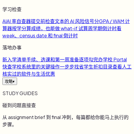
学习检查
AI
AI 率自查器
提交前检查文本的 AI 风险信号
分
GPA / WAM 计
算器
按学分算成绩，也能做 what-if 试算
周
学期倒计时
看
week、census date 和 final 倒计时
落地办事
新
入学清单
手续、选课和第一周准备逐项勾完
办
学校 Portal
快查
学校系统里的关键操作一步步找
省
学生折扣目录
查看人工
核实过的软件与生活优惠
攻略
▾
STUDY GUIDES
碰到问题直接查
从 assignment brief 到 final 冲刺，每篇都给你能马上执行的
步骤。