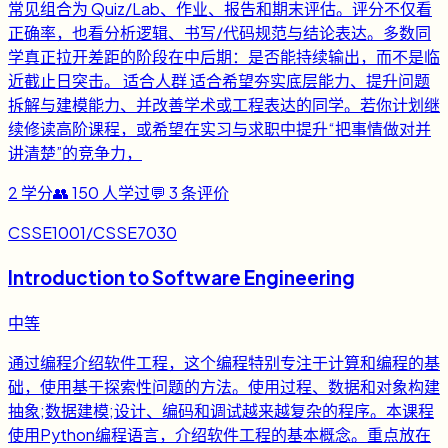
常见组合为 Quiz/Lab、作业、报告和期末评估。评分不仅看
正确率，也看分析逻辑、书写/代码规范与结论表达。多数同
学真正拉开差距的阶段在中后期：是否能持续输出，而不是临
近截止日突击。 适合人群 适合希望夯实底层能力、提升问题
拆解与建模能力、并改善学术或工程表达的同学。若你计划继
续修读高阶课程，或希望在实习与求职中提升“把事情做对并
讲清楚”的竞争力，
2
学分
👥
150
人学过
💬
3
条评价
CSSE1001/CSSE7030
Introduction to Software Engineering
中等
通过编程介绍软件工程，这个编程特别专注于计算和编程的基
础，使用基于探索性问题的方法。使用过程、数据和对象构建
抽象;数据建模;设计、编码和调试越来越复杂的程序。本课程
使用Python编程语言，介绍软件工程的基本概念。重点放在