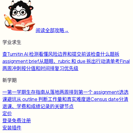
阅读全部攻略
→
学业求生
查
Turnitin AI 检测
看懂风险边界和提交前该检查什么
题
拆
assignment brief
从题眼、rubric 和 due 拆出行动清单
考
Final
两周冲刺
按分值和时间排复习优先级
新学期
一
第一学期生存指南
从落地两周排到第一个 assignment
选
选
课避坑
从 outline 判断工作量和真实难度
退
Census date
分清
退课、学费和成绩记录的关键节点
定价
登录
免费注册
安装插件