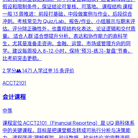
假设和限制条件，保证结论可复核、可落地。 课程结构 课程
一般 13 周推进：前段打基础，中段做案例与作业，后段综合
冲刺。考核常见为 Quiz/Lab、报告/作业、小组展示与期末评
估。评分除正确性外，也重视结构化表达、论证逻辑和交付质
量。 适合人群 适合想提升分析、表达和协作能力的商科学
生，尤其是准备走咨询、金融、运营、市场或管理方向的同
学。建议每周投入 8-12 小时，保持“预习-练习-复盘”节奏，
比考前突击更稳。
2
学分
👥
1471
人学过
💬
15
条评价
ACCT2101
会计课程
中等
课程定位 ACCT2101（Financial Reporting）是 UQ 商科体系
中的关键课程，目标是把课堂概念转成可执行分析与决策能
力。课程强调“理解框架、验证数据、输出结论”的完整流程，