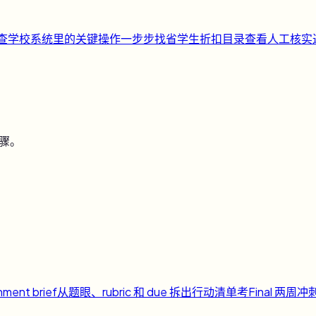
快查
学校系统里的关键操作一步步找
省
学生折扣目录
查看人工核实
步骤。
nment brief
从题眼、rubric 和 due 拆出行动清单
考
Final 两周冲