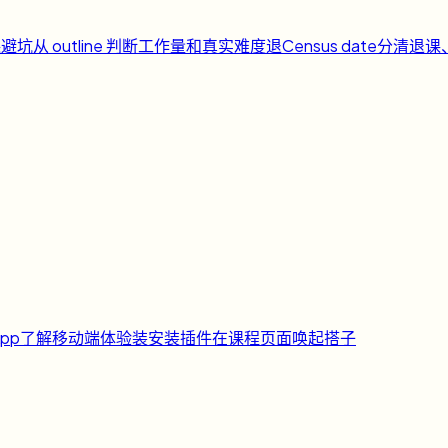
课避坑
从 outline 判断工作量和真实难度
退
Census date
分清退课
pp
了解移动端体验
装
安装插件
在课程页面唤起搭子