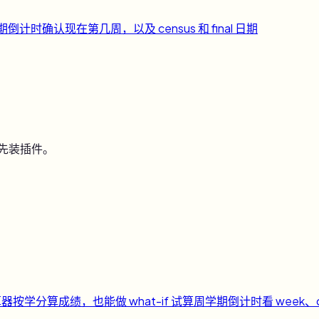
期倒计时
确认现在第几周，以及 census 和 final 日期
用先装插件。
算器
按学分算成绩，也能做 what-if 试算
周
学期倒计时
看 week、c