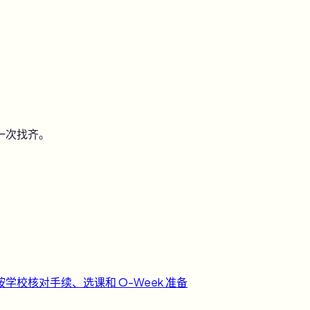
一次找齐。
按学校核对手续、选课和 O-Week 准备