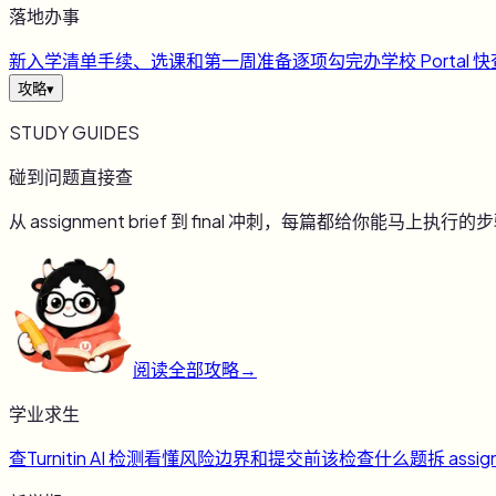
落地办事
新
入学清单
手续、选课和第一周准备逐项勾完
办
学校 Portal 
攻略
▾
STUDY GUIDES
碰到问题直接查
从 assignment brief 到 final 冲刺，每篇都给你能马上执行的
阅读全部攻略
→
学业求生
查
Turnitin AI 检测
看懂风险边界和提交前该检查什么
题
拆 assig