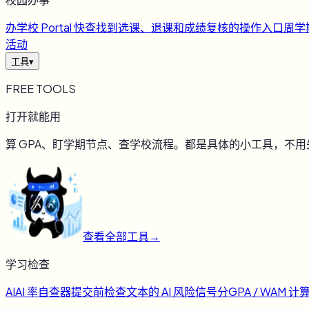
办
学校 Portal 快查
找到选课、退课和成绩复核的操作入口
周
学
活动
工具
▾
FREE TOOLS
打开就能用
算 GPA、盯学期节点、查学校流程。都是具体的小工具，不
查看全部工具
→
学习检查
AI
AI 率自查器
提交前检查文本的 AI 风险信号
分
GPA / WAM 计