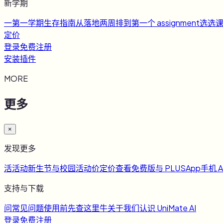
新学期
一
第一学期生存指南
从落地两周排到第一个 assignment
选
选
定价
登录
免费注册
安装插件
MORE
更多
×
发现更多
活
活动
新生节与校园活动
价
定价
查看免费版与 PLUS
App
手机 A
支持与下载
问
常见问题
使用前先查这里
牛
关于我们
认识 UniMate AI
登录
免费注册