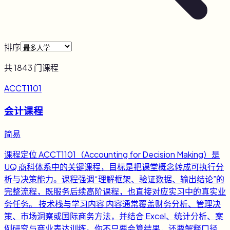
排序
共
1843
门课程
ACCT1101
会计课程
简易
课程定位 ACCT1101（Accounting for Decision Making）是
UQ 商科体系中的关键课程，目标是把课堂概念转成可执行分
析与决策能力。课程强调“理解框架、验证数据、输出结论”的
完整流程，既服务后续高阶课程，也直接对应实习中的真实业
务任务。 技术栈与学习内容 内容通常覆盖财务分析、管理决
策、市场洞察或国际商务方法，并结合 Excel、统计分析、案
例研究与商业表达训练。你不只要会算结果，还要解释口径、