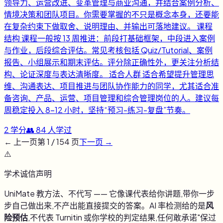
领导力、运营改进、变革管理与商业沟通，并结合案例分析、
情境决策和团队项目。你需要掌握的不只是概念本身，还要能
在复杂约束下做取舍、说明理由、并输出可落地建议。 课程
结构 课程一般按 13 周推进：前段打基础框架，中段进入案例
与作业，后段综合评估。常见考核包括 Quiz/Tutorial、案例
报告、小组展示和期末评估。评分除正确性外，更关注分析结
构、论证深度与表达清晰度。 适合人群 适合希望提升管理思
维、沟通表达、项目推进与团队协作能力的同学，尤其适合准
备咨询、产品、运营、项目管理和综合管理岗位的人。建议每
周稳定投入 8-12 小时，坚持“预习-练习-复盘”节奏。
2
学分
👥
84
人学过
← 上一页
第
1
/
154
页
下一页 →
⚠️
学术诚信声明
UniMate 教方法、不代写 —— 它像课代表给你讲题,带你一步
步自己做出来,不产出能直接提交的答案。AI 率检测给的是
风
险预估
,不代表 Turnitin 或你学校的判定结果,任何敢承诺"保过