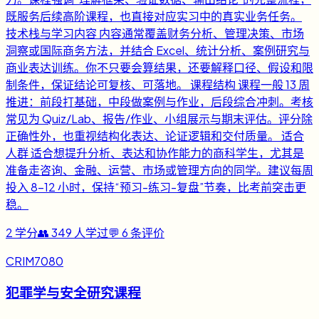
既服务后续高阶课程，也直接对应实习中的真实业务任务。
技术栈与学习内容 内容通常覆盖财务分析、管理决策、市场
洞察或国际商务方法，并结合 Excel、统计分析、案例研究与
商业表达训练。你不只要会算结果，还要解释口径、假设和限
制条件，保证结论可复核、可落地。 课程结构 课程一般 13 周
推进：前段打基础，中段做案例与作业，后段综合冲刺。考核
常见为 Quiz/Lab、报告/作业、小组展示与期末评估。评分除
正确性外，也重视结构化表达、论证逻辑和交付质量。 适合
人群 适合想提升分析、表达和协作能力的商科学生，尤其是
准备走咨询、金融、运营、市场或管理方向的同学。建议每周
投入 8-12 小时，保持“预习-练习-复盘”节奏，比考前突击更
稳。
2
学分
👥
349
人学过
💬
6
条评价
CRIM7080
犯罪学与安全研究课程