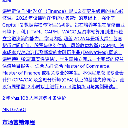
课程定位 FINM7401（Finance）是 UQ 研究生级别的核心必
修课。2026 年该课程在传统财务管理的基础上，强化了
Capital IQ 数据实操与衍生品初步。旨在培养学生在复杂商业
环境下，利用 TVM、CAPM、WACC 及资本预算准则进行独
立金融决策的能力。 学习内容 涵盖 2026 年最新大纲：包含
货币时间价值、股票与债券估值、风险收益权衡 (CAPM)、资
本成本 (WACC) 以及新增的金融衍生品 (Derivatives) 概论。
课程特别强调‘真实性评估’，学生需独立完成一个完整的权益
估值项目报告。 适合人群 适合 Master of Commerce,
Master of Finance 或相关专业的学生。本课程是获取专业会
计师 (CPA/CA) 及金融分析师 (CFA) 认证的基础先修课程。建
议每周预留 12 小时以上进行 Excel 建模练习与案例研读。
2
学分
👥
108
人学过
💬
4
条评价
MKTG7501
市场营销课程