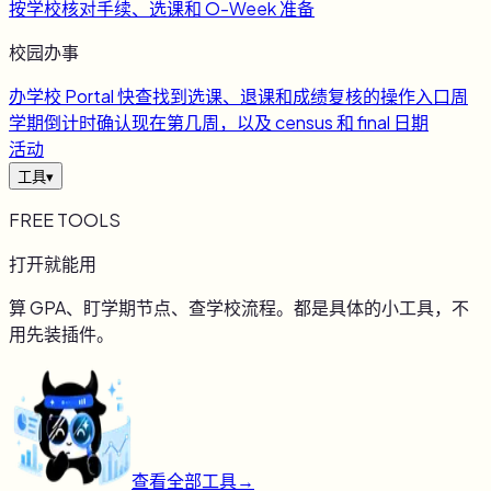
按学校核对手续、选课和 O-Week 准备
校园办事
办
学校 Portal 快查
找到选课、退课和成绩复核的操作入口
周
学期倒计时
确认现在第几周，以及 census 和 final 日期
活动
工具
▾
FREE TOOLS
打开就能用
算 GPA、盯学期节点、查学校流程。都是具体的小工具，不
用先装插件。
查看全部工具
→