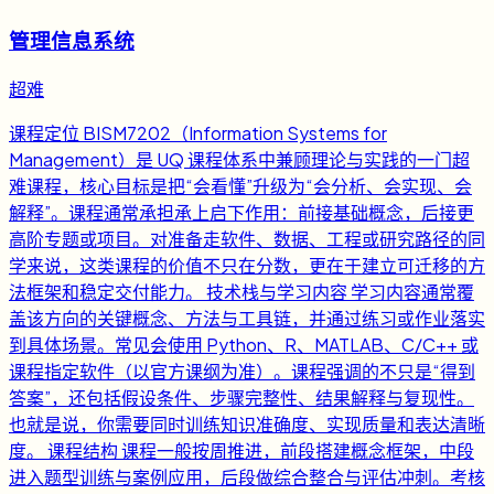
管理信息系统
超难
课程定位 BISM7202（Information Systems for
Management）是 UQ 课程体系中兼顾理论与实践的一门超
难课程，核心目标是把“会看懂”升级为“会分析、会实现、会
解释”。课程通常承担承上启下作用：前接基础概念，后接更
高阶专题或项目。对准备走软件、数据、工程或研究路径的同
学来说，这类课程的价值不只在分数，更在于建立可迁移的方
法框架和稳定交付能力。 技术栈与学习内容 学习内容通常覆
盖该方向的关键概念、方法与工具链，并通过练习或作业落实
到具体场景。常见会使用 Python、R、MATLAB、C/C++ 或
课程指定软件（以官方课纲为准）。课程强调的不只是“得到
答案”，还包括假设条件、步骤完整性、结果解释与复现性。
也就是说，你需要同时训练知识准确度、实现质量和表达清晰
度。 课程结构 课程一般按周推进，前段搭建概念框架，中段
进入题型训练与案例应用，后段做综合整合与评估冲刺。考核