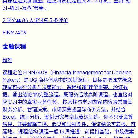
类课程是关键铺垫。建议每周稳定投入 8-12 小时，坚持“预
习-练习-复盘”节奏。
2
学分
👥
86
人学过
💬
3
条评价
FINM7409
金融课程
超难
课程定位 FINM7409（Financial Management for Decision
Makers）是 UQ 商科体系中的关键课程，目标是把课堂概念
转成可执行分析与决策能力。课程强调“理解框架、验证数
据、输出结论”的完整流程，既服务后续高阶课程，也直接对
应实习中的真实业务任务。 技术栈与学习内容 内容通常覆盖
财务分析、管理决策、市场洞察或国际商务方法，并结合
Excel、统计分析、案例研究与商业表达训练。你不只要会算
结果，还要解释口径、假设和限制条件，保证结论可复核、可
落地。 课程结构 课程一般 13 周推进：前段打基础，中段做案