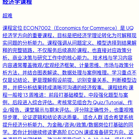
经济学课程
超难
课程定位 ECON7002（Economics for Commerce）是 UQ
经济学方向的重要课程，目标是把经济学理论转化为可解释现
实问题的分析能力。课程强调从问题定义、模型选择到结果解
释的完整链路，不仅服务后续高阶课程，也直接对应政策分
析、商业决策与研究工作中的核心能力。 技术栈与学习内容
内容通常覆盖微观/宏观经济框架、计量思维、市场与政策分
析方法，并结合图表解读、数据处理与案例推理。学习重点不
仅是记结论，更是理解假设前提、识别变量关系、判断模型边
界，并把分析结果转成清晰可沟通的经济叙事。 课程结构 课
程一般按 13 周推进：前段打基础模型，中段强化题型与案
例，后段进入综合评估。考核常见组合为 Quiz/Tutorial、作
业/报告、课堂展示与期末评估。评分除正确性外，也重视推
导步骤、论证逻辑和结论表达质量。 适合人群 适合希望系统
提升经济分析能力、为金融/咨询/政策/数据岗位打基础的同
学。若你计划继续修读更高阶 ECON 课或准备研究方向，这