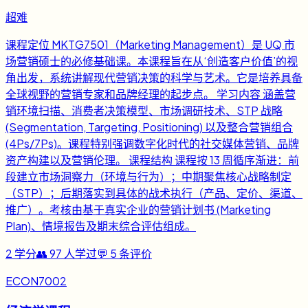
超难
课程定位 MKTG7501（Marketing Management）是 UQ 市
场营销硕士的必修基础课。本课程旨在从‘创造客户价值’的视
角出发，系统讲解现代营销决策的科学与艺术。它是培养具备
全球视野的营销专家和品牌经理的起步点。 学习内容 涵盖营
销环境扫描、消费者决策模型、市场调研技术、STP 战略
(Segmentation, Targeting, Positioning) 以及整合营销组合
(4Ps/7Ps)。课程特别强调数字化时代的社交媒体营销、品牌
资产构建以及营销伦理。 课程结构 课程按 13 周循序渐进：前
段建立市场洞察力（环境与行为）；中期聚焦核心战略制定
（STP）；后期落实到具体的战术执行（产品、定价、渠道、
推广）。考核由基于真实企业的营销计划书 (Marketing
Plan)、情境报告及期末综合评估组成。
2
学分
👥
97
人学过
💬
5
条评价
ECON7002