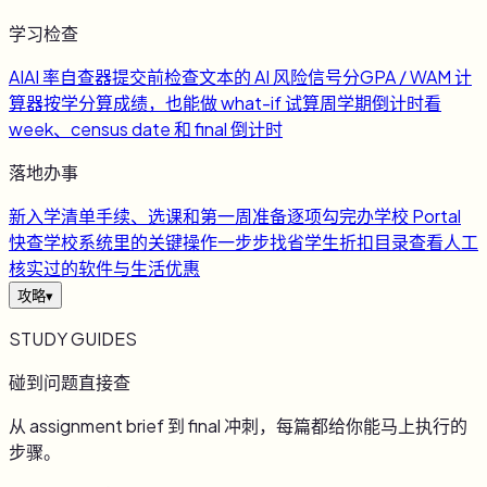
学习检查
AI
AI 率自查器
提交前检查文本的 AI 风险信号
分
GPA / WAM 计
算器
按学分算成绩，也能做 what-if 试算
周
学期倒计时
看
week、census date 和 final 倒计时
落地办事
新
入学清单
手续、选课和第一周准备逐项勾完
办
学校 Portal
快查
学校系统里的关键操作一步步找
省
学生折扣目录
查看人工
核实过的软件与生活优惠
攻略
▾
STUDY GUIDES
碰到问题直接查
从 assignment brief 到 final 冲刺，每篇都给你能马上执行的
步骤。