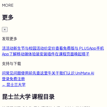
MORE
更多
×
发现更多
活
活动
新生节与校园活动
价
定价
查看免费版与 PLUS
App
手机
App
了解移动端体验
装
安装插件
在课程页面唤起搭子
支持与下载
问
常见问题
使用前先查这里
牛
关于我们
认识 UniMate AI
登录
免费注册
←
昆士兰大学
昆士兰大学
课程目录