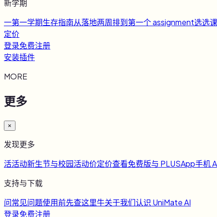
新学期
一
第一学期生存指南
从落地两周排到第一个 assignment
选
选
定价
登录
免费注册
安装插件
MORE
更多
×
发现更多
活
活动
新生节与校园活动
价
定价
查看免费版与 PLUS
App
手机 A
支持与下载
问
常见问题
使用前先查这里
牛
关于我们
认识 UniMate AI
登录
免费注册