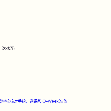
一次找齐。
按学校核对手续、选课和 O-Week 准备