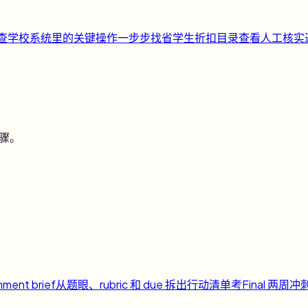
快查
学校系统里的关键操作一步步找
省
学生折扣目录
查看人工核实
步骤。
nment brief
从题眼、rubric 和 due 拆出行动清单
考
Final 两周冲