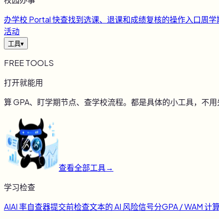
办
学校 Portal 快查
找到选课、退课和成绩复核的操作入口
周
学
活动
工具
▾
FREE TOOLS
打开就能用
算 GPA、盯学期节点、查学校流程。都是具体的小工具，不
查看全部工具
→
学习检查
AI
AI 率自查器
提交前检查文本的 AI 风险信号
分
GPA / WAM 计