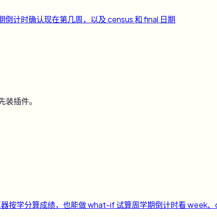
期倒计时
确认现在第几周，以及 census 和 final 日期
用先装插件。
算器
按学分算成绩，也能做 what-if 试算
周
学期倒计时
看 week、c