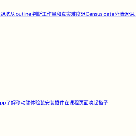
课避坑
从 outline 判断工作量和真实难度
退
Census date
分清退课
pp
了解移动端体验
装
安装插件
在课程页面唤起搭子