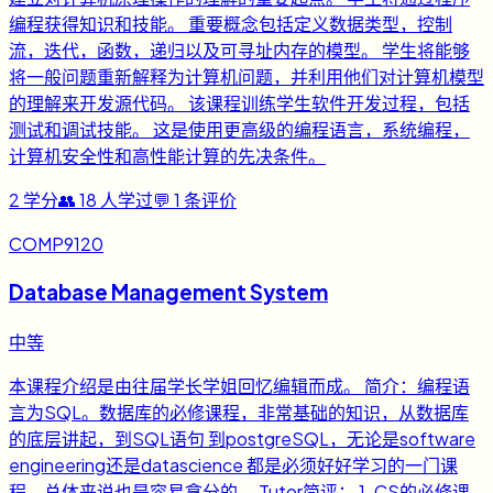
编程获得知识和技能。 重要概念包括定义数据类型，控制
流，迭代，函数，递归以及可寻址内存的模型。 学生将能够
将一般问题重新解释为计算机问题，并利用他们对计算机模型
的理解来开发源代码。 该课程训练学生软件开发过程，包括
测试和调试技能。 这是使用更高级的编程语言，系统编程，
计算机安全性和高性能计算的先决条件。
2
学分
👥
18
人学过
💬
1
条评价
COMP9120
Database Management System
中等
本课程介绍是由往届学长学姐回忆编辑而成。 简介：编程语
言为SQL。数据库的必修课程，非常基础的知识，从数据库
的底层讲起，到SQL语句 到postgreSQL，无论是software
engineering还是datascience 都是必须好好学习的一门课
程，总体来说也是容易拿分的。 Tutor简评： 1. CS的必修课