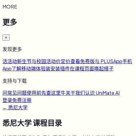
MORE
更多
×
发现更多
活
活动
新生节与校园活动
价
定价
查看免费版与 PLUS
App
手机
App
了解移动端体验
装
安装插件
在课程页面唤起搭子
支持与下载
问
常见问题
使用前先查这里
牛
关于我们
认识 UniMate AI
登录
免费注册
←
悉尼大学
悉尼大学
课程目录