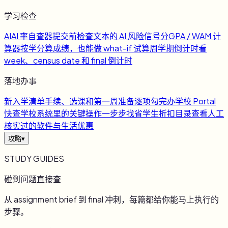
学习检查
AI
AI 率自查器
提交前检查文本的 AI 风险信号
分
GPA / WAM 计
算器
按学分算成绩，也能做 what-if 试算
周
学期倒计时
看
week、census date 和 final 倒计时
落地办事
新
入学清单
手续、选课和第一周准备逐项勾完
办
学校 Portal
快查
学校系统里的关键操作一步步找
省
学生折扣目录
查看人工
核实过的软件与生活优惠
攻略
▾
STUDY GUIDES
碰到问题直接查
从 assignment brief 到 final 冲刺，每篇都给你能马上执行的
步骤。