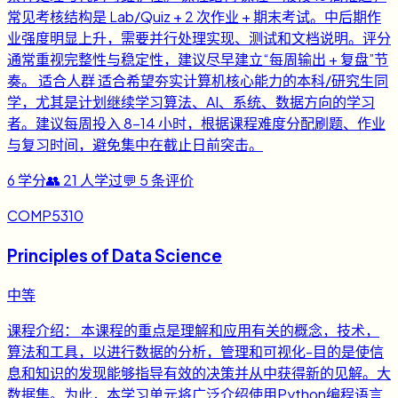
常见考核结构是 Lab/Quiz + 2 次作业 + 期末考试。中后期作
业强度明显上升，需要并行处理实现、测试和文档说明。评分
通常重视完整性与稳定性，建议尽早建立“每周输出 + 复盘”节
奏。 适合人群 适合希望夯实计算机核心能力的本科/研究生同
学，尤其是计划继续学习算法、AI、系统、数据方向的学习
者。建议每周投入 8-14 小时，根据课程难度分配刷题、作业
与复习时间，避免集中在截止日前突击。
6
学分
👥
21
人学过
💬
5
条评价
COMP5310
Principles of Data Science
中等
课程介绍： 本课程的重点是理解和应用有关的概念，技术，
算法和工具，以进行数据的分析，管理和可视化-目的是使信
息和知识的发现能够指导有效的决策并从中获得新的见解。大
数据集。为此，本学习单元将广泛介绍使用Python编程语言