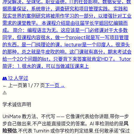
冲突解决，全球化，职业道德，IT的社会影响，数据安全，数
据质量保证，系统审计，调查研究和项目管理实践。 实践和
现实世界的案例研究将被用作学习的一部分，以增强针对工业
需求的课堂教学。 本课程介绍是由往届学长学姐回忆编辑而
成。 简介：编程语言为无。这应该是一门必修课对于大多数
同学，但课程内容很水，做一个project就是写一写项目管理
的东西，是一门纯理论的课，lecturer是一个印度人，很滑头
的那种，总之就是牛皮吹的响，这门课就有高分，期末考试会
给一个20个问题的list，只要背下来答案就肯定HD了。 Tutor
简评： 1. 很水的课，可以当做减压课来上
👥
12
人学过
← 上一页
第
1
/
77
页
下一页 →
⚠️
学术诚信声明
UniMate 教方法、不代写 —— 它像课代表给你讲题,带你一步
步自己做出来,不产出能直接提交的答案。AI 率检测给的是
风
险预估
,不代表 Turnitin 或你学校的判定结果,任何敢承诺"保过