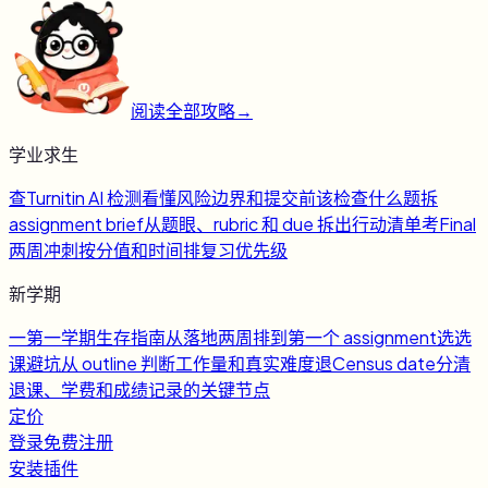
阅读全部攻略
→
学业求生
查
Turnitin AI 检测
看懂风险边界和提交前该检查什么
题
拆
assignment brief
从题眼、rubric 和 due 拆出行动清单
考
Final
两周冲刺
按分值和时间排复习优先级
新学期
一
第一学期生存指南
从落地两周排到第一个 assignment
选
选
课避坑
从 outline 判断工作量和真实难度
退
Census date
分清
退课、学费和成绩记录的关键节点
定价
登录
免费注册
安装插件