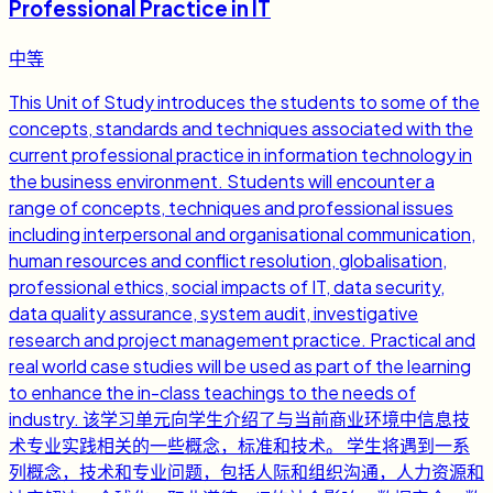
Professional Practice in IT
中等
This Unit of Study introduces the students to some of the
concepts, standards and techniques associated with the
current professional practice in information technology in
the business environment. Students will encounter a
range of concepts, techniques and professional issues
including interpersonal and organisational communication,
human resources and conflict resolution, globalisation,
professional ethics, social impacts of IT, data security,
data quality assurance, system audit, investigative
research and project management practice. Practical and
real world case studies will be used as part of the learning
to enhance the in-class teachings to the needs of
industry. 该学习单元向学生介绍了与当前商业环境中信息技
术专业实践相关的一些概念，标准和技术。 学生将遇到一系
列概念，技术和专业问题，包括人际和组织沟通，人力资源和