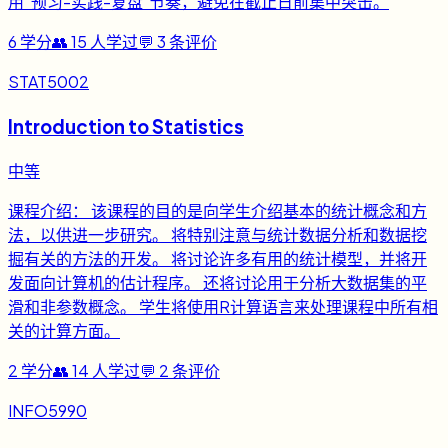
用“预习-实践-复盘”节奏，避免在截止日前集中突击。
6
学分
👥
15
人学过
💬
3
条评价
STAT5002
Introduction to Statistics
中等
课程介绍： 该课程的目的是向学生介绍基本的统计概念和方
法，以供进一步研究。 将特别注意与统计数据分析和数据挖
掘有关的方法的开发。 将讨论许多有用的统计模型，并将开
发面向计算机的估计程序。 还将讨论用于分析大数据集的平
滑和非参数概念。 学生将使用R计算语言来处理课程中所有相
关的计算方面。
2
学分
👥
14
人学过
💬
2
条评价
INFO5990