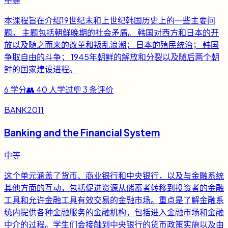
本课程旨在介绍19世纪末和上世纪韩国历史上的一些主要问
题。 主题包括朝鲜晚期的社会矛盾。 韩国对西方和日本的开
放以及随之而来的改革和叛乱浪潮； 日本的殖民统治； 韩国
争取自由的斗争； 1945年朝鲜的解放和分裂以及随后两个朝
鲜的国家建设进程。
6
学分
👥
40
人学过
💬
3
条评价
BANK2011
Banking and the Financial System
中等
这个单元涵盖了货币、商业银行和中央银行，以及与金融系统
其他方面的互动，包括促进资源从储蓄者转移到投资者的金融
工具和允许金融工具有效交易的金融市场。重点是了解金融系
统内提供各种金融服务的金融机构，包括进入金融市场和金融
中介的过程。学生们会接触到中央银行的货币政策实施以及由