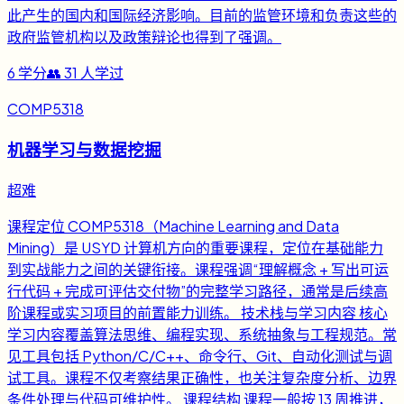
此产生的国内和国际经济影响。目前的监管环境和负责这些的
政府监管机构以及政策辩论也得到了强调。
6
学分
👥
31
人学过
COMP5318
机器学习与数据挖掘
超难
课程定位 COMP5318（Machine Learning and Data
Mining）是 USYD 计算机方向的重要课程，定位在基础能力
到实战能力之间的关键衔接。课程强调“理解概念 + 写出可运
行代码 + 完成可评估交付物”的完整学习路径，通常是后续高
阶课程或实习项目的前置能力训练。 技术栈与学习内容 核心
学习内容覆盖算法思维、编程实现、系统抽象与工程规范。常
见工具包括 Python/C/C++、命令行、Git、自动化测试与调
试工具。课程不仅考察结果正确性，也关注复杂度分析、边界
条件处理与代码可维护性。 课程结构 课程一般按 13 周推进，