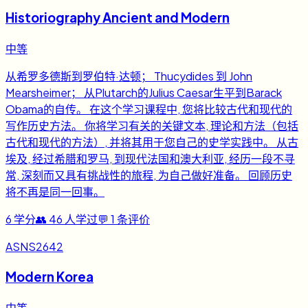
Historiography Ancient and Modern
中等
从希罗多德斯到罗伯特·达顿； Thucydides 到 John
Mearsheimer； 从Plutarch的Julius Caesar生平到Barack
Obama的自传。 在这个学习课程中, 您将比较古代和现代的
写作历史方法。 你将学习有关的关键文本, 理论和方法（包括
古代和现代的方法）, 并将其用于您自己的史学实践中。 从古
埃及, 经过希腊和罗马, 到现代法国和澳大利亚, 经历一段不寻
常, 深刻而又具有挑战性的旅程, 为自己做好准备。 回顾历史
将不再是同一回事。
6
学分
👥
46
人学过
💬
1
条评价
ASNS2642
Modern Korea
中等