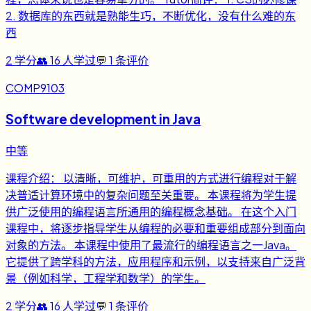
2. 数据库的东西就是熟能生巧，不断优化，没有什么难的东
西
2
学分
👥
16
人学过
💬
1
条评价
COMP9103
Software development in Java
中等
课程介绍： 以清晰，可维护，可重用的方式进行编程对于解
决普适计算环境中的复杂问题至关重要。 本课程将为学生提
供广泛使用的编程语言所通用的编程概念基础。 在这个入门
课程中，将逐步指导学生从编程的必要和重要组成部分到面向
对象的方法。 本课程中使用了最流行的编程语言之一Java。
它提供了跨学科的方法，应用程序和示例，以支持来自广泛背
景（例如科学，工程学和数学）的学生。
2
学分
👥
16
人学过
💬
1
条评价