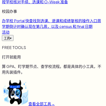
按学校核对手续、选课和 O-Week 准备
校园办事
办
学校 Portal 快查
找到选课、退课和成绩复核的操作入口
周
学期倒计时
确认现在第几周，以及 census 和 final 日期
活动
工具
▾
FREE TOOLS
打开就能用
算 GPA、盯学期节点、查学校流程。都是具体的小工具，不
用先装插件。
查看全部工具
→