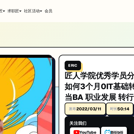
匠
求职匠
社区活动
会员
A 职业发展 转行 澳洲IT求职
IT求职。IT技术深度解析与实战经验分享。由Eric主讲。帮助你系统提升技术
ERIC
匠人学院优秀学员
如何3个月0IT基础
升技能。
当BA 职业发展 转行
洲IT求职
2022/03/11
50:14
发布
时长
关注我们
YouTube
Bilibili