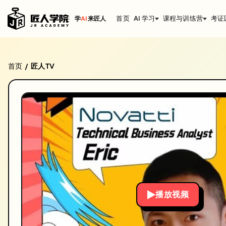
首页
AI 学习
课程与训练营
考证
学
AI
来匠人
匠人学院优秀学员分享 如何3个月0IT基础转行当B
首页
匠人TV
/
系列: Eric
匠人学院优秀学员分享 如何3个月0IT基础转行当BA 职业发展 转行 澳洲
时长: 50:14
发布日期: 2022/3/11
本视频由匠人学院提供，涵盖IT技术相关知识点，帮助你系统学习和提
播放视频