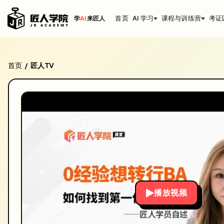
首页
AI 学习
课程与训练营
考证
学
AI
来匠人
BA学员hyna分享——如何成为一个合格的Business
首页
匠人TV
/
系列: hyna
BA学员hyna分享——如何成为一个合格的Business Analyst。I
时长: 36:53
发布日期: 2023/11/24
本视频由匠人学院提供，涵盖IT技术相关知识点，帮助你系统学习和提
播放视频