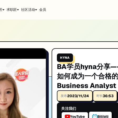
匠
求职匠
社区活动
会员
 Analyst
T技术深度解析与实战经验分享。由hyna主讲。帮助你系统提升技术能力，助力澳洲I
HYNA
BA学员hyna分享—
如何成为一个合格
升技能。
Business Analyst
2023/11/24
36:53
发布
时长
关注我们
YouTube
Bilibili