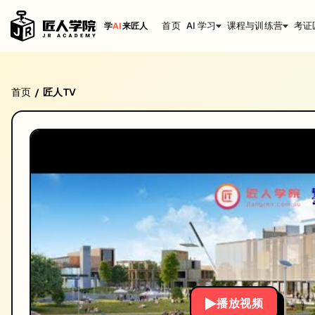
首页
AI 学习
课程与训练营
考证
学
AI
来匠人
墨尔本大学 - COMP90038 Algorithms and 
首页
匠人TV
/
COMP90038 Algorithms and Complexity第11周知识点总
标签: Melbourne大学, COMP90038, Algorithms and Complexity, W
发布日期: 2020/6/2
本视频由匠人学院提供，涵盖Melbourne大学相关知识点，帮助你系统
播放视频