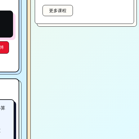
更多课程
博
心算
技