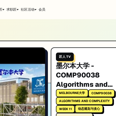
匠
求职匠
社区活动
会员
Complexity Week 11 每周知识点总结
结，探讨动态规划（Dynamic Programming）的进阶应用与贪心算法的对比。
eek 11, 动态规划与贪心
匠人 TV
墨尔本大学 -
学习和提升技能。
COMP90038
Algorithms and
Complexity Week 
MELBOURNE大学
COMP90038
每周知识点总结
ALGORITHMS AND COMPLEXITY
动态规划与贪心
WEEK 11