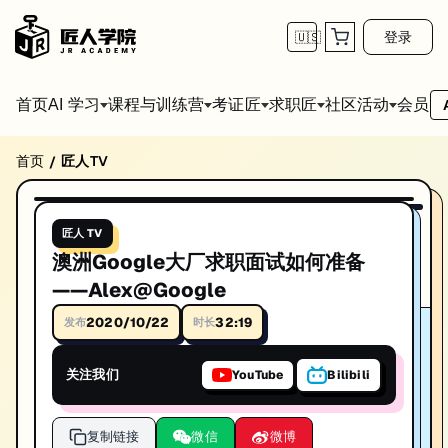
登录
🇺🇸
首页
会员
AI 学习
课程与训练营
考证匠
求职匠
社区活动
首页
匠人TV
/
澳洲Google大厂求职面试如何准备——Alex@Go
32:19
播放视频
澳洲Google大厂求职面试如何准备——Alex@Google。IT技术深度
匠人 TV
时长: 32:19
澳洲Google大厂求职面试如何准备
发布日期: 2020/10/7
——Alex@Google
本视频由匠人学院提供，涵盖IT技术相关知识点，帮助你系统学习和提
2020/10/22
32:19
发布
时长
关注我们
YouTube
Bilibili
复制链接
微信
微博