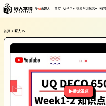
首页
AI 学习
课程与训练营
考证
学
AI
来匠人
昆士兰大学 UQ- DECO6500 Advanced Human
首页
匠人TV
/
昆士兰大学 UQ- DECO6500 Advanced Human-Computer I
发布日期: 2020/9/3
本视频由匠人学院提供，涵盖IT技术相关知识点，帮助你系统学习和提
播放视频