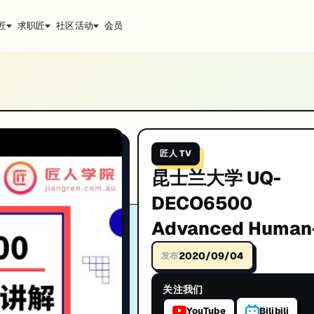
匠
求职匠
社区活动
会员
-Computer Interaction Week1-2知识点讲解
nteraction Week1-2知识点讲解 2020S2。IT技术深度解析与实战经验
升技能。
匠人 TV
昆士兰大学 UQ-
DECO6500
Advanced Human
Computer
2020/09/04
发布
Interaction Week
关注我们
知识点讲解 2020S
YouTube
Bilibili