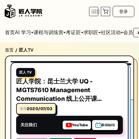
登录
🇺🇸
首页
会员
AI 学习
课程与训练营
考证匠
求职匠
社区活动
首页
匠人TV
/
匠人学院：昆士兰大学 UQ - MGTS7610 Manageme
播放视频
匠人学院：昆士兰大学 UQ - MGTS7610 Management Communica
匠人 TV
发布日期: 2020/4/2
匠人学院：昆士兰大学 UQ -
本视频由匠人学院提供，涵盖IT技术相关知识点，帮助你系统学习和提
MGTS7610 Management
Communication 线上公开课
Week1（2020 S1）Introduction to
2020/07/03
发布
communication
关注我们
YouTube
Bilibili