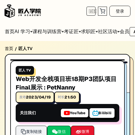
登录
🇺🇸
首页
会员
AI 学习
课程与训练营
考证匠
求职匠
社区活动
首页
匠人TV
/
Web开发全栈项目班18期P3团队项目Final展示 : 
21:50
播放视频
Web开发全栈项目班18期P3团队项目Final展示 : PetNanny。I
匠人 TV
时长: 21:50
Web开发全栈项目班18期P3团队项目
发布日期: 2023/4/19
Final展示 : PetNanny
本视频由匠人学院提供，涵盖IT技术相关知识点，帮助你系统学习和提
2023/04/19
21:50
发布
时长
关注我们
YouTube
Bilibili
复制链接
微信
微博