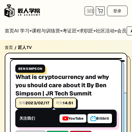
登录
🇺🇸
首页
会员
AI 学习
课程与训练营
考证匠
求职匠
社区活动
首页
匠人TV
/
What is cryptocurrency and why you should
14:51
播放视频
系列: Ben Simpson
BEN SIMPSON
What is cryptocurrency and why you should care ab
What is cryptocurrency and why
时长: 14:51
you should care about it By Ben
Simpson | JR Tech Summit
发布日期: 2023/2/17
2023/02/17
14:51
发布
时长
本视频由匠人学院提供，涵盖IT技术相关知识点，帮助你系统学习和提
关注我们
YouTube
Bilibili