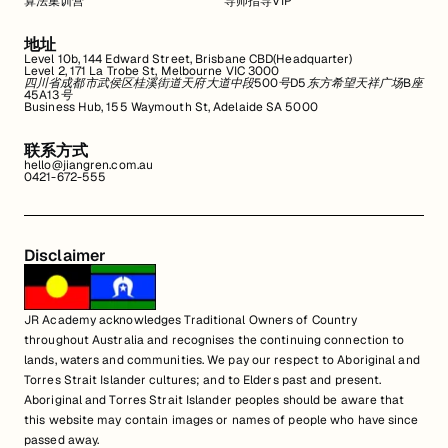
算法集训营
导师指导VIP
地址
Level 10b, 144 Edward Street, Brisbane CBD(Headquarter)
Level 2, 171 La Trobe St, Melbourne VIC 3000
四川省成都市武侯区桂溪街道天府大道中段500号D5东方希望天祥广场B座
45A13号
Business Hub, 155 Waymouth St, Adelaide SA 5000
联系方式
hello@jiangren.com.au
0421-672-555
Disclaimer
JR Academy acknowledges Traditional Owners of Country
throughout Australia and recognises the continuing connection to
lands, waters and communities. We pay our respect to Aboriginal and
Torres Strait Islander cultures; and to Elders past and present.
Aboriginal and Torres Strait Islander peoples should be aware that
this website may contain images or names of people who have since
passed away.