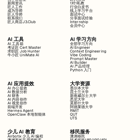
新闻资讯
1对1私教
匠人工作
行业白皮书
成为导师
线上学习平台
匠人导师
面试中心
联系我们
分享面试经验
匠人商店J3.Club
Internship
会员中心
AI 工具
AI 学习方向
AI 工具箱
全部学习方向
考证匠 Cert Master
AI Engineer
求职匠 Job Hunter
Context Engineering
牛小匠 UniMate AI
Vibe Coding
Prompt Master
AI Builder
AI 产品经理
Python 入门
AI 应用提效
大学资源
AI 办公提效
墨尔本大学
AI 数据分析
昆士兰大学
AI 财务
新南威尔士大学
AI 内容创作
悉尼大学
AI 视觉创作
莫那什大学
前端开发
阿德莱德大学
Hermes Agent
RMIT
OpenClaw 本地智能体
QUT
UTS
少儿 AI 教育
移民服务
Airbotix 少儿 AI 编程
澳洲移民