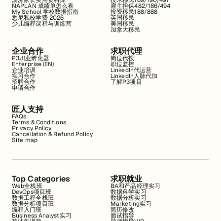
澳洲家长实用资料库
技术移民189/190/491
NAPLAN 成绩单怎么看
雇主担保482/186/494
My School 学校数据指南
投资移民188/888
悉尼私校学费 2026
英国移民
少儿编程课程与训练营
美国移民
加拿大移民
企业合作
求职代理
P3职业孵化器
岗位代投
Enterprise (EN)
职位监控
企业培训
LinkedIn代运营
实习合作
LinkedIn人脉代加
招聘合作
了解P3项目
申请合作
匠人支持
FAQs
Terms & Conditions
Privacy Policy
Cancellation & Refund Policy
Site map
Top Categories
求职就业
Web全栈班
BA和产品经理实习
DevOps项目班
数据科学实习
数据工程全栈班
数据分析实习
数据分析项目班
Marketing实习
编程入门班
简历修改
Business Analyst实习
面试指导