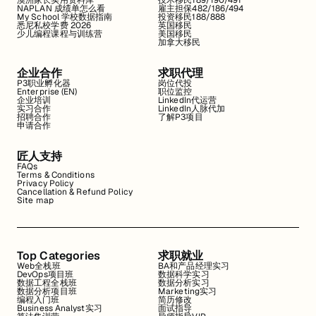
澳洲家长实用资料库
技术移民189/190/491
NAPLAN 成绩单怎么看
雇主担保482/186/494
My School 学校数据指南
投资移民188/888
悉尼私校学费 2026
英国移民
少儿编程课程与训练营
美国移民
加拿大移民
企业合作
求职代理
P3职业孵化器
岗位代投
Enterprise (EN)
职位监控
企业培训
LinkedIn代运营
实习合作
LinkedIn人脉代加
招聘合作
了解P3项目
申请合作
匠人支持
FAQs
Terms & Conditions
Privacy Policy
Cancellation & Refund Policy
Site map
Top Categories
求职就业
Web全栈班
BA和产品经理实习
DevOps项目班
数据科学实习
数据工程全栈班
数据分析实习
数据分析项目班
Marketing实习
编程入门班
简历修改
Business Analyst实习
面试指导