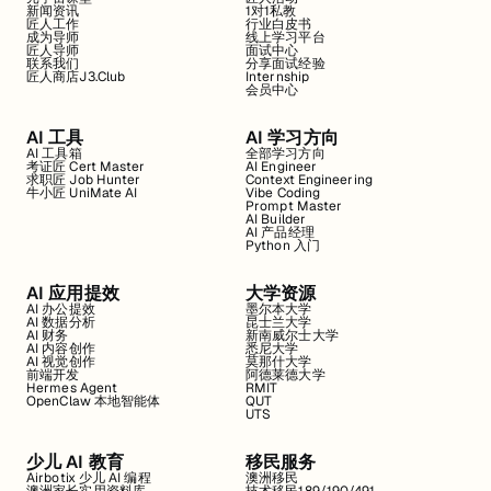
新闻资讯
1对1私教
匠人工作
行业白皮书
成为导师
线上学习平台
匠人导师
面试中心
联系我们
分享面试经验
匠人商店J3.Club
Internship
会员中心
AI 工具
AI 学习方向
AI 工具箱
全部学习方向
考证匠 Cert Master
AI Engineer
求职匠 Job Hunter
Context Engineering
牛小匠 UniMate AI
Vibe Coding
Prompt Master
AI Builder
AI 产品经理
Python 入门
AI 应用提效
大学资源
AI 办公提效
墨尔本大学
AI 数据分析
昆士兰大学
AI 财务
新南威尔士大学
AI 内容创作
悉尼大学
AI 视觉创作
莫那什大学
前端开发
阿德莱德大学
Hermes Agent
RMIT
OpenClaw 本地智能体
QUT
UTS
少儿 AI 教育
移民服务
Airbotix 少儿 AI 编程
澳洲移民