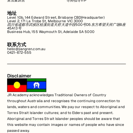
算法集训营
导师指导VIP
地址
Level 10b, 144 Edward Street, Brisbane CBD(Headquarter)
Level 2, 171 La Trobe St, Melbourne VIC 3000
四川省成都市武侯区桂溪街道天府大道中段500号D5东方希望天祥广场B座
45A13号
Business Hub, 155 Waymouth St, Adelaide SA 5000
联系方式
hello@jiangren.com.au
0421-672-555
Disclaimer
JR Academy acknowledges Traditional Owners of Country
throughout Australia and recognises the continuing connection to
lands, waters and communities. We pay our respect to Aboriginal and
Torres Strait Islander cultures; and to Elders past and present.
Aboriginal and Torres Strait Islander peoples should be aware that
this website may contain images or names of people who have since
passed away.