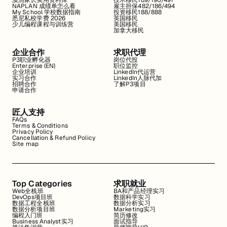
澳洲家长实用资料库
技术移民189/190/491
NAPLAN 成绩单怎么看
雇主担保482/186/494
My School 学校数据指南
投资移民188/888
悉尼私校学费 2026
英国移民
少儿编程课程与训练营
美国移民
加拿大移民
企业合作
求职代理
P3职业孵化器
岗位代投
Enterprise (EN)
职位监控
企业培训
LinkedIn代运营
实习合作
LinkedIn人脉代加
招聘合作
了解P3项目
申请合作
匠人支持
FAQs
Terms & Conditions
Privacy Policy
Cancellation & Refund Policy
Site map
Top Categories
求职就业
Web全栈班
BA和产品经理实习
DevOps项目班
数据科学实习
数据工程全栈班
数据分析实习
数据分析项目班
Marketing实习
编程入门班
简历修改
Business Analyst实习
面试指导