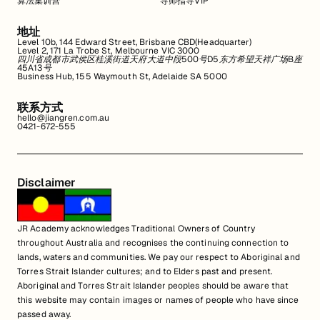
算法集训营
导师指导VIP
地址
Level 10b, 144 Edward Street, Brisbane CBD(Headquarter)
Level 2, 171 La Trobe St, Melbourne VIC 3000
四川省成都市武侯区桂溪街道天府大道中段500号D5东方希望天祥广场B座
45A13号
Business Hub, 155 Waymouth St, Adelaide SA 5000
联系方式
hello@jiangren.com.au
0421-672-555
Disclaimer
JR Academy acknowledges Traditional Owners of Country
throughout Australia and recognises the continuing connection to
lands, waters and communities. We pay our respect to Aboriginal and
Torres Strait Islander cultures; and to Elders past and present.
Aboriginal and Torres Strait Islander peoples should be aware that
this website may contain images or names of people who have since
passed away.