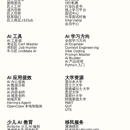
新闻资讯
1对1私教
匠人工作
行业白皮书
成为导师
线上学习平台
匠人导师
面试中心
联系我们
分享面试经验
匠人商店J3.Club
Internship
会员中心
AI 工具
AI 学习方向
AI 工具箱
全部学习方向
考证匠 Cert Master
AI Engineer
求职匠 Job Hunter
Context Engineering
牛小匠 UniMate AI
Vibe Coding
Prompt Master
AI Builder
AI 产品经理
Python 入门
AI 应用提效
大学资源
AI 办公提效
墨尔本大学
AI 数据分析
昆士兰大学
AI 财务
新南威尔士大学
AI 内容创作
悉尼大学
AI 视觉创作
莫那什大学
前端开发
阿德莱德大学
Hermes Agent
RMIT
OpenClaw 本地智能体
QUT
UTS
少儿 AI 教育
移民服务
Airbotix 少儿 AI 编程
澳洲移民