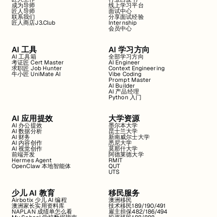
成为导师
线上学习平台
匠人导师
面试中心
联系我们
分享面试经验
匠人商店J3.Club
Internship
会员中心
AI 工具
AI 学习方向
AI 工具箱
全部学习方向
考证匠 Cert Master
AI Engineer
求职匠 Job Hunter
Context Engineering
牛小匠 UniMate AI
Vibe Coding
Prompt Master
AI Builder
AI 产品经理
Python 入门
AI 应用提效
大学资源
AI 办公提效
墨尔本大学
AI 数据分析
昆士兰大学
AI 财务
新南威尔士大学
AI 内容创作
悉尼大学
AI 视觉创作
莫那什大学
前端开发
阿德莱德大学
Hermes Agent
RMIT
OpenClaw 本地智能体
QUT
UTS
少儿 AI 教育
移民服务
Airbotix 少儿 AI 编程
澳洲移民
澳洲家长实用资料库
技术移民189/190/491
NAPLAN 成绩单怎么看
雇主担保482/186/494