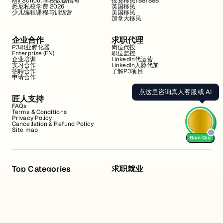
My School 学校数据指南
投资移民188/888
悉尼私校学费 2026
英国移民
少儿编程课程与训练营
美国移民
加拿大移民
企业合作
求职代理
P3职业孵化器
岗位代投
Enterprise (EN)
职位监控
企业培训
LinkedIn代运营
实习合作
LinkedIn人脉代加
招聘合作
了解P3项目
申请合作
点这里咨询真人客服或 AI
匠人支持
FAQs
Terms & Conditions
Privacy Policy
Cancellation & Refund Policy
Site map
Rain Qiu
Top Categories
求职就业
Web全栈班
BA和产品经理实习
DevOps项目班
数据科学实习
数据工程全栈班
数据分析实习
数据分析项目班
Marketing实习
编程入门班
简历修改
Business Analyst实习
面试指导
算法集训营
导师指导VIP