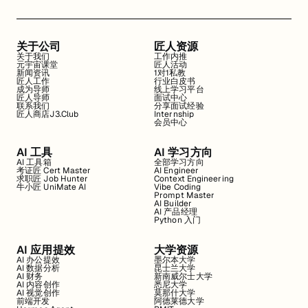
关于公司
匠人资源
关于我们
工作内推
元宇宙课堂
匠人活动
新闻资讯
1对1私教
匠人工作
行业白皮书
成为导师
线上学习平台
匠人导师
面试中心
联系我们
分享面试经验
匠人商店J3.Club
Internship
会员中心
AI 工具
AI 学习方向
AI 工具箱
全部学习方向
考证匠 Cert Master
AI Engineer
求职匠 Job Hunter
Context Engineering
牛小匠 UniMate AI
Vibe Coding
Prompt Master
AI Builder
AI 产品经理
Python 入门
AI 应用提效
大学资源
AI 办公提效
墨尔本大学
AI 数据分析
昆士兰大学
AI 财务
新南威尔士大学
AI 内容创作
悉尼大学
AI 视觉创作
莫那什大学
前端开发
阿德莱德大学