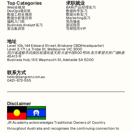
Top Categories
求职就业
Web全栈班
BA和产品经理实习
DevOps项目班
数据科学实习
数据工程全栈班
数据分析实习
数据分析项目班
Marketing实习
编程入门班
简历修改
Business Analyst实习
面试指导
算法集训营
导师指导VIP
地址
Level 10b, 144 Edward Street, Brisbane CBD(Headquarter)
Level 2, 171 La Trobe St, Melbourne VIC 3000
四川省成都市武侯区桂溪街道天府大道中段500号D5东方希望天祥广场B座
45A13号
Business Hub, 155 Waymouth St, Adelaide SA 5000
联系方式
hello@jiangren.com.au
0421-672-555
Disclaimer
JR Academy acknowledges Traditional Owners of Country
throughout Australia and recognises the continuing connection to