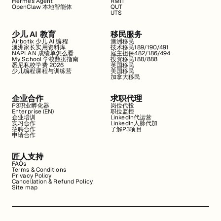
Hermes Agent
RMIT
OpenClaw 本地智能体
QUT
UTS
少儿 AI 教育
移民服务
Airbotix 少儿 AI 编程
澳洲移民
澳洲家长实用资料库
技术移民189/190/491
NAPLAN 成绩单怎么看
雇主担保482/186/494
My School 学校数据指南
投资移民188/888
悉尼私校学费 2026
英国移民
少儿编程课程与训练营
美国移民
加拿大移民
企业合作
求职代理
P3职业孵化器
岗位代投
Enterprise (EN)
职位监控
企业培训
LinkedIn代运营
实习合作
LinkedIn人脉代加
招聘合作
了解P3项目
申请合作
匠人支持
FAQs
Terms & Conditions
Privacy Policy
Cancellation & Refund Policy
Site map