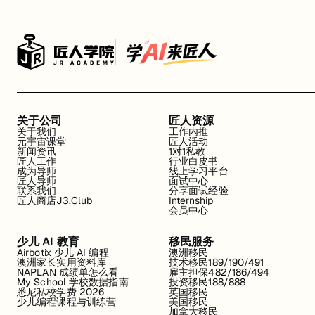
关于公司
匠人资源
关于我们
工作内推
元宇宙课堂
匠人活动
新闻资讯
1对1私教
匠人工作
行业白皮书
成为导师
线上学习平台
匠人导师
面试中心
联系我们
分享面试经验
匠人商店J3.Club
Internship
会员中心
少儿 AI 教育
移民服务
Airbotix 少儿 AI 编程
澳洲移民
澳洲家长实用资料库
技术移民189/190/491
NAPLAN 成绩单怎么看
雇主担保482/186/494
My School 学校数据指南
投资移民188/888
悉尼私校学费 2026
英国移民
少儿编程课程与训练营
美国移民
加拿大移民