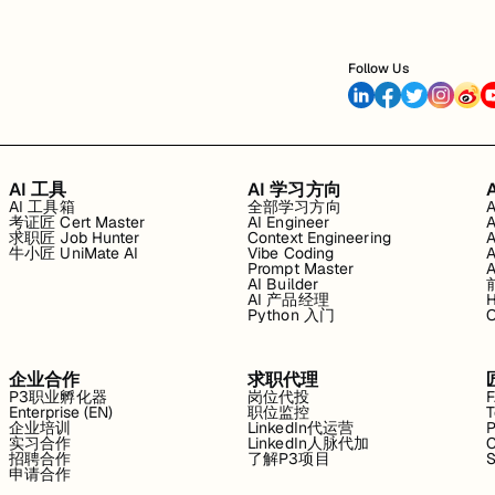
Follow Us
AI 工具
AI 学习方向
AI 工具箱
全部学习方向
考证匠 Cert Master
AI Engineer
求职匠 Job Hunter
Context Engineering
牛小匠 UniMate AI
Vibe Coding
Prompt Master
AI Builder
AI 产品经理
H
Python 入门
企业合作
求职代理
P3职业孵化器
岗位代投
Enterprise (EN)
职位监控
T
企业培训
LinkedIn代运营
P
实习合作
LinkedIn人脉代加
C
招聘合作
了解P3项目
S
申请合作