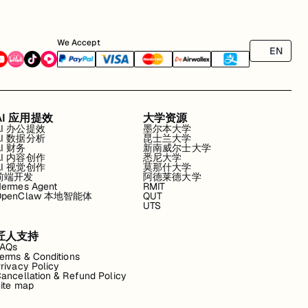
We Accept
EN
AI 应用提效
大学资源
AI 办公提效
墨尔本大学
AI 数据分析
昆士兰大学
AI 财务
新南威尔士大学
AI 内容创作
悉尼大学
AI 视觉创作
莫那什大学
前端开发
阿德莱德大学
ermes Agent
RMIT
OpenClaw 本地智能体
QUT
UTS
匠人支持
FAQs
erms & Conditions
rivacy Policy
ancellation & Refund Policy
ite map