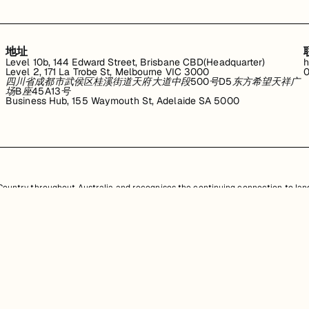
地址
Level 10b, 144 Edward Street, Brisbane CBD(Headquarter)
h
Level 2, 171 La Trobe St, Melbourne VIC 3000
0
四川省成都市武侯区桂溪街道天府大道中段500号D5东方希望天祥广
场B座45A13号
Business Hub, 155 Waymouth St, Adelaide SA 5000
untry throughout Australia and recognises the continuing connection to land
resent. Aboriginal and Torres Strait Islander peoples should be aware that th
，均受澳大利亚政府知识产权法的保护。严禁未经授权使用、销售、分发、复制或修
任何侵权行为都将受到法律追究。
查看用户协议