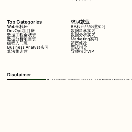
Top Categories
求职就业
Web全栈班
BA和产品经理实习
DevOps项目班
数据科学实习
数据工程全栈班
数据分析实习
数据分析项目班
Marketing实习
编程入门班
简历修改
Business Analyst实习
面试指导
算法集训营
导师指导VIP
Disclaimer
JR Academy acknowledges Traditional Owners of Co
Strait Islander cultures; and to Elders past and p
away.
匠人学院网站上的所有内容，包括课程材料、徽标和匠人学院网站上提供的信息
识产权。JR Academy Pty Ltd 保留所有权利，包括专利、商标和版权。