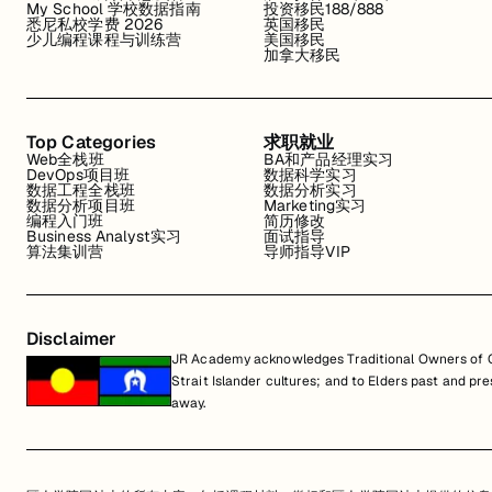
My School 学校数据指南
投资移民188/888
悉尼私校学费 2026
英国移民
少儿编程课程与训练营
美国移民
加拿大移民
Top Categories
求职就业
Web全栈班
BA和产品经理实习
DevOps项目班
数据科学实习
数据工程全栈班
数据分析实习
数据分析项目班
Marketing实习
编程入门班
简历修改
Business Analyst实习
面试指导
算法集训营
导师指导VIP
Disclaimer
JR Academy acknowledges Traditional Owners of Co
Strait Islander cultures; and to Elders past and p
away.