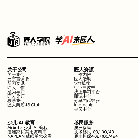
关于公司
匠人资源
关于我们
工作内推
元宇宙课堂
匠人活动
新闻资讯
1对1私教
匠人工作
行业白皮书
成为导师
线上学习平台
匠人导师
面试中心
联系我们
分享面试经验
匠人商店J3.Club
Internship
会员中心
少儿 AI 教育
移民服务
Airbotix 少儿 AI 编程
澳洲移民
澳洲家长实用资料库
技术移民189/190/491
NAPLAN 成绩单怎么看
雇主担保482/186/494