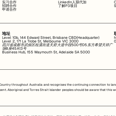
实习合作
LinkedIn人脉代加
C
招聘合作
了解P3项目
S
申请合作
地址
Level 10b, 144 Edward Street, Brisbane CBD(Headquarter)
h
Level 2, 171 La Trobe St, Melbourne VIC 3000
0
四川省成都市武侯区桂溪街道天府大道中段500号D5东方希望天祥广
场B座45A13号
Business Hub, 155 Waymouth St, Adelaide SA 5000
untry throughout Australia and recognises the continuing connection to land
resent. Aboriginal and Torres Strait Islander peoples should be aware that th