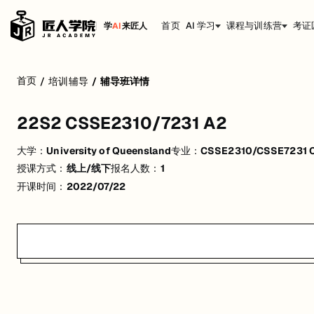
首页
AI 学习
课程与训练营
考证
学
AI
来匠人
22S2 CSSE2310/7231 A2
首页
/
培训辅导
/
辅导班详情
活动形式: 线上/线下
22S2 CSSE2310/7231 A2
开始日期: 2022/7/22
大学：
University of Queensland
专业：
CSSE2310/CSSE7231 Co
已有 1 名同学报名参加
授课方式：
线上/线下
报名人数：
1
关联大学:
University of Queensland
开课时间：
2022/07/22
关联课程:
CSSE2310/CSSE7231 Computer Systems Principles and P
匠人学院提供高质量的IT培训课程和Workshop，帮助学员掌握实用技