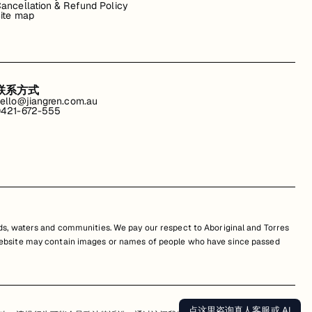
ancellation & Refund Policy
ite map
联系方式
ello@jiangren.com.au
421-672-555
s, waters and communities. We pay our respect to Aboriginal and Torres
is website may contain images or names of people who have since passed
点这里咨询真人客服或 AI