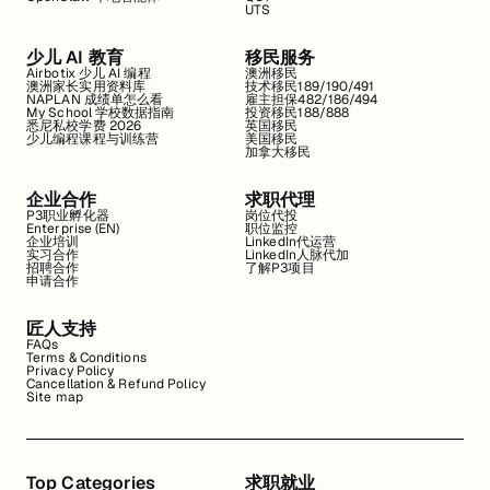
UTS
少儿 AI 教育
移民服务
Airbotix 少儿 AI 编程
澳洲移民
澳洲家长实用资料库
技术移民189/190/491
NAPLAN 成绩单怎么看
雇主担保482/186/494
My School 学校数据指南
投资移民188/888
悉尼私校学费 2026
英国移民
少儿编程课程与训练营
美国移民
加拿大移民
企业合作
求职代理
P3职业孵化器
岗位代投
Enterprise (EN)
职位监控
企业培训
LinkedIn代运营
实习合作
LinkedIn人脉代加
招聘合作
了解P3项目
申请合作
匠人支持
FAQs
Terms & Conditions
Privacy Policy
Cancellation & Refund Policy
Site map
Top Categories
求职就业