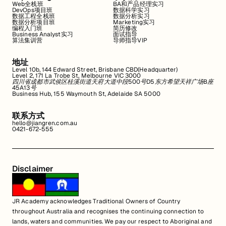
Web全栈班
BA和产品经理实习
DevOps项目班
数据科学实习
数据工程全栈班
数据分析实习
数据分析项目班
Marketing实习
编程入门班
简历修改
Business Analyst实习
面试指导
算法集训营
导师指导VIP
地址
Level 10b, 144 Edward Street, Brisbane CBD(Headquarter)
Level 2, 171 La Trobe St, Melbourne VIC 3000
四川省成都市武侯区桂溪街道天府大道中段500号D5东方希望天祥广场B座
45A13号
Business Hub, 155 Waymouth St, Adelaide SA 5000
联系方式
hello@jiangren.com.au
0421-672-555
Disclaimer
JR Academy acknowledges Traditional Owners of Country
throughout Australia and recognises the continuing connection to
lands, waters and communities. We pay our respect to Aboriginal and