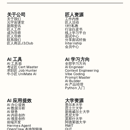
关于公司
匠人资源
关于我们
工作内推
元宇宙课堂
匠人活动
新闻资讯
1对1私教
匠人工作
行业白皮书
成为导师
线上学习平台
匠人导师
面试中心
联系我们
分享面试经验
匠人商店J3.Club
Internship
会员中心
AI 工具
AI 学习方向
AI 工具箱
全部学习方向
考证匠 Cert Master
AI Engineer
求职匠 Job Hunter
Context Engineering
牛小匠 UniMate AI
Vibe Coding
Prompt Master
AI Builder
AI 产品经理
Python 入门
AI 应用提效
大学资源
AI 办公提效
墨尔本大学
AI 数据分析
昆士兰大学
AI 财务
新南威尔士大学
AI 内容创作
悉尼大学
AI 视觉创作
莫那什大学
前端开发
阿德莱德大学
Hermes Agent
RMIT
OpenClaw 本地智能体
QUT