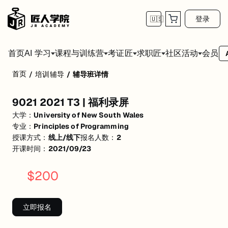
登录
🇺🇸
首页
会员
AI 学习
课程与训练营
考证匠
求职匠
社区活动
首页
/
培训辅导
/
辅导班详情
9021 2021 T3 | 福利录屏
9021 2021 T3 | 福利录屏
活动形式: 线上/线下
大学：
University of New South Wales
开始日期: 2021/9/23
专业：
Principles of Programming
授课方式：
线上/线下
报名人数：
2
已有 2 名同学报名参加
开课时间：
2021/09/23
关联大学:
University of New South Wales
$
200
关联课程:
Principles of Programming
匠人学院提供高质量的IT培训课程和Workshop，帮助学员掌握实用技
立即报名