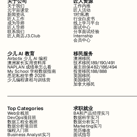
关于公司
匠人资源
关于我们
工作内推
元宇宙课堂
匠人活动
新闻资讯
1对1私教
匠人工作
行业白皮书
成为导师
线上学习平台
匠人导师
面试中心
联系我们
分享面试经验
匠人商店J3.Club
Internship
会员中心
少儿 AI 教育
移民服务
Airbotix 少儿 AI 编程
澳洲移民
澳洲家长实用资料库
技术移民189/190/491
NAPLAN 成绩单怎么看
雇主担保482/186/494
My School 学校数据指南
投资移民188/888
悉尼私校学费 2026
英国移民
少儿编程课程与训练营
美国移民
加拿大移民
Top Categories
求职就业
Web全栈班
BA和产品经理实习
DevOps项目班
数据科学实习
数据工程全栈班
数据分析实习
数据分析项目班
Marketing实习
编程入门班
简历修改
Business Analyst实习
面试指导