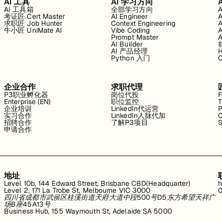
AI 工具
AI 学习方向
AI 工具箱
全部学习方向
考证匠 Cert Master
AI Engineer
求职匠 Job Hunter
Context Engineering
牛小匠 UniMate AI
Vibe Coding
Prompt Master
AI Builder
AI 产品经理
H
Python 入门
企业合作
求职代理
P3职业孵化器
岗位代投
Enterprise (EN)
职位监控
T
企业培训
LinkedIn代运营
P
实习合作
LinkedIn人脉代加
C
招聘合作
了解P3项目
S
申请合作
地址
Level 10b, 144 Edward Street, Brisbane CBD(Headquarter)
h
Level 2, 171 La Trobe St, Melbourne VIC 3000
0
四川省成都市武侯区桂溪街道天府大道中段500号D5东方希望天祥广
场B座45A13号
Business Hub, 155 Waymouth St, Adelaide SA 5000