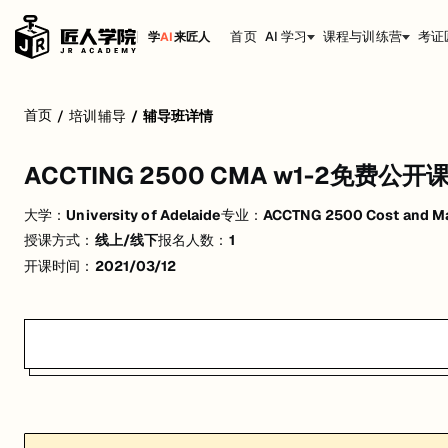
首页
AI 学习
课程与训练营
考证
学
AI
来匠人
ACCTING 2500 CMA w1-2免费公开课
首页
/
培训辅导
/
辅导班详情
活动形式: 线上/线下
ACCTING 2500 CMA w1-2免费公开
开始日期: 2021/3/12
大学：
University of Adelaide
专业：
ACCTNG 2500 Cost and M
已有 1 名同学报名参加
授课方式：
线上/线下
报名人数：
1
关联大学:
University of Adelaide
开课时间：
2021/03/12
关联课程:
ACCTNG 2500 Cost and Management Accounting
匠人学院提供高质量的IT培训课程和Workshop，帮助学员掌握实用技