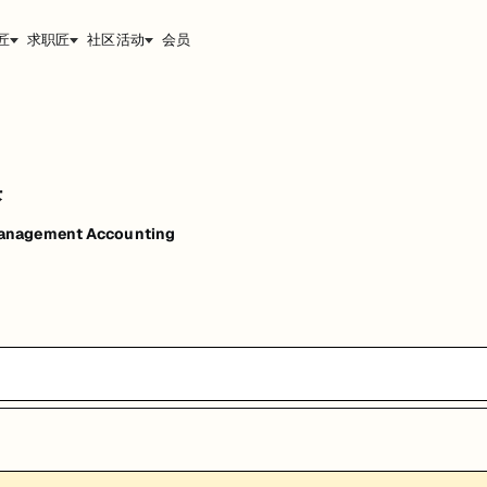
匠
求职匠
社区活动
会员
课
anagement Accounting
能，提升职业竞争力。