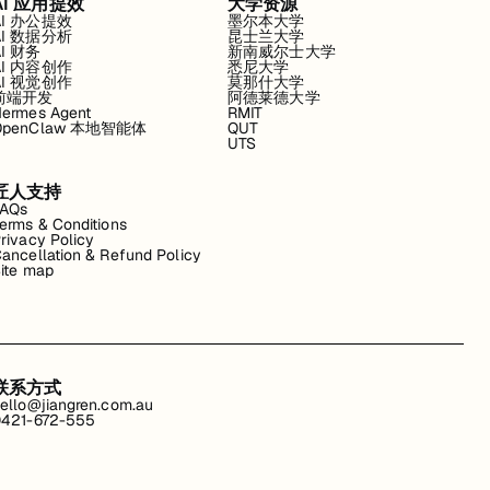
AI 应用提效
大学资源
AI 办公提效
墨尔本大学
AI 数据分析
昆士兰大学
AI 财务
新南威尔士大学
AI 内容创作
悉尼大学
AI 视觉创作
莫那什大学
前端开发
阿德莱德大学
ermes Agent
RMIT
OpenClaw 本地智能体
QUT
UTS
匠人支持
FAQs
erms & Conditions
rivacy Policy
ancellation & Refund Policy
ite map
联系方式
ello@jiangren.com.au
421-672-555