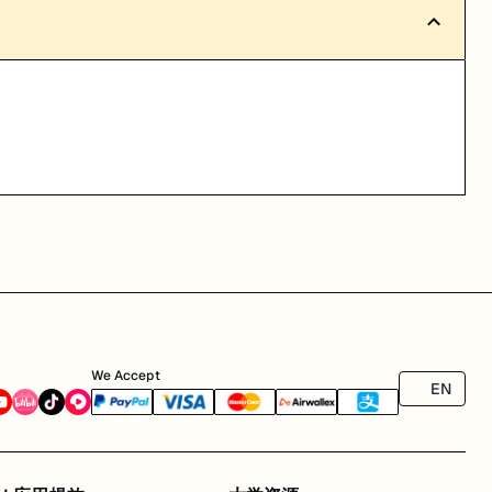
We Accept
EN