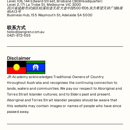
Level 10b, 144 Edward Street, Brisbane CBD(Headquarter)
Level 2, 171 La Trobe St, Melbourne VIC 3000
四川省成都市武侯区桂溪街道天府大道中段500号D5东方希望天祥广场B座
45A13号
Business Hub, 155 Waymouth St, Adelaide SA 5000
联系方式
hello@jiangren.com.au
0421-672-555
Disclaimer
JR Academy acknowledges Traditional Owners of Country
throughout Australia and recognises the continuing connection to
lands, waters and communities. We pay our respect to Aboriginal and
Torres Strait Islander cultures; and to Elders past and present.
Aboriginal and Torres Strait Islander peoples should be aware that
this website may contain images or names of people who have since
passed away.