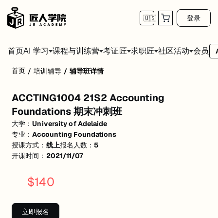
登录
🇺🇸
首页
会员
AI 学习
课程与训练营
考证匠
求职匠
社区活动
首页
/
培训辅导
/
辅导班详情
ACCTING1004 21S2 Accounting Foundat
ACCTING1004 21S2 Accounting
活动形式: 线上
Foundations 期末冲刺班
开始日期: 2021/11/7
大学：
University of Adelaide
专业：
Accounting Foundations
已有 5 名同学报名参加
授课方式：
线上
报名人数：
5
关联大学:
University of Adelaide
开课时间：
2021/11/07
关联课程:
Accounting Foundations
$
140
匠人学院提供高质量的IT培训课程和Workshop，帮助学员掌握实用技
立即报名