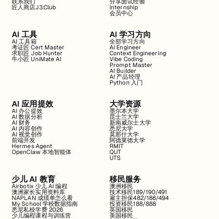
联系我们
分享面试经验
匠人商店J3.Club
Internship
会员中心
AI 工具
AI 学习方向
AI 工具箱
全部学习方向
考证匠 Cert Master
AI Engineer
求职匠 Job Hunter
Context Engineering
牛小匠 UniMate AI
Vibe Coding
Prompt Master
AI Builder
AI 产品经理
Python 入门
AI 应用提效
大学资源
AI 办公提效
墨尔本大学
AI 数据分析
昆士兰大学
AI 财务
新南威尔士大学
AI 内容创作
悉尼大学
AI 视觉创作
莫那什大学
前端开发
阿德莱德大学
Hermes Agent
RMIT
OpenClaw 本地智能体
QUT
UTS
少儿 AI 教育
移民服务
Airbotix 少儿 AI 编程
澳洲移民
澳洲家长实用资料库
技术移民189/190/491
NAPLAN 成绩单怎么看
雇主担保482/186/494
My School 学校数据指南
投资移民188/888
悉尼私校学费 2026
英国移民
少儿编程课程与训练营
美国移民