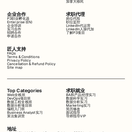
加拿大移民
企业合作
求职代理
P3职业孵化器
岗位代投
Enterprise (EN)
职位监控
企业培训
LinkedIn代运营
实习合作
LinkedIn人脉代加
招聘合作
了解P3项目
申请合作
匠人支持
FAQs
Terms & Conditions
Privacy Policy
Cancellation & Refund Policy
Site map
Top Categories
求职就业
Web全栈班
BA和产品经理实习
DevOps项目班
数据科学实习
数据工程全栈班
数据分析实习
数据分析项目班
Marketing实习
编程入门班
简历修改
Business Analyst实习
面试指导
算法集训营
导师指导VIP
地址