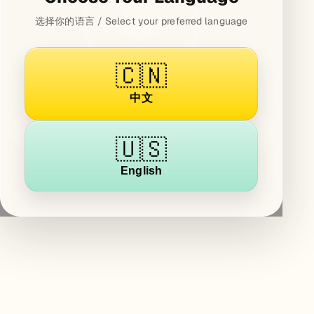
选择你的语言 / Select your preferred language
🇨🇳
中文
🇺🇸
English