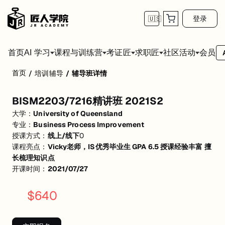
登录
🇺🇸
首页
会员
AI 学习
课程与训练营
考证匠
求职匠
社区活动
首页
/
培训辅导
/
辅导班详情
BISM2203/7216精讲班 2021S2
BISM2203/7216精讲班 2021S2
包含整学期知识点的讲解和考试前冲刺梳理
大学：
University of Queensland
BPM Modelling基础画图的讲解，以及进阶画图的分析
BPM life cycle知识点的分析和梳理
专业：
Business Process Improvement
期末考前冲刺复习+历年习题练习分析
授课方式：
线上/线下
0
课程亮点：
Vicky老师，IS优秀毕业生 GPA 6.5 授课经验丰富 擅
长梳理知识点
开课时间：
2021/07/27
$
640