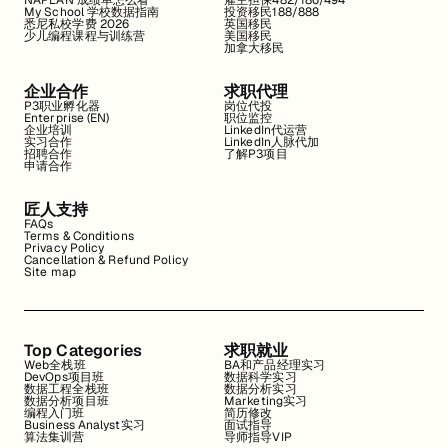
NAPLAN 成绩单怎么看
雇主担保482/186/494
My School 学校数据指南
投资移民188/888
悉尼私校学费 2026
英国移民
少儿编程课程与训练营
美国移民
加拿大移民
企业合作
求职代理
P3职业孵化器
岗位代投
Enterprise (EN)
职位监控
企业培训
LinkedIn代运营
实习合作
LinkedIn人脉代加
招聘合作
了解P3项目
申请合作
匠人支持
FAQs
Terms & Conditions
Privacy Policy
Cancellation & Refund Policy
Site map
Top Categories
求职就业
Web全栈班
BA和产品经理实习
DevOps项目班
数据科学实习
数据工程全栈班
数据分析实习
数据分析项目班
Marketing实习
编程入门班
简历修改
Business Analyst实习
面试指导
算法集训营
导师指导VIP