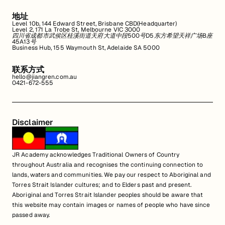
地址
Level 10b, 144 Edward Street, Brisbane CBD(Headquarter)
Level 2, 171 La Trobe St, Melbourne VIC 3000
四川省成都市武侯区桂溪街道天府大道中段500号D5东方希望天祥广场B座
45A13号
Business Hub, 155 Waymouth St, Adelaide SA 5000
联系方式
hello@jiangren.com.au
0421-672-555
Disclaimer
JR Academy acknowledges Traditional Owners of Country
throughout Australia and recognises the continuing connection to
lands, waters and communities. We pay our respect to Aboriginal and
Torres Strait Islander cultures; and to Elders past and present.
Aboriginal and Torres Strait Islander peoples should be aware that
this website may contain images or names of people who have since
passed away.