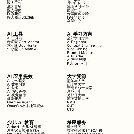
匠人工作
行业白皮书
成为导师
线上学习平台
匠人导师
面试中心
联系我们
分享面试经验
匠人商店J3.Club
Internship
会员中心
AI 工具
AI 学习方向
AI 工具箱
全部学习方向
考证匠 Cert Master
AI Engineer
求职匠 Job Hunter
Context Engineering
牛小匠 UniMate AI
Vibe Coding
Prompt Master
AI Builder
AI 产品经理
Python 入门
AI 应用提效
大学资源
AI 办公提效
墨尔本大学
AI 数据分析
昆士兰大学
AI 财务
新南威尔士大学
AI 内容创作
悉尼大学
AI 视觉创作
莫那什大学
前端开发
阿德莱德大学
Hermes Agent
RMIT
OpenClaw 本地智能体
QUT
UTS
少儿 AI 教育
移民服务
Airbotix 少儿 AI 编程
澳洲移民
澳洲家长实用资料库
技术移民189/190/491