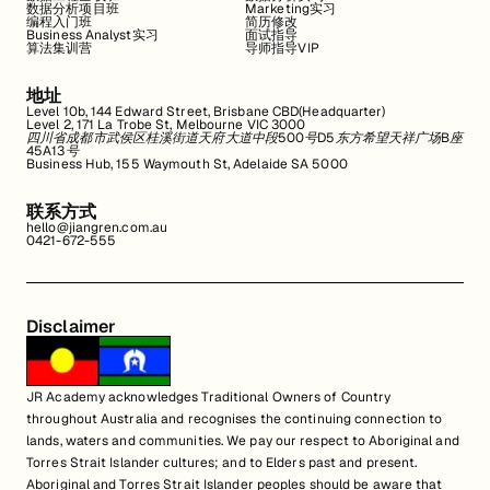
数据分析项目班
Marketing实习
编程入门班
简历修改
Business Analyst实习
面试指导
算法集训营
导师指导VIP
地址
Level 10b, 144 Edward Street, Brisbane CBD(Headquarter)
Level 2, 171 La Trobe St, Melbourne VIC 3000
四川省成都市武侯区桂溪街道天府大道中段500号D5东方希望天祥广场B座
45A13号
Business Hub, 155 Waymouth St, Adelaide SA 5000
联系方式
hello@jiangren.com.au
0421-672-555
Disclaimer
JR Academy acknowledges Traditional Owners of Country
throughout Australia and recognises the continuing connection to
lands, waters and communities. We pay our respect to Aboriginal and
Torres Strait Islander cultures; and to Elders past and present.
Aboriginal and Torres Strait Islander peoples should be aware that