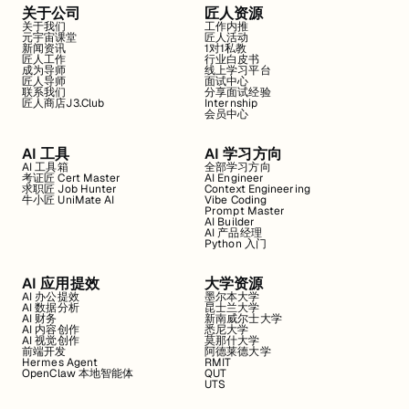
关于公司
匠人资源
关于我们
工作内推
元宇宙课堂
匠人活动
新闻资讯
1对1私教
匠人工作
行业白皮书
成为导师
线上学习平台
匠人导师
面试中心
联系我们
分享面试经验
匠人商店J3.Club
Internship
会员中心
AI 工具
AI 学习方向
AI 工具箱
全部学习方向
考证匠 Cert Master
AI Engineer
求职匠 Job Hunter
Context Engineering
牛小匠 UniMate AI
Vibe Coding
Prompt Master
AI Builder
AI 产品经理
Python 入门
AI 应用提效
大学资源
AI 办公提效
墨尔本大学
AI 数据分析
昆士兰大学
AI 财务
新南威尔士大学
AI 内容创作
悉尼大学
AI 视觉创作
莫那什大学
前端开发
阿德莱德大学
Hermes Agent
RMIT
OpenClaw 本地智能体
QUT
UTS