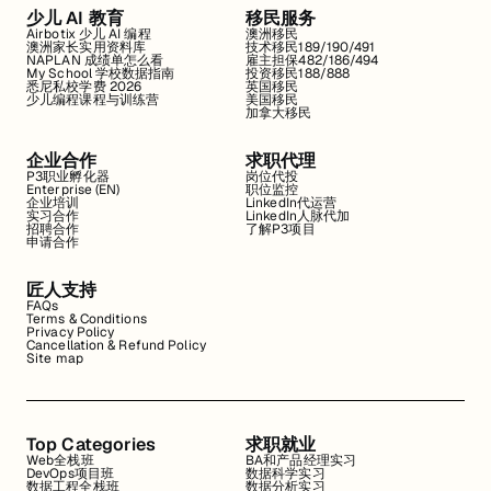
少儿 AI 教育
移民服务
Airbotix 少儿 AI 编程
澳洲移民
澳洲家长实用资料库
技术移民189/190/491
NAPLAN 成绩单怎么看
雇主担保482/186/494
My School 学校数据指南
投资移民188/888
悉尼私校学费 2026
英国移民
少儿编程课程与训练营
美国移民
加拿大移民
企业合作
求职代理
P3职业孵化器
岗位代投
Enterprise (EN)
职位监控
企业培训
LinkedIn代运营
实习合作
LinkedIn人脉代加
招聘合作
了解P3项目
申请合作
匠人支持
FAQs
Terms & Conditions
Privacy Policy
Cancellation & Refund Policy
Site map
Top Categories
求职就业
Web全栈班
BA和产品经理实习
DevOps项目班
数据科学实习
数据工程全栈班
数据分析实习