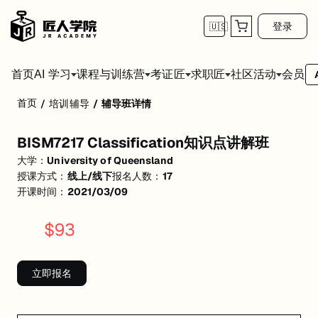
登录
🇺🇸
首页
会员
AI 学习
课程与训练营
考证匠
求职匠
社区活动
首页
/
培训辅导
/
辅导班详情
BISM7217 Classification知识点讲解班
BISM7217 Classification知识点讲解班
活动形式: 线上/线下
大学：
University of Queensland
开始日期: 2021/3/9
授课方式：
线上/线下
报名人数：
17
开课时间：
2021/03/09
已有 17 名同学报名参加
$
93
价格: $93 (原价 $99)
关联大学:
University of Queensland
立即报名
匠人学院提供高质量的IT培训课程和Workshop，帮助学员掌握实用技