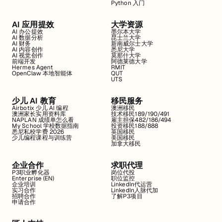
Python 入门
AI 应用提效
大学资源
AI 办公提效
墨尔本大学
AI 数据分析
昆士兰大学
AI 财务
新南威尔士大学
AI 内容创作
悉尼大学
AI 视觉创作
莫那什大学
前端开发
阿德莱德大学
Hermes Agent
RMIT
OpenClaw 本地智能体
QUT
UTS
少儿 AI 教育
移民服务
Airbotix 少儿 AI 编程
澳洲移民
澳洲家长实用资料库
技术移民189/190/491
NAPLAN 成绩单怎么看
雇主担保482/186/494
My School 学校数据指南
投资移民188/888
悉尼私校学费 2026
英国移民
少儿编程课程与训练营
美国移民
加拿大移民
企业合作
求职代理
P3职业孵化器
岗位代投
Enterprise (EN)
职位监控
企业培训
LinkedIn代运营
实习合作
LinkedIn人脉代加
招聘合作
了解P3项目
申请合作