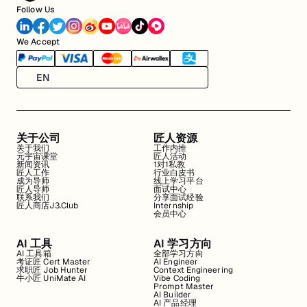
Follow Us
We Accept
EN
关于公司
匠人资源
关于我们
工作内推
元宇宙课堂
匠人活动
新闻资讯
1对1私教
匠人工作
行业白皮书
成为导师
线上学习平台
匠人导师
面试中心
联系我们
分享面试经验
匠人商店J3.Club
Internship
会员中心
AI 工具
AI 学习方向
AI 工具箱
全部学习方向
考证匠 Cert Master
AI Engineer
求职匠 Job Hunter
Context Engineering
牛小匠 UniMate AI
Vibe Coding
Prompt Master
AI Builder
AI 产品经理