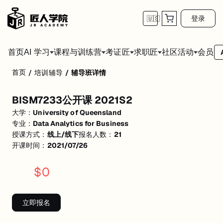
登录
🇺🇸
首页
会员
AI 学习
课程与训练营
考证匠
求职匠
社区活动
首页
/
培训辅导
/
辅导班详情
BISM7233公开课 2021S2
BISM7233公开课 2021S2
活动形式: 线上/线下
大学：
University of Queensland
开始日期: 2021/7/26
专业：
Data Analytics for Business
授课方式：
线上/线下
报名人数：
21
已有 21 名同学报名参加
开课时间：
2021/07/26
关联大学:
University of Queensland
$
0
关联课程:
Data Analytics for Business
匠人学院提供高质量的IT培训课程和Workshop，帮助学员掌握实用技
立即报名