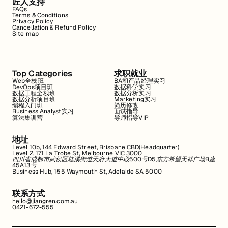
匠人支持
FAQs
Terms & Conditions
Privacy Policy
Cancellation & Refund Policy
Site map
Top Categories
求职就业
Web全栈班
BA和产品经理实习
DevOps项目班
数据科学实习
数据工程全栈班
数据分析实习
数据分析项目班
Marketing实习
编程入门班
简历修改
Business Analyst实习
面试指导
算法集训营
导师指导VIP
地址
Level 10b, 144 Edward Street, Brisbane CBD(Headquarter)
Level 2, 171 La Trobe St, Melbourne VIC 3000
四川省成都市武侯区桂溪街道天府大道中段500号D5东方希望天祥广场B座
45A13号
Business Hub, 155 Waymouth St, Adelaide SA 5000
联系方式
hello@jiangren.com.au
0421-672-555