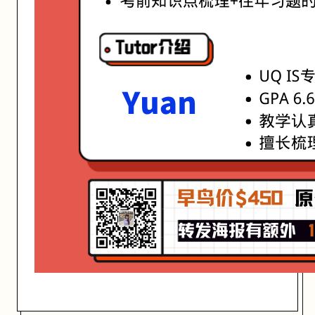
开始日期: 2021/7/27
亮点: Yuan老师，UQ IS专业学霸 GPA 6.6 教学认真细致有耐心 擅长
关联大学:
University of Queensland
关联课程:
Data Analytics for Business
匠人学院提供高质量的IT培训课程和Workshop，帮助学员掌握实用技