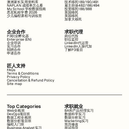
澳洲家长实用资料库
技术移民189/190/491
NAPLAN 成绩单怎么看
雇主担保482/186/494
My School 学校数据指南
投资移民188/888
悉尼私校学费 2026
英国移民
少儿编程课程与训练营
美国移民
加拿大移民
企业合作
求职代理
P3职业孵化器
岗位代投
Enterprise (EN)
职位监控
企业培训
LinkedIn代运营
实习合作
LinkedIn人脉代加
招聘合作
了解P3项目
申请合作
匠人支持
FAQs
Terms & Conditions
Privacy Policy
Cancellation & Refund Policy
Site map
Top Categories
求职就业
Web全栈班
BA和产品经理实习
DevOps项目班
数据科学实习
数据工程全栈班
数据分析实习
数据分析项目班
Marketing实习
编程入门班
简历修改
Business Analyst实习
面试指导