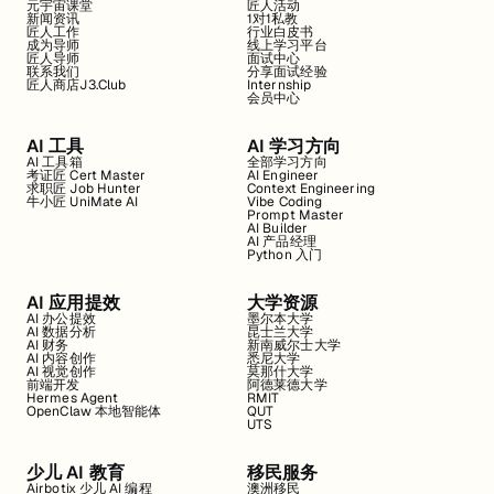
元宇宙课堂
匠人活动
新闻资讯
1对1私教
匠人工作
行业白皮书
成为导师
线上学习平台
匠人导师
面试中心
联系我们
分享面试经验
匠人商店J3.Club
Internship
会员中心
AI 工具
AI 学习方向
AI 工具箱
全部学习方向
考证匠 Cert Master
AI Engineer
求职匠 Job Hunter
Context Engineering
牛小匠 UniMate AI
Vibe Coding
Prompt Master
AI Builder
AI 产品经理
Python 入门
AI 应用提效
大学资源
AI 办公提效
墨尔本大学
AI 数据分析
昆士兰大学
AI 财务
新南威尔士大学
AI 内容创作
悉尼大学
AI 视觉创作
莫那什大学
前端开发
阿德莱德大学
Hermes Agent
RMIT
OpenClaw 本地智能体
QUT
UTS
少儿 AI 教育
移民服务
Airbotix 少儿 AI 编程
澳洲移民