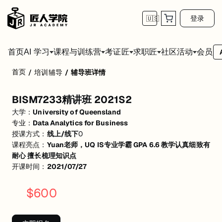
登录
🇺🇸
首页
会员
AI 学习
课程与训练营
考证匠
求职匠
社区活动
首页
/
培训辅导
/
辅导班详情
BISM7233精讲班 2021S2
BISM7233精讲班 2021S2
包含整学期的知识点讲解和考试内容
大学：
University of Queensland
讲解dimendional table、star schema，数据库
考前知识点梳理+往年习题的练习和解答
专业：
Data Analytics for Business
授课方式：
线上/线下
0
课程亮点：
Yuan老师，UQ IS专业学霸 GPA 6.6 教学认真细致有
耐心 擅长梳理知识点
开课时间：
2021/07/27
$
600