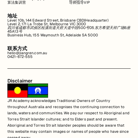
算法集训营
导师指导VIP
地址
Level 10b, 144 Edward Street, Brisbane CBD(Headquarter)
Level 2, 171 La Trobe St, Melbourne VIC 3000
四川省成都市武侯区桂溪街道天府大道中段500号D5东方希望天祥广场B座
45A13号
Business Hub, 155 Waymouth St, Adelaide SA 5000
联系方式
hello@jiangren.com.au
0421-672-555
Disclaimer
JR Academy acknowledges Traditional Owners of Country
throughout Australia and recognises the continuing connection to
lands, waters and communities. We pay our respect to Aboriginal and
Torres Strait Islander cultures; and to Elders past and present.
Aboriginal and Torres Strait Islander peoples should be aware that
this website may contain images or names of people who have since
passed away.