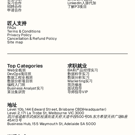
实习合作
LinkedIn人脉代加
招聘合作
了解P3项目
申请合作
匠人支持
FAQs
Terms & Conditions
Privacy Policy
Cancellation & Refund Policy
Site map
Top Categories
求职就业
Web全栈班
BA和产品经理实习
DevOps项目班
数据科学实习
数据工程全栈班
数据分析实习
数据分析项目班
Marketing实习
编程入门班
简历修改
Business Analyst实习
面试指导
算法集训营
导师指导VIP
地址
Level 10b, 144 Edward Street, Brisbane CBD(Headquarter)
Level 2, 171 La Trobe St, Melbourne VIC 3000
四川省成都市武侯区桂溪街道天府大道中段500号D5东方希望天祥广场B座
45A13号
Business Hub, 155 Waymouth St, Adelaide SA 5000