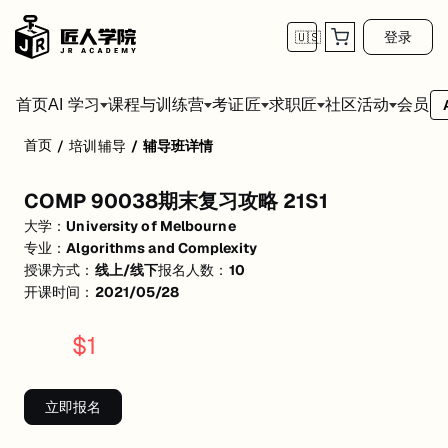
登录
🇺🇸
首页
会员
AI 学习
课程与训练营
考证匠
求职匠
社区活动
首页
/
培训辅导
/
辅导班详情
COMP 90038期末复习攻略 21S1
COMP 90038期末复习攻略 21S1
活动形式: 线上/线下
大学：
University of Melbourne
开始日期: 2021/5/28
专业：
Algorithms and Complexity
授课方式：
线上/线下
报名人数：
10
已有 10 名同学报名参加
开课时间：
2021/05/28
关联大学:
University of Melbourne
$
1
关联课程:
Algorithms and Complexity
匠人学院提供高质量的IT培训课程和Workshop，帮助学员掌握实用技
立即报名