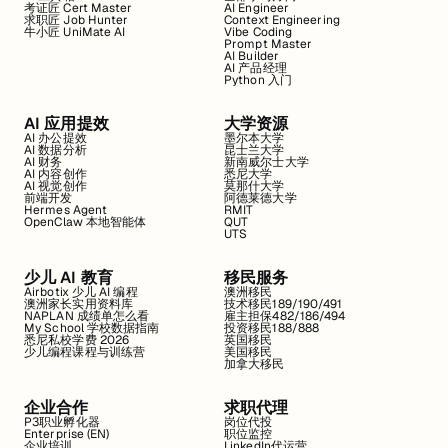
考证匠 Cert Master
AI Engineer
求职匠 Job Hunter
Context Engineering
牛小匠 UniMate AI
Vibe Coding
Prompt Master
AI Builder
AI 产品经理
Python 入门
AI 应用提效
大学资源
AI 办公提效
墨尔本大学
AI 数据分析
昆士兰大学
AI 财务
新南威尔士大学
AI 内容创作
悉尼大学
AI 视觉创作
莫那什大学
前端开发
阿德莱德大学
Hermes Agent
RMIT
OpenClaw 本地智能体
QUT
UTS
少儿 AI 教育
移民服务
Airbotix 少儿 AI 编程
澳洲移民
澳洲家长实用资料库
技术移民189/190/491
NAPLAN 成绩单怎么看
雇主担保482/186/494
My School 学校数据指南
投资移民188/888
悉尼私校学费 2026
英国移民
少儿编程课程与训练营
美国移民
加拿大移民
企业合作
求职代理
P3职业孵化器
岗位代投
Enterprise (EN)
职位监控
企业培训
LinkedIn代运营