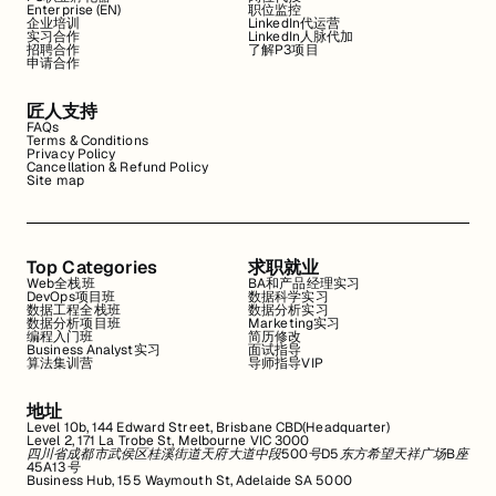
Enterprise (EN)
职位监控
企业培训
LinkedIn代运营
实习合作
LinkedIn人脉代加
招聘合作
了解P3项目
申请合作
匠人支持
FAQs
Terms & Conditions
Privacy Policy
Cancellation & Refund Policy
Site map
Top Categories
求职就业
Web全栈班
BA和产品经理实习
DevOps项目班
数据科学实习
数据工程全栈班
数据分析实习
数据分析项目班
Marketing实习
编程入门班
简历修改
Business Analyst实习
面试指导
算法集训营
导师指导VIP
地址
Level 10b, 144 Edward Street, Brisbane CBD(Headquarter)
Level 2, 171 La Trobe St, Melbourne VIC 3000
四川省成都市武侯区桂溪街道天府大道中段500号D5东方希望天祥广场B座
45A13号
Business Hub, 155 Waymouth St, Adelaide SA 5000