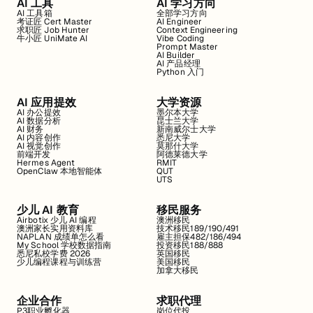
AI 工具
AI 学习方向
AI 工具箱
全部学习方向
考证匠 Cert Master
AI Engineer
求职匠 Job Hunter
Context Engineering
牛小匠 UniMate AI
Vibe Coding
Prompt Master
AI Builder
AI 产品经理
Python 入门
AI 应用提效
大学资源
AI 办公提效
墨尔本大学
AI 数据分析
昆士兰大学
AI 财务
新南威尔士大学
AI 内容创作
悉尼大学
AI 视觉创作
莫那什大学
前端开发
阿德莱德大学
Hermes Agent
RMIT
OpenClaw 本地智能体
QUT
UTS
少儿 AI 教育
移民服务
Airbotix 少儿 AI 编程
澳洲移民
澳洲家长实用资料库
技术移民189/190/491
NAPLAN 成绩单怎么看
雇主担保482/186/494
My School 学校数据指南
投资移民188/888
悉尼私校学费 2026
英国移民
少儿编程课程与训练营
美国移民
加拿大移民
企业合作
求职代理
P3职业孵化器
岗位代投