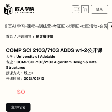
登录
🇺🇸
首页
会员
AI 学习
课程与训练营
考证匠
求职匠
社区活动
首页
/
培训辅导
/
辅导班详情
COMP SCI 2103/7103 ADDS w1-2公开课
COMP SCI 2103/7103 ADDS w1-2公开课
活动形式: 线上
大学：
University of Adelaide
开始日期: 2021/3/12
专业：
COMP SCI 7103/2103 Algorithm Design & Data
Structures
关联大学:
University of Adelaide
授课方式：
线上
0
开课时间：
2021/03/12
关联课程:
COMP SCI 7103/2103 Algorithm Design & Data Structures
匠人学院提供高质量的IT培训课程和Workshop，帮助学员掌握实用技
$
0
立即报名