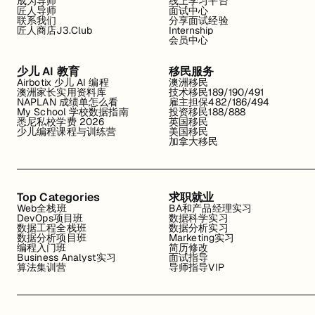
成为导师
线上学习平台
匠人导师
面试中心
联系我们
分享面试经验
匠人商店J3.Club
Internship
会员中心
少儿 AI 教育
移民服务
Airbotix 少儿 AI 编程
澳洲移民
澳洲家长实用资料库
技术移民189/190/491
NAPLAN 成绩单怎么看
雇主担保482/186/494
My School 学校数据指南
投资移民188/888
悉尼私校学费 2026
英国移民
少儿编程课程与训练营
美国移民
加拿大移民
Top Categories
求职就业
Web全栈班
BA和产品经理实习
DevOps项目班
数据科学实习
数据工程全栈班
数据分析实习
数据分析项目班
Marketing实习
编程入门班
简历修改
Business Analyst实习
面试指导
算法集训营
导师指导VIP