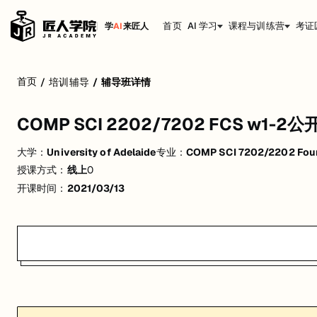
首页
AI 学习
课程与训练营
考证
学
AI
来匠人
COMP SCI 2202/7202 FCS w1-2公开课 21S1
首页
/
培训辅导
/
辅导班详情
活动形式: 线上
COMP SCI 2202/7202 FCS w1-2公
开始日期: 2021/3/13
大学：
University of Adelaide
专业：
COMP SCI 7202/2202 Foun
关联大学:
University of Adelaide
授课方式：
线上
0
关联课程:
COMP SCI 7202/2202 Foundations of Computer Science
开课时间：
2021/03/13
匠人学院提供高质量的IT培训课程和Workshop，帮助学员掌握实用技