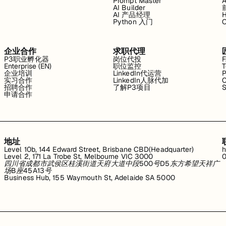
Prompt Master
AI Builder
AI 产品经理
H
Python 入门
企业合作
求职代理
P3职业孵化器
岗位代投
Enterprise (EN)
职位监控
T
企业培训
LinkedIn代运营
P
实习合作
LinkedIn人脉代加
C
招聘合作
了解P3项目
S
申请合作
地址
Level 10b, 144 Edward Street, Brisbane CBD(Headquarter)
h
Level 2, 171 La Trobe St, Melbourne VIC 3000
0
四川省成都市武侯区桂溪街道天府大道中段500号D5东方希望天祥广
场B座45A13号
Business Hub, 155 Waymouth St, Adelaide SA 5000