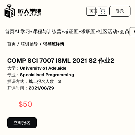
登录
🇺🇸
首页
会员
AI 学习
课程与训练营
考证匠
求职匠
社区活动
首页
/
培训辅导
/
辅导班详情
COMP SCI 7007 ISML 2021 S2 作业2
COMP SCI 7007 ISML 2021 S2 作业2
活动形式: 线上
大学：
University of Adelaide
开始日期: 2021/8/29
专业：
Specialised Programming
授课方式：
线上
报名人数：
3
已有 3 名同学报名参加
开课时间：
2021/08/29
关联大学:
University of Adelaide
$
50
关联课程:
Specialised Programming
匠人学院提供高质量的IT培训课程和Workshop，帮助学员掌握实用技
立即报名