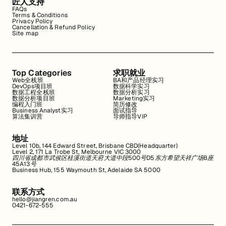
匠人支持
FAQs
Terms & Conditions
Privacy Policy
Cancellation & Refund Policy
Site map
Top Categories
求职就业
Web全栈班
BA和产品经理实习
DevOps项目班
数据科学实习
数据工程全栈班
数据分析实习
数据分析项目班
Marketing实习
编程入门班
简历修改
Business Analyst实习
面试指导
算法集训营
导师指导VIP
地址
Level 10b, 144 Edward Street, Brisbane CBD(Headquarter)
Level 2, 171 La Trobe St, Melbourne VIC 3000
四川省成都市武侯区桂溪街道天府大道中段500号D5东方希望天祥广场B座
45A13号
Business Hub, 155 Waymouth St, Adelaide SA 5000
联系方式
hello@jiangren.com.au
0421-672-555