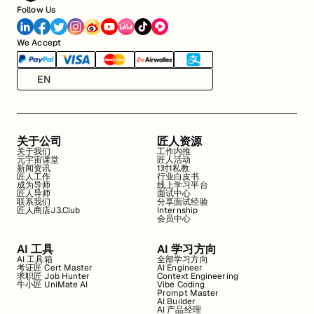
Follow Us
We Accept
EN
关于公司
匠人资源
关于我们
工作内推
元宇宙课堂
匠人活动
新闻资讯
1对1私教
匠人工作
行业白皮书
成为导师
线上学习平台
匠人导师
面试中心
联系我们
分享面试经验
匠人商店J3.Club
Internship
会员中心
AI 工具
AI 学习方向
AI 工具箱
全部学习方向
考证匠 Cert Master
AI Engineer
求职匠 Job Hunter
Context Engineering
牛小匠 UniMate AI
Vibe Coding
Prompt Master
AI Builder
AI 产品经理