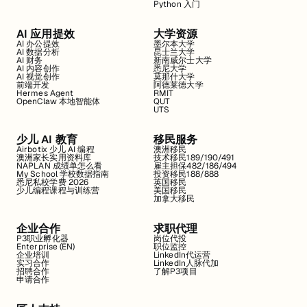
Python 入门
AI 应用提效
大学资源
AI 办公提效
墨尔本大学
AI 数据分析
昆士兰大学
AI 财务
新南威尔士大学
AI 内容创作
悉尼大学
AI 视觉创作
莫那什大学
前端开发
阿德莱德大学
Hermes Agent
RMIT
OpenClaw 本地智能体
QUT
UTS
少儿 AI 教育
移民服务
Airbotix 少儿 AI 编程
澳洲移民
澳洲家长实用资料库
技术移民189/190/491
NAPLAN 成绩单怎么看
雇主担保482/186/494
My School 学校数据指南
投资移民188/888
悉尼私校学费 2026
英国移民
少儿编程课程与训练营
美国移民
加拿大移民
企业合作
求职代理
P3职业孵化器
岗位代投
Enterprise (EN)
职位监控
企业培训
LinkedIn代运营
实习合作
LinkedIn人脉代加
招聘合作
了解P3项目
申请合作