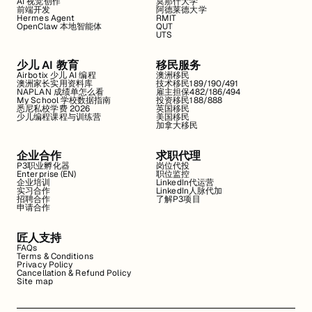
AI 视觉创作
莫那什大学
前端开发
阿德莱德大学
Hermes Agent
RMIT
OpenClaw 本地智能体
QUT
UTS
少儿 AI 教育
移民服务
Airbotix 少儿 AI 编程
澳洲移民
澳洲家长实用资料库
技术移民189/190/491
NAPLAN 成绩单怎么看
雇主担保482/186/494
My School 学校数据指南
投资移民188/888
悉尼私校学费 2026
英国移民
少儿编程课程与训练营
美国移民
加拿大移民
企业合作
求职代理
P3职业孵化器
岗位代投
Enterprise (EN)
职位监控
企业培训
LinkedIn代运营
实习合作
LinkedIn人脉代加
招聘合作
了解P3项目
申请合作
匠人支持
FAQs
Terms & Conditions
Privacy Policy
Cancellation & Refund Policy
Site map