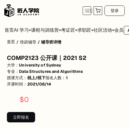
登录
🇺🇸
首页
会员
AI 学习
课程与训练营
考证匠
求职匠
社区活动
首页
/
培训辅导
/
辅导班详情
COMP2123 公开课｜2021 S2
COMP2123 公开课｜2021 S2
活动形式: 线上/线下
大学：
University of Sydney
开始日期: 2021/8/14
专业：
Data Structures and Algorithms
授课方式：
线上/线下
报名人数：
1
已有 1 名同学报名参加
开课时间：
2021/08/14
关联大学:
University of Sydney
$
0
关联课程:
Data Structures and Algorithms
匠人学院提供高质量的IT培训课程和Workshop，帮助学员掌握实用技
立即报名