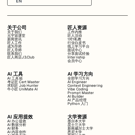
EN
关于公司
匠人资源
关于我们
工作内推
元宇宙课堂
匠人活动
新闻资讯
1对1私教
匠人工作
行业白皮书
成为导师
线上学习平台
匠人导师
面试中心
联系我们
分享面试经验
匠人商店J3.Club
Internship
会员中心
AI 工具
AI 学习方向
AI 工具箱
全部学习方向
考证匠 Cert Master
AI Engineer
求职匠 Job Hunter
Context Engineering
牛小匠 UniMate AI
Vibe Coding
Prompt Master
AI Builder
AI 产品经理
Python 入门
AI 应用提效
大学资源
AI 办公提效
墨尔本大学
AI 数据分析
昆士兰大学
AI 财务
新南威尔士大学
AI 内容创作
悉尼大学