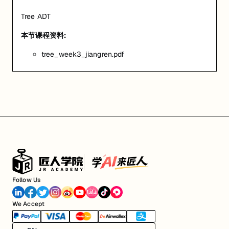
Tree ADT
本节课程资料:
tree_week3_jiangren.pdf
Follow Us
We Accept