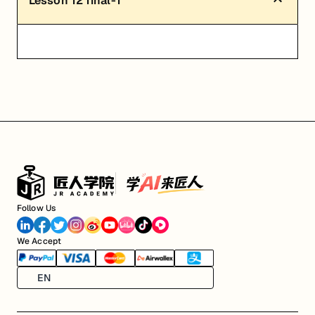
Lesson
12
final-1
Follow Us
We Accept
EN