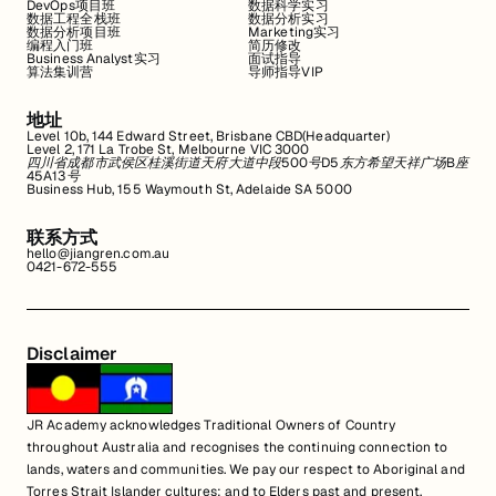
DevOps项目班
数据科学实习
数据工程全栈班
数据分析实习
数据分析项目班
Marketing实习
编程入门班
简历修改
Business Analyst实习
面试指导
算法集训营
导师指导VIP
地址
Level 10b, 144 Edward Street, Brisbane CBD(Headquarter)
Level 2, 171 La Trobe St, Melbourne VIC 3000
四川省成都市武侯区桂溪街道天府大道中段500号D5东方希望天祥广场B座
45A13号
Business Hub, 155 Waymouth St, Adelaide SA 5000
联系方式
hello@jiangren.com.au
0421-672-555
Disclaimer
JR Academy acknowledges Traditional Owners of Country
throughout Australia and recognises the continuing connection to
lands, waters and communities. We pay our respect to Aboriginal and
Torres Strait Islander cultures; and to Elders past and present.