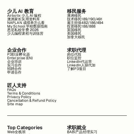
少儿 AI 教育
移民服务
Airbotix 少儿 AI 编程
澳洲移民
澳洲家长实用资料库
技术移民189/190/491
NAPLAN 成绩单怎么看
雇主担保482/186/494
My School 学校数据指南
投资移民188/888
悉尼私校学费 2026
英国移民
少儿编程课程与训练营
美国移民
加拿大移民
企业合作
求职代理
P3职业孵化器
岗位代投
Enterprise (EN)
职位监控
企业培训
LinkedIn代运营
实习合作
LinkedIn人脉代加
招聘合作
了解P3项目
申请合作
匠人支持
FAQs
Terms & Conditions
Privacy Policy
Cancellation & Refund Policy
Site map
Top Categories
求职就业
Web全栈班
BA和产品经理实习