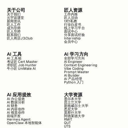
关于公司
匠人资源
关于我们
工作内推
元宇宙课堂
匠人活动
新闻资讯
1对1私教
匠人工作
行业白皮书
成为导师
线上学习平台
匠人导师
面试中心
联系我们
分享面试经验
匠人商店J3.Club
Internship
会员中心
AI 工具
AI 学习方向
AI 工具箱
全部学习方向
考证匠 Cert Master
AI Engineer
求职匠 Job Hunter
Context Engineering
牛小匠 UniMate AI
Vibe Coding
Prompt Master
AI Builder
AI 产品经理
Python 入门
AI 应用提效
大学资源
AI 办公提效
墨尔本大学
AI 数据分析
昆士兰大学
AI 财务
新南威尔士大学
AI 内容创作
悉尼大学
AI 视觉创作
莫那什大学
前端开发
阿德莱德大学
Hermes Agent
RMIT
OpenClaw 本地智能体
QUT
UTS