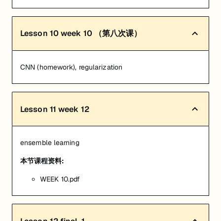
Lesson
10
week 10 （第八次课）
CNN (homework), regularization
Lesson
11
week 12
ensemble learning
本节课程资料:
WEEK 10.pdf