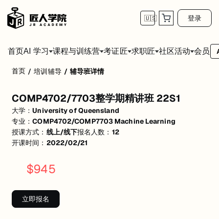
登录
🇺🇸
首页
会员
AI 学习
课程与训练营
考证匠
求职匠
社区活动
首页
/
培训辅导
/
辅导班详情
COMP4702/7703整学期精讲班 22S1
COMP4702/7703整学期精讲班 22S1
活动形式: 线上/线下
大学：
University of Queensland
开始日期: 2022/2/21
专业：
COMP4702/COMP7703 Machine Learning
授课方式：
线上/线下
报名人数：
12
已有 12 名同学报名参加
开课时间：
2022/02/21
关联大学:
University of Queensland
$
945
关联课程:
COMP4702/COMP7703 Machine Learning
匠人学院提供高质量的IT培训课程和Workshop，帮助学员掌握实用技
立即报名