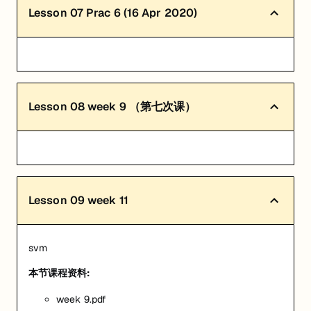
Lesson
07
Prac 6 (16 Apr 2020)
Lesson
08
week 9 （第七次课）
Lesson
09
week 11
svm
本节课程资料:
week 9.pdf