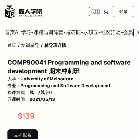
登录
🇺🇸
首页
会员
AI 学习
课程与训练营
考证匠
求职匠
社区活动
首页
/
培训辅导
/
辅导班详情
COMP90041 Programming and software 
COMP90041 Programming and software
活动形式: 线上/线下
development 期末冲刺班
开始日期: 2021/5/13
大学：
University of Melbourne
专业：
Programming and Software Development
关联大学:
University of Melbourne
授课方式：
线上/线下
0
关联课程:
Programming and Software Development
开课时间：
2021/05/13
匠人学院提供高质量的IT培训课程和Workshop，帮助学员掌握实用技
$
139
立即报名