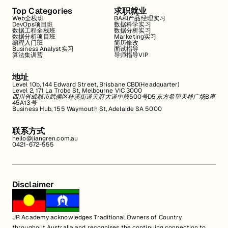
Top Categories
求职就业
Web全栈班
BA和产品经理实习
DevOps项目班
数据科学实习
数据工程全栈班
数据分析实习
数据分析项目班
Marketing实习
编程入门班
简历修改
Business Analyst实习
面试指导
算法集训营
导师指导VIP
地址
Level 10b, 144 Edward Street, Brisbane CBD(Headquarter)
Level 2, 171 La Trobe St, Melbourne VIC 3000
四川省成都市武侯区桂溪街道天府大道中段500号D5东方希望天祥广场B座
45A13号
Business Hub, 155 Waymouth St, Adelaide SA 5000
联系方式
hello@jiangren.com.au
0421-672-555
Disclaimer
JR Academy acknowledges Traditional Owners of Country
throughout Australia and recognises the continuing connection to