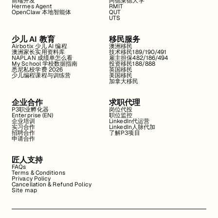
前端开发
阿德莱德大学
Hermes Agent
RMIT
OpenClaw 本地智能体
QUT
UTS
少儿 AI 教育
移民服务
Airbotix 少儿 AI 编程
澳洲移民
澳洲家长实用资料库
技术移民189/190/491
NAPLAN 成绩单怎么看
雇主担保482/186/494
My School 学校数据指南
投资移民188/888
悉尼私校学费 2026
英国移民
少儿编程课程与训练营
美国移民
加拿大移民
企业合作
求职代理
P3职业孵化器
岗位代投
Enterprise (EN)
职位监控
企业培训
LinkedIn代运营
实习合作
LinkedIn人脉代加
招聘合作
了解P3项目
申请合作
匠人支持
FAQs
Terms & Conditions
Privacy Policy
Cancellation & Refund Policy
Site map