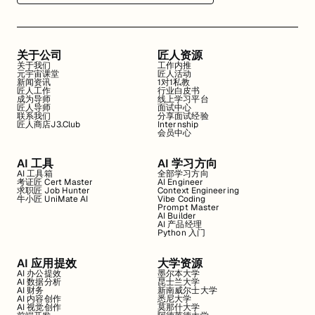
关于公司
匠人资源
关于我们
工作内推
元宇宙课堂
匠人活动
新闻资讯
1对1私教
匠人工作
行业白皮书
成为导师
线上学习平台
匠人导师
面试中心
联系我们
分享面试经验
匠人商店J3.Club
Internship
会员中心
AI 工具
AI 学习方向
AI 工具箱
全部学习方向
考证匠 Cert Master
AI Engineer
求职匠 Job Hunter
Context Engineering
牛小匠 UniMate AI
Vibe Coding
Prompt Master
AI Builder
AI 产品经理
Python 入门
AI 应用提效
大学资源
AI 办公提效
墨尔本大学
AI 数据分析
昆士兰大学
AI 财务
新南威尔士大学
AI 内容创作
悉尼大学
AI 视觉创作
莫那什大学