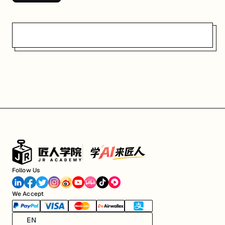
Follow Us
We Accept
EN