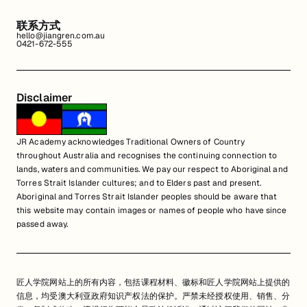
联系方式
hello@jiangren.com.au
0421-672-555
Disclaimer
JR Academy acknowledges Traditional Owners of Country
throughout Australia and recognises the continuing connection to
lands, waters and communities. We pay our respect to Aboriginal and
Torres Strait Islander cultures; and to Elders past and present.
Aboriginal and Torres Strait Islander peoples should be aware that
this website may contain images or names of people who have since
passed away.
匠人学院网站上的所有内容，包括课程材料、徽标和匠人学院网站上提供的
信息，均受澳大利亚政府知识产权法的保护。严禁未经授权使用、销售、分