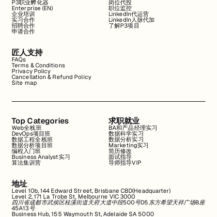
P3职业孵化器
岗位代投
Enterprise (EN)
职位监控
企业培训
LinkedIn代运营
实习合作
LinkedIn人脉代加
招聘合作
了解P3项目
申请合作
匠人支持
FAQs
Terms & Conditions
Privacy Policy
Cancellation & Refund Policy
Site map
Top Categories
求职就业
Web全栈班
BA和产品经理实习
DevOps项目班
数据科学实习
数据工程全栈班
数据分析实习
数据分析项目班
Marketing实习
编程入门班
简历修改
Business Analyst实习
面试指导
算法集训营
导师指导VIP
地址
Level 10b, 144 Edward Street, Brisbane CBD(Headquarter)
Level 2, 171 La Trobe St, Melbourne VIC 3000
四川省成都市武侯区桂溪街道天府大道中段500号D5东方希望天祥广场B座
45A13号
Business Hub, 155 Waymouth St, Adelaide SA 5000