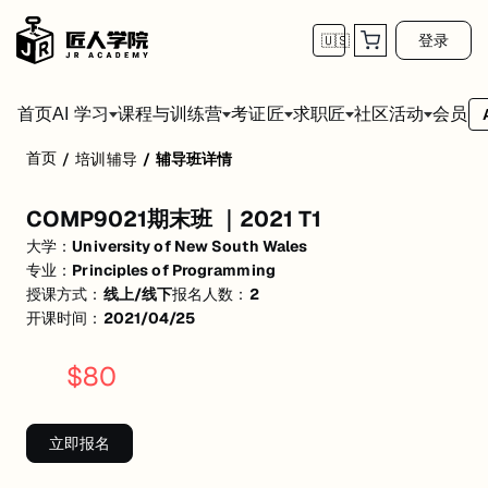
登录
🇺🇸
首页
会员
AI 学习
课程与训练营
考证匠
求职匠
社区活动
首页
/
培训辅导
/
辅导班详情
COMP9021期末班 ｜2021 T1
COMP9021期末班 ｜2021 T1
UNSW9021期末班
大学：
University of New South Wales
活动形式: 线上/线下
专业：
Principles of Programming
授课方式：
线上/线下
报名人数：
2
开始日期: 2021/4/25
开课时间：
2021/04/25
已有 2 名同学报名参加
$
80
关联大学:
University of New South Wales
关联课程:
Principles of Programming
立即报名
匠人学院提供高质量的IT培训课程和Workshop，帮助学员掌握实用技