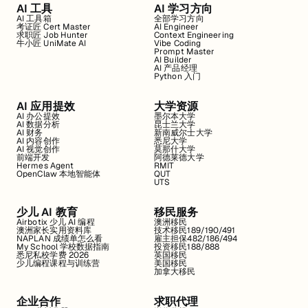
AI 工具
AI 学习方向
AI 工具箱
全部学习方向
考证匠 Cert Master
AI Engineer
求职匠 Job Hunter
Context Engineering
牛小匠 UniMate AI
Vibe Coding
Prompt Master
AI Builder
AI 产品经理
Python 入门
AI 应用提效
大学资源
AI 办公提效
墨尔本大学
AI 数据分析
昆士兰大学
AI 财务
新南威尔士大学
AI 内容创作
悉尼大学
AI 视觉创作
莫那什大学
前端开发
阿德莱德大学
Hermes Agent
RMIT
OpenClaw 本地智能体
QUT
UTS
少儿 AI 教育
移民服务
Airbotix 少儿 AI 编程
澳洲移民
澳洲家长实用资料库
技术移民189/190/491
NAPLAN 成绩单怎么看
雇主担保482/186/494
My School 学校数据指南
投资移民188/888
悉尼私校学费 2026
英国移民
少儿编程课程与训练营
美国移民
加拿大移民
企业合作
求职代理