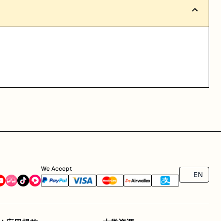
We Accept
EN