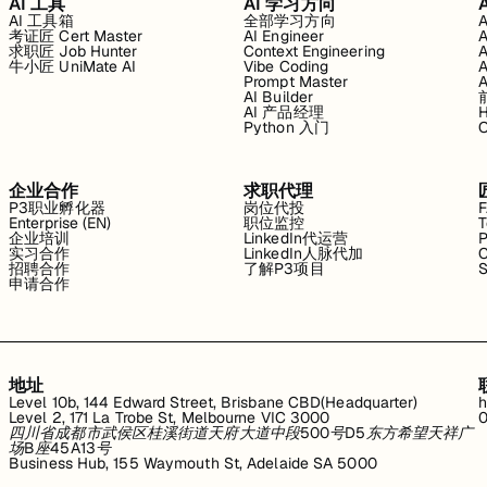
AI 工具
AI 学习方向
AI 工具箱
全部学习方向
考证匠 Cert Master
AI Engineer
求职匠 Job Hunter
Context Engineering
牛小匠 UniMate AI
Vibe Coding
Prompt Master
AI Builder
AI 产品经理
H
Python 入门
企业合作
求职代理
P3职业孵化器
岗位代投
Enterprise (EN)
职位监控
T
企业培训
LinkedIn代运营
P
实习合作
LinkedIn人脉代加
C
招聘合作
了解P3项目
S
申请合作
地址
Level 10b, 144 Edward Street, Brisbane CBD(Headquarter)
h
Level 2, 171 La Trobe St, Melbourne VIC 3000
0
四川省成都市武侯区桂溪街道天府大道中段500号D5东方希望天祥广
场B座45A13号
Business Hub, 155 Waymouth St, Adelaide SA 5000