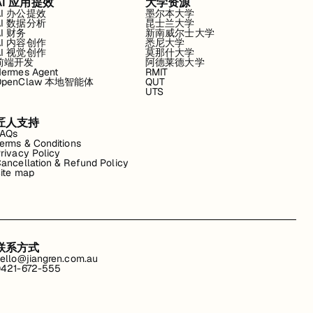
AI 应用提效
大学资源
AI 办公提效
墨尔本大学
AI 数据分析
昆士兰大学
AI 财务
新南威尔士大学
AI 内容创作
悉尼大学
AI 视觉创作
莫那什大学
前端开发
阿德莱德大学
ermes Agent
RMIT
OpenClaw 本地智能体
QUT
UTS
匠人支持
FAQs
erms & Conditions
rivacy Policy
ancellation & Refund Policy
ite map
联系方式
ello@jiangren.com.au
421-672-555