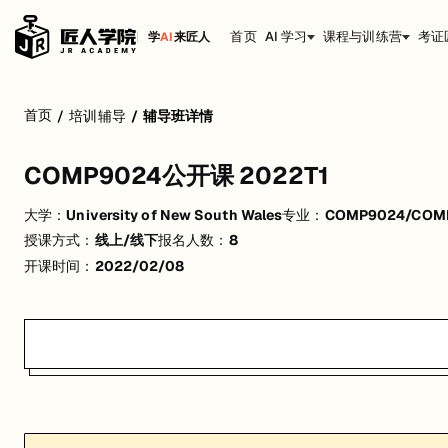
首页
AI 学习
课程与训练营
考证
学
AI
来匠人
COMP9024公开课 2022T1
首页
/
培训辅导
/
辅导班详情
活动形式: 线上/线下
COMP9024公开课 2022T1
开始日期: 2022/2/8
大学：
University of New South Wales
专业：
COMP9024/COMP25
已有 8 名同学报名参加
授课方式：
线上/线下
报名人数：
8
关联大学:
University of New South Wales
开课时间：
2022/02/08
关联课程:
COMP9024/COMP2521 Data Structures and Algorithms
匠人学院提供高质量的IT培训课程和Workshop，帮助学员掌握实用技