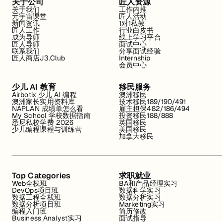
关于公司
匠人资源
关于我们
工作内推
元宇宙课堂
匠人活动
新闻资讯
1对1私教
匠人工作
行业白皮书
成为导师
线上学习平台
匠人导师
面试中心
联系我们
分享面试经验
匠人商店J3.Club
Internship
会员中心
少儿 AI 教育
移民服务
Airbotix 少儿 AI 编程
澳洲移民
澳洲家长实用资料库
技术移民189/190/491
NAPLAN 成绩单怎么看
雇主担保482/186/494
My School 学校数据指南
投资移民188/888
悉尼私校学费 2026
英国移民
少儿编程课程与训练营
美国移民
加拿大移民
Top Categories
求职就业
Web全栈班
BA和产品经理实习
DevOps项目班
数据科学实习
数据工程全栈班
数据分析实习
数据分析项目班
Marketing实习
编程入门班
简历修改
Business Analyst实习
面试指导