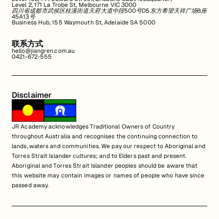
Level 2, 171 La Trobe St, Melbourne VIC 3000
四川省成都市武侯区桂溪街道天府大道中段500号D5东方希望天祥广场B座
45A13号
Business Hub, 155 Waymouth St, Adelaide SA 5000
联系方式
hello@jiangren.com.au
0421-672-555
Disclaimer
JR Academy acknowledges Traditional Owners of Country
throughout Australia and recognises the continuing connection to
lands, waters and communities. We pay our respect to Aboriginal and
Torres Strait Islander cultures; and to Elders past and present.
Aboriginal and Torres Strait Islander peoples should be aware that
this website may contain images or names of people who have since
passed away.