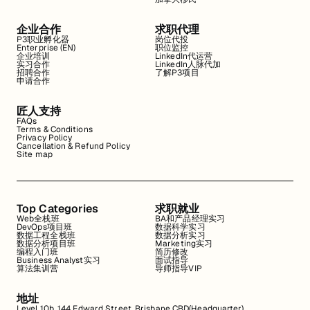
企业合作
求职代理
P3职业孵化器
岗位代投
Enterprise (EN)
职位监控
企业培训
LinkedIn代运营
实习合作
LinkedIn人脉代加
招聘合作
了解P3项目
申请合作
匠人支持
FAQs
Terms & Conditions
Privacy Policy
Cancellation & Refund Policy
Site map
Top Categories
求职就业
Web全栈班
BA和产品经理实习
DevOps项目班
数据科学实习
数据工程全栈班
数据分析实习
数据分析项目班
Marketing实习
编程入门班
简历修改
Business Analyst实习
面试指导
算法集训营
导师指导VIP
地址
Level 10b, 144 Edward Street, Brisbane CBD(Headquarter)