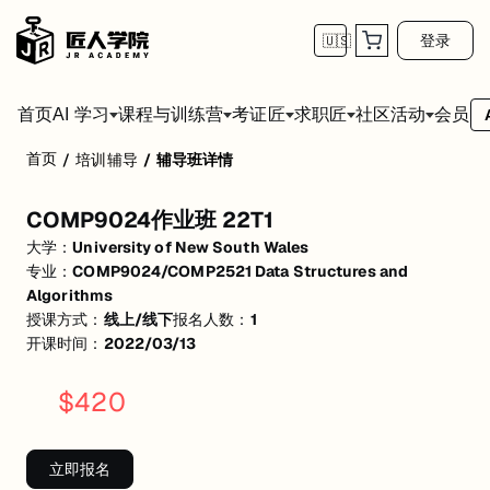
登录
🇺🇸
首页
会员
AI 学习
课程与训练营
考证匠
求职匠
社区活动
首页
/
培训辅导
/
辅导班详情
COMP9024作业班 22T1
COMP9024作业班 22T1
活动形式: 线上/线下
大学：
University of New South Wales
开始日期: 2022/3/13
专业：
COMP9024/COMP2521 Data Structures and
Algorithms
已有 1 名同学报名参加
授课方式：
线上/线下
报名人数：
1
开课时间：
2022/03/13
关联大学:
University of New South Wales
关联课程:
COMP9024/COMP2521 Data Structures and Algorithms
$
420
匠人学院提供高质量的IT培训课程和Workshop，帮助学员掌握实用技
立即报名