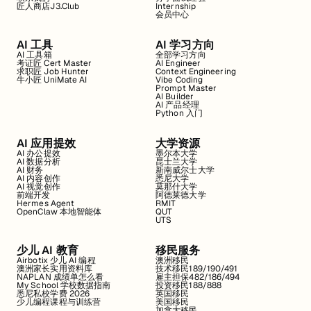
匠人商店J3.Club
Internship
会员中心
AI 工具
AI 学习方向
AI 工具箱
全部学习方向
考证匠 Cert Master
AI Engineer
求职匠 Job Hunter
Context Engineering
牛小匠 UniMate AI
Vibe Coding
Prompt Master
AI Builder
AI 产品经理
Python 入门
AI 应用提效
大学资源
AI 办公提效
墨尔本大学
AI 数据分析
昆士兰大学
AI 财务
新南威尔士大学
AI 内容创作
悉尼大学
AI 视觉创作
莫那什大学
前端开发
阿德莱德大学
Hermes Agent
RMIT
OpenClaw 本地智能体
QUT
UTS
少儿 AI 教育
移民服务
Airbotix 少儿 AI 编程
澳洲移民
澳洲家长实用资料库
技术移民189/190/491
NAPLAN 成绩单怎么看
雇主担保482/186/494
My School 学校数据指南
投资移民188/888
悉尼私校学费 2026
英国移民
少儿编程课程与训练营
美国移民
加拿大移民