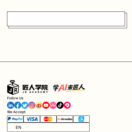
Follow Us
We Accept
EN