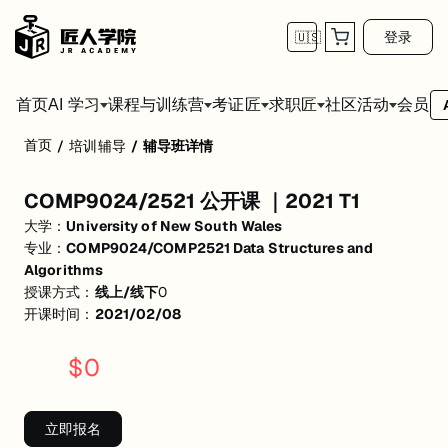
登录
🇺🇸
首页
会员
AI 学习
课程与训练营
考证匠
求职匠
社区活动
首页
/
培训辅导
/
辅导班详情
COMP9024/2521 公开课 ｜2021 T1
COMP9024/2521 公开课 ｜2021 T1
活动形式: 线上/线下
大学：
University of New South Wales
开始日期: 2021/2/8
专业：
COMP9024/COMP2521 Data Structures and
Algorithms
关联大学:
University of New South Wales
授课方式：
线上/线下
0
开课时间：
2021/02/08
关联课程:
COMP9024/COMP2521 Data Structures and Algorithms
匠人学院提供高质量的IT培训课程和Workshop，帮助学员掌握实用技
$
0
立即报名