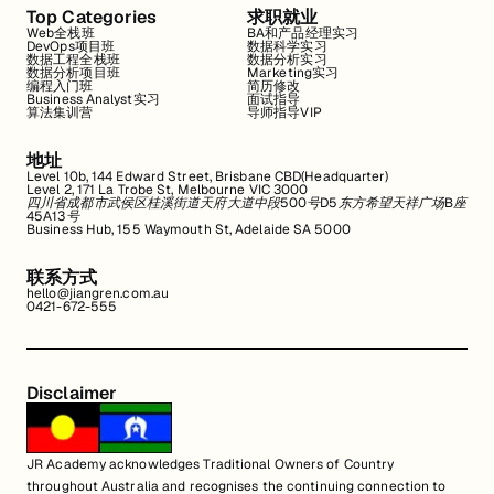
Top Categories
求职就业
Web全栈班
BA和产品经理实习
DevOps项目班
数据科学实习
数据工程全栈班
数据分析实习
数据分析项目班
Marketing实习
编程入门班
简历修改
Business Analyst实习
面试指导
算法集训营
导师指导VIP
地址
Level 10b, 144 Edward Street, Brisbane CBD(Headquarter)
Level 2, 171 La Trobe St, Melbourne VIC 3000
四川省成都市武侯区桂溪街道天府大道中段500号D5东方希望天祥广场B座
45A13号
Business Hub, 155 Waymouth St, Adelaide SA 5000
联系方式
hello@jiangren.com.au
0421-672-555
Disclaimer
JR Academy acknowledges Traditional Owners of Country
throughout Australia and recognises the continuing connection to