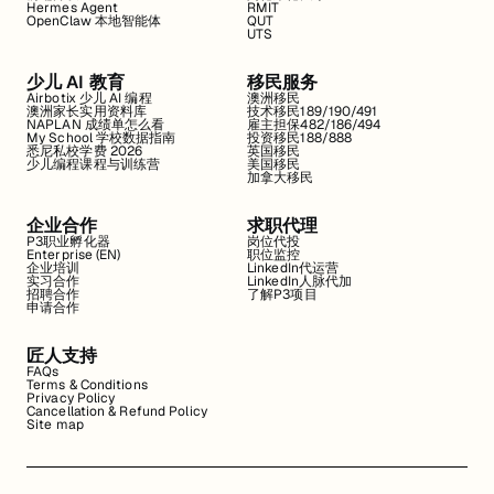
Hermes Agent
RMIT
OpenClaw 本地智能体
QUT
UTS
少儿 AI 教育
移民服务
Airbotix 少儿 AI 编程
澳洲移民
澳洲家长实用资料库
技术移民189/190/491
NAPLAN 成绩单怎么看
雇主担保482/186/494
My School 学校数据指南
投资移民188/888
悉尼私校学费 2026
英国移民
少儿编程课程与训练营
美国移民
加拿大移民
企业合作
求职代理
P3职业孵化器
岗位代投
Enterprise (EN)
职位监控
企业培训
LinkedIn代运营
实习合作
LinkedIn人脉代加
招聘合作
了解P3项目
申请合作
匠人支持
FAQs
Terms & Conditions
Privacy Policy
Cancellation & Refund Policy
Site map