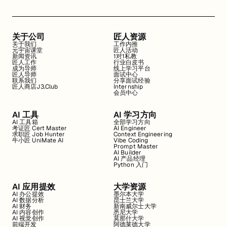
关于公司
匠人资源
关于我们
工作内推
元宇宙课堂
匠人活动
新闻资讯
1对1私教
匠人工作
行业白皮书
成为导师
线上学习平台
匠人导师
面试中心
联系我们
分享面试经验
匠人商店J3.Club
Internship
会员中心
AI 工具
AI 学习方向
AI 工具箱
全部学习方向
考证匠 Cert Master
AI Engineer
求职匠 Job Hunter
Context Engineering
牛小匠 UniMate AI
Vibe Coding
Prompt Master
AI Builder
AI 产品经理
Python 入门
AI 应用提效
大学资源
AI 办公提效
墨尔本大学
AI 数据分析
昆士兰大学
AI 财务
新南威尔士大学
AI 内容创作
悉尼大学
AI 视觉创作
莫那什大学
前端开发
阿德莱德大学