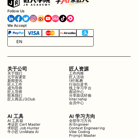
Follow Us
We Accept
EN
关于公司
匠人资源
关于我们
工作内推
元宇宙课堂
匠人活动
新闻资讯
1对1私教
匠人工作
行业白皮书
成为导师
线上学习平台
匠人导师
面试中心
联系我们
分享面试经验
匠人商店J3.Club
Internship
会员中心
AI 工具
AI 学习方向
AI 工具箱
全部学习方向
考证匠 Cert Master
AI Engineer
求职匠 Job Hunter
Context Engineering
牛小匠 UniMate AI
Vibe Coding
Prompt Master