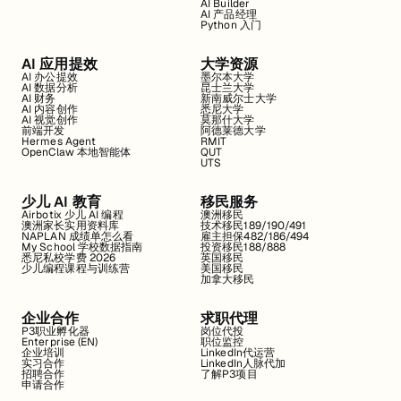
AI Builder
AI 产品经理
Python 入门
AI 应用提效
大学资源
AI 办公提效
墨尔本大学
AI 数据分析
昆士兰大学
AI 财务
新南威尔士大学
AI 内容创作
悉尼大学
AI 视觉创作
莫那什大学
前端开发
阿德莱德大学
Hermes Agent
RMIT
OpenClaw 本地智能体
QUT
UTS
少儿 AI 教育
移民服务
Airbotix 少儿 AI 编程
澳洲移民
澳洲家长实用资料库
技术移民189/190/491
NAPLAN 成绩单怎么看
雇主担保482/186/494
My School 学校数据指南
投资移民188/888
悉尼私校学费 2026
英国移民
少儿编程课程与训练营
美国移民
加拿大移民
企业合作
求职代理
P3职业孵化器
岗位代投
Enterprise (EN)
职位监控
企业培训
LinkedIn代运营
实习合作
LinkedIn人脉代加
招聘合作
了解P3项目
申请合作