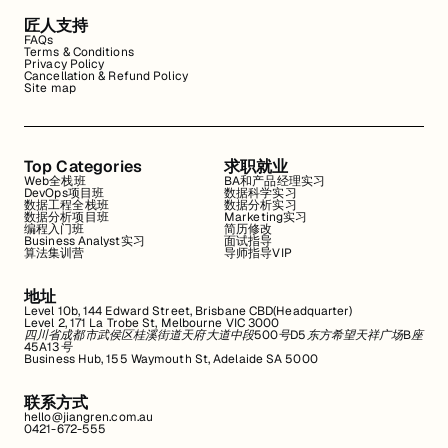
匠人支持
FAQs
Terms & Conditions
Privacy Policy
Cancellation & Refund Policy
Site map
Top Categories
求职就业
Web全栈班
BA和产品经理实习
DevOps项目班
数据科学实习
数据工程全栈班
数据分析实习
数据分析项目班
Marketing实习
编程入门班
简历修改
Business Analyst实习
面试指导
算法集训营
导师指导VIP
地址
Level 10b, 144 Edward Street, Brisbane CBD(Headquarter)
Level 2, 171 La Trobe St, Melbourne VIC 3000
四川省成都市武侯区桂溪街道天府大道中段500号D5东方希望天祥广场B座
45A13号
Business Hub, 155 Waymouth St, Adelaide SA 5000
联系方式
hello@jiangren.com.au
0421-672-555