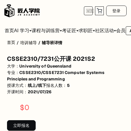
登录
🇺🇸
首页
会员
AI 学习
课程与训练营
考证匠
求职匠
社区活动
首页
/
培训辅导
/
辅导班详情
CSSE2310/7231公开课 2021S2
CSSE2310/7231公开课 2021S2
活动形式: 线上/线下
大学：
University of Queensland
开始日期: 2021/7/26
专业：
CSSE2310/CSSE7231 Computer Systems
Principles and Programming
已有 5 名同学报名参加
授课方式：
线上/线下
报名人数：
5
开课时间：
2021/07/26
关联大学:
University of Queensland
关联课程:
CSSE2310/CSSE7231 Computer Systems Principles and P
$
0
匠人学院提供高质量的IT培训课程和Workshop，帮助学员掌握实用技
立即报名