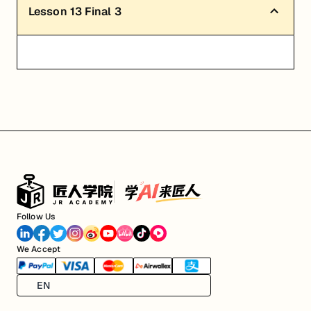
Lesson
13
Final 3
Follow Us
We Accept
EN