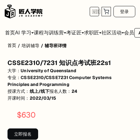
登录
🇺🇸
首页
会员
AI 学习
课程与训练营
考证匠
求职匠
社区活动
首页
/
培训辅导
/
辅导班详情
CSSE2310/7231 知识点考试班22s1
CSSE2310/7231 知识点考试班22s1
活动形式: 线上/线下
大学：
University of Queensland
开始日期: 2022/3/15
专业：
CSSE2310/CSSE7231 Computer Systems
Principles and Programming
已有 24 名同学报名参加
授课方式：
线上/线下
报名人数：
24
开课时间：
2022/03/15
关联大学:
University of Queensland
关联课程:
CSSE2310/CSSE7231 Computer Systems Principles and P
$
630
匠人学院提供高质量的IT培训课程和Workshop，帮助学员掌握实用技
立即报名