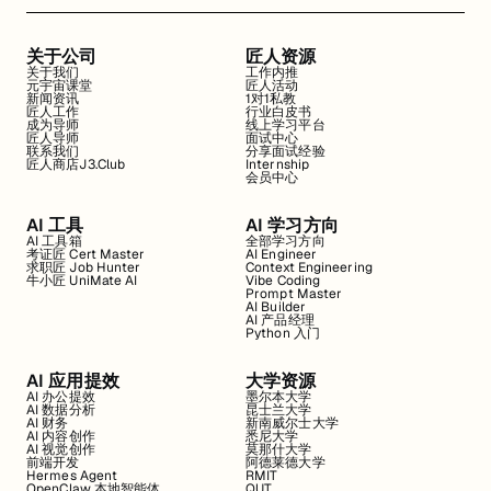
关于公司
匠人资源
关于我们
工作内推
元宇宙课堂
匠人活动
新闻资讯
1对1私教
匠人工作
行业白皮书
成为导师
线上学习平台
匠人导师
面试中心
联系我们
分享面试经验
匠人商店J3.Club
Internship
会员中心
AI 工具
AI 学习方向
AI 工具箱
全部学习方向
考证匠 Cert Master
AI Engineer
求职匠 Job Hunter
Context Engineering
牛小匠 UniMate AI
Vibe Coding
Prompt Master
AI Builder
AI 产品经理
Python 入门
AI 应用提效
大学资源
AI 办公提效
墨尔本大学
AI 数据分析
昆士兰大学
AI 财务
新南威尔士大学
AI 内容创作
悉尼大学
AI 视觉创作
莫那什大学
前端开发
阿德莱德大学
Hermes Agent
RMIT
OpenClaw 本地智能体
QUT