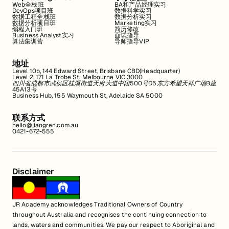
Web全栈班
BA和产品经理实习
DevOps项目班
数据科学实习
数据工程全栈班
数据分析实习
数据分析项目班
Marketing实习
编程入门班
简历修改
Business Analyst实习
面试指导
算法集训营
导师指导VIP
地址
Level 10b, 144 Edward Street, Brisbane CBD(Headquarter)
Level 2, 171 La Trobe St, Melbourne VIC 3000
四川省成都市武侯区桂溪街道天府大道中段500号D5东方希望天祥广场B座
45A13号
Business Hub, 155 Waymouth St, Adelaide SA 5000
联系方式
hello@jiangren.com.au
0421-672-555
Disclaimer
JR Academy acknowledges Traditional Owners of Country
throughout Australia and recognises the continuing connection to
lands, waters and communities. We pay our respect to Aboriginal and