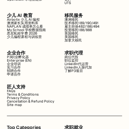
UTS
少儿 AI 教育
移民服务
Airbotix 少儿 AI 编程
澳洲移民
澳洲家长实用资料库
技术移民189/190/491
NAPLAN 成绩单怎么看
雇主担保482/186/494
My School 学校数据指南
投资移民188/888
悉尼私校学费 2026
英国移民
少儿编程课程与训练营
美国移民
加拿大移民
企业合作
求职代理
P3职业孵化器
岗位代投
Enterprise (EN)
职位监控
企业培训
LinkedIn代运营
实习合作
LinkedIn人脉代加
招聘合作
了解P3项目
申请合作
匠人支持
FAQs
Terms & Conditions
Privacy Policy
Cancellation & Refund Policy
Site map
Top Categories
求职就业