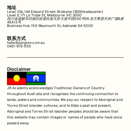
地址
Level 10b, 144 Edward Street, Brisbane CBD(Headquarter)
Level 2, 171 La Trobe St, Melbourne VIC 3000
四川省成都市武侯区桂溪街道天府大道中段500号D5东方希望天祥广场B座
45A13号
Business Hub, 155 Waymouth St, Adelaide SA 5000
联系方式
hello@jiangren.com.au
0421-672-555
Disclaimer
JR Academy acknowledges Traditional Owners of Country
throughout Australia and recognises the continuing connection to
lands, waters and communities. We pay our respect to Aboriginal and
Torres Strait Islander cultures; and to Elders past and present.
Aboriginal and Torres Strait Islander peoples should be aware that
this website may contain images or names of people who have since
passed away.