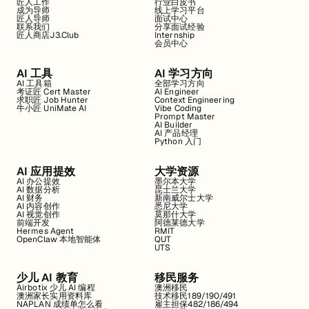
匠人工作
行业白皮书
成为导师
线上学习平台
匠人导师
面试中心
联系我们
分享面试经验
匠人商店J3.Club
Internship
会员中心
AI 工具
AI 学习方向
AI 工具箱
全部学习方向
考证匠 Cert Master
AI Engineer
求职匠 Job Hunter
Context Engineering
牛小匠 UniMate AI
Vibe Coding
Prompt Master
AI Builder
AI 产品经理
Python 入门
AI 应用提效
大学资源
AI 办公提效
墨尔本大学
AI 数据分析
昆士兰大学
AI 财务
新南威尔士大学
AI 内容创作
悉尼大学
AI 视觉创作
莫那什大学
前端开发
阿德莱德大学
Hermes Agent
RMIT
OpenClaw 本地智能体
QUT
UTS
少儿 AI 教育
移民服务
Airbotix 少儿 AI 编程
澳洲移民
澳洲家长实用资料库
技术移民189/190/491
NAPLAN 成绩单怎么看
雇主担保482/186/494