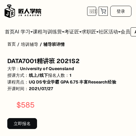
登录
🇺🇸
首页
会员
AI 学习
课程与训练营
考证匠
求职匠
社区活动
首页
/
培训辅导
/
辅导班详情
DATA7001精讲班 2021S2
DATA7001精讲班 2021S2
Data Thinking方法讲解
大学：
University of Queensland
Data Structure分类介绍
Data Cleaning以及Imputation理解和应用
授课方式：
线上/线下
报名人数：
1
数据模型训练以及分析
课程亮点：
UQ DS专业学霸 GPA 6.75 丰富Research经验
Data Visualization
开课时间：
2021/07/27
期中冲刺复习，历年经典例题，巩固知识点和易错题
$
585
立即报名