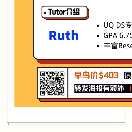
活动形式: 线上/线下
开始日期: 2021/7/27
已有 1 名同学报名参加
亮点: UQ DS专业学霸 GPA 6.75 丰富Research经验
关联大学:
University of Queensland
匠人学院提供高质量的IT培训课程和Workshop，帮助学员掌握实用技