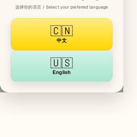
选择你的语言 / Select your preferred language
🇨🇳
中文
🇺🇸
English