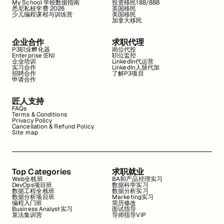
My School 学校数据指南
投资移民188/888
悉尼私校学费 2026
英国移民
少儿编程课程与训练营
美国移民
加拿大移民
企业合作
求职代理
P3职业孵化器
岗位代投
Enterprise (EN)
职位监控
企业培训
LinkedIn代运营
实习合作
LinkedIn人脉代加
招聘合作
了解P3项目
申请合作
匠人支持
FAQs
Terms & Conditions
Privacy Policy
Cancellation & Refund Policy
Site map
Top Categories
求职就业
Web全栈班
BA和产品经理实习
DevOps项目班
数据科学实习
数据工程全栈班
数据分析实习
数据分析项目班
Marketing实习
编程入门班
简历修改
Business Analyst实习
面试指导
算法集训营
导师指导VIP