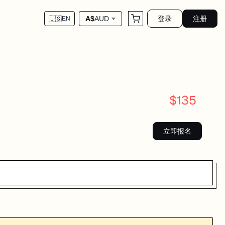
登录
注册
A$
AUD
🇺🇸
EN
$
135
立即报名