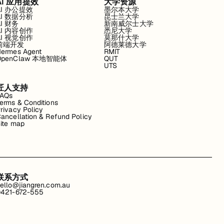
AI 应用提效
大学资源
AI 办公提效
墨尔本大学
AI 数据分析
昆士兰大学
AI 财务
新南威尔士大学
AI 内容创作
悉尼大学
AI 视觉创作
莫那什大学
前端开发
阿德莱德大学
ermes Agent
RMIT
OpenClaw 本地智能体
QUT
UTS
匠人支持
FAQs
erms & Conditions
rivacy Policy
ancellation & Refund Policy
ite map
联系方式
ello@jiangren.com.au
421-672-555