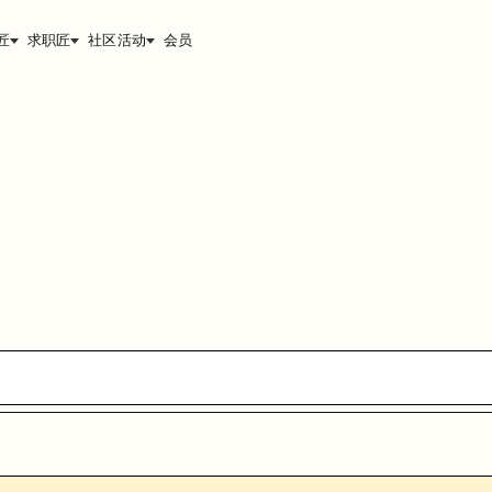
匠
求职匠
社区活动
会员
能，提升职业竞争力。