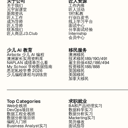
关于公司
匠人资源
关于我们
工作内推
元宇宙课堂
匠人活动
新闻资讯
1对1私教
匠人工作
行业白皮书
成为导师
线上学习平台
匠人导师
面试中心
联系我们
分享面试经验
匠人商店J3.Club
Internship
会员中心
少儿 AI 教育
移民服务
Airbotix 少儿 AI 编程
澳洲移民
澳洲家长实用资料库
技术移民189/190/491
NAPLAN 成绩单怎么看
雇主担保482/186/494
My School 学校数据指南
投资移民188/888
悉尼私校学费 2026
英国移民
少儿编程课程与训练营
美国移民
加拿大移民
Top Categories
求职就业
Web全栈班
BA和产品经理实习
DevOps项目班
数据科学实习
数据工程全栈班
数据分析实习
数据分析项目班
Marketing实习
编程入门班
简历修改
Business Analyst实习
面试指导