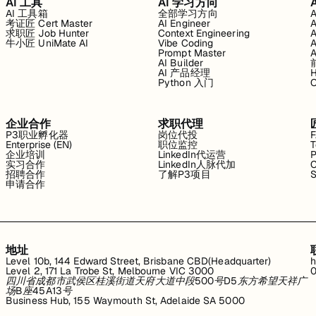
AI 工具
AI 学习方向
AI 工具箱
全部学习方向
考证匠 Cert Master
AI Engineer
求职匠 Job Hunter
Context Engineering
牛小匠 UniMate AI
Vibe Coding
Prompt Master
AI Builder
AI 产品经理
H
Python 入门
企业合作
求职代理
P3职业孵化器
岗位代投
Enterprise (EN)
职位监控
T
企业培训
LinkedIn代运营
P
实习合作
LinkedIn人脉代加
C
招聘合作
了解P3项目
S
申请合作
地址
Level 10b, 144 Edward Street, Brisbane CBD(Headquarter)
h
Level 2, 171 La Trobe St, Melbourne VIC 3000
0
四川省成都市武侯区桂溪街道天府大道中段500号D5东方希望天祥广
场B座45A13号
Business Hub, 155 Waymouth St, Adelaide SA 5000