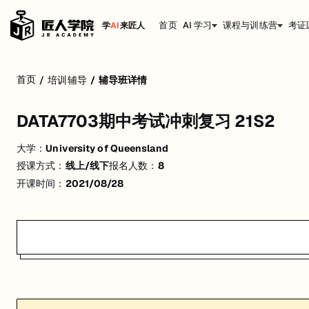
首页
AI 学习
课程与训练营
考证
学
AI
来匠人
DATA7703期中考试冲刺复习 21S2
首页
/
培训辅导
/
辅导班详情
活动形式: 线上/线下
DATA7703期中考试冲刺复习 21S2
开始日期: 2021/8/28
大学：
University of Queensland
已有 8 名同学报名参加
授课方式：
线上/线下
报名人数：
8
关联大学:
University of Queensland
开课时间：
2021/08/28
匠人学院提供高质量的IT培训课程和Workshop，帮助学员掌握实用技