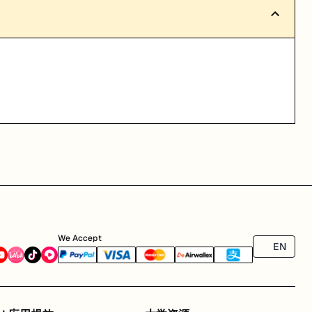
We Accept
EN